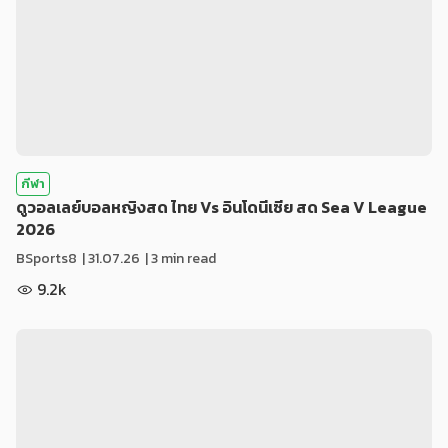
กีฬา
ดูวอลเลย์บอลหญิงสด ไทย Vs อินโดนีเซีย สด Sea V League
2026
BSports8
|
31.07.26
| 3 min read
9.2k