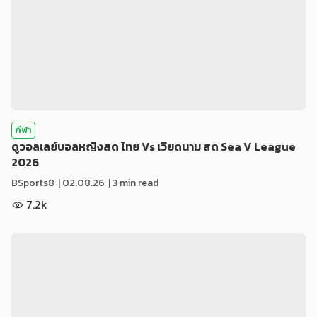
กีฬา
ดูวอลเลย์บอลหญิงสด ไทย Vs เวียดนาม สด Sea V League
2026
BSports8
|
02.08.26
| 3 min read
7.2k