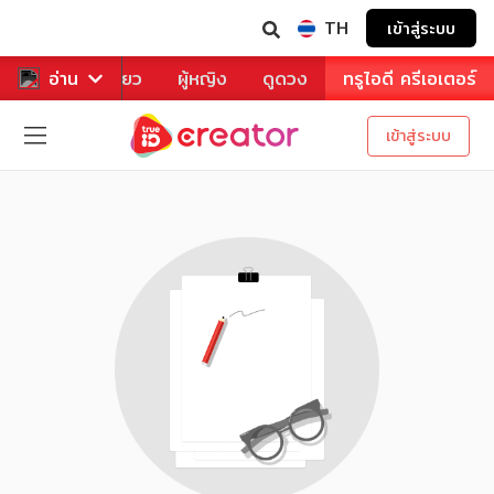
TH
เข้าสู่ระบบ
าหาร
อ่าน
ท่องเที่ยว
ผู้หญิง
ดูดวง
ทรูไอดี ครีเอเตอร์
เข้าสู่ระบบ