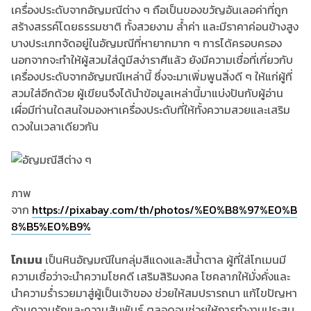
เครื่องประดับจากอัญมณีต่าง ๆ ถือเป็นของขวัญอันเลอค่าที่ถูก
สร้างสรรค์โดยธรรมชาติ ทั้งสวยงาม ล้ำค่า และมีราคาค่อนข้างสูง
บางประเภทจัดอยู่ในอัญมณีที่หายากมาก ๆ การได้ครอบครอง
นอกจากจะทำให้ผู้สวมใส่ดูมีสง่าราศีแล้ว ยังมีความเชื่อที่เกี่ยวกับ
เครื่องประดับจากอัญมณีเหล่านี้ ซึ่งจะมาเพิ่มพูนสิ่งดี ๆ ให้แก่ผู้ที่
สวมใส่อีกด้วย ผู้เขียนจึงได้นำข้อมูลเหล่านี้มาแบ่งปันกับผู้อ่าน
เผื่อมีท่านใดสนใจมองหาเครื่องประดับที่ให้ทั้งความสวยและเสริม
ดวงในเวลาเดียวกัน
ภาพ
จาก
https://pixabay.com/th/photos/%E0%B8%97%E0%B
8%B5%E0%B9%
โกเมน
เป็นหินอัญมณีในกลุ่มสีแดงและสีน้ำตาล ผู้ที่ใส่โกเมนมี
ความเชื่อว่าจะนำความโชคดี เสริมสิริมงคล โชคลาภให้มั่งคั่งและ
นำความร่ำรวยมาสู่ผู้เป็นเจ้าของ ช่วยให้สมปรารถนา แก้ไขปัญหา
ด้านความรักและความสัมพันธ์ ตลอดจนช่วยให้การทำงานประสบ