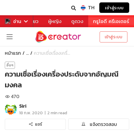
TH
เข้าสู่ระบบ
าหาร
อ่าน
ท่องเที่ยว
ผู้หญิง
ดูดวง
ทรูไอดี ครีเอเตอร์
เข้าสู่ระบบ
หน้าแรก
ความเชื่อเรื่องเครื่...
...
อื่นๆ
ความเชื่อเรื่องเครื่องประดับจากอัญมณี
มงคล
470
Siri
|
18 ก.พ. 2020
2 min read
แจ้งตรวจสอบ
แชร์