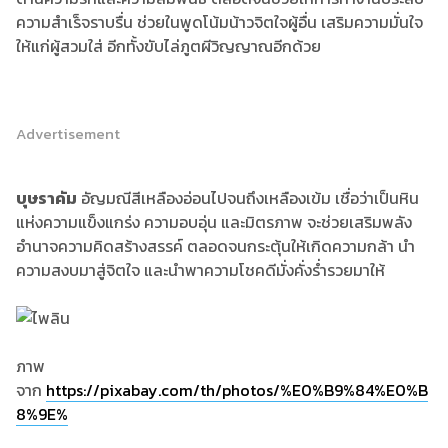
ความสำเร็จราบรื่น ช่วยในพูดโน้มน้าวจิตใจผู้อื่น เสริมความมั่นใจ
ให้แก่ผู้สวมใส่ อีกทั้งขับไล่ภูตผีวิญญาณอีกด้วย
Advertisement
บุษราคัม
อัญมณีสีเหลืองอ่อนไปจนถึงเหลืองเข้ม เชื่อว่าเป็นหิน
แห่งความแข็งแกร่ง ความอบอุ่น และมิตรภาพ จะช่วยเสริมพลัง
อำนาจความคิดสร้างสรรค์ ตลอดจนกระตุ้นให้เกิดความกล้า นำ
ความสงบมาสู่จิตใจ และนำพาความโชคดีมั่งคั่งร่ำรวยมาให้
ภาพ
จาก
https://pixabay.com/th/photos/%E0%B9%84%E0%B
8%9E%