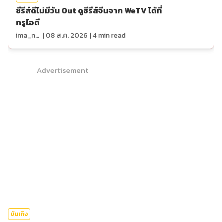
ซีรีส์ดีไม่มีวัน Out ดูซีรีส์จีนจาก WeTV ได้ที่
ทรูไอดี
ima_nan
|
08 ส.ค. 2026
|
4
min read
Advertisement
บันเทิง