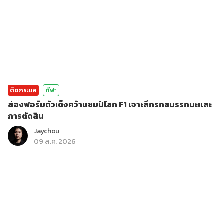
ติดกระแส
กีฬา
ส่องฟอร์มตัวเต็งคว้าแชมป์โลก F1 เจาะลึกรถสมรรถนะและ
การตัดสิน
Jaychou
09 ส.ค. 2026