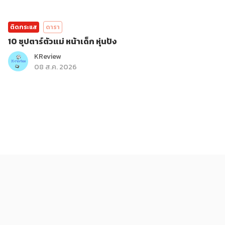
ติดกระแส
ดารา
10 ซุปตาร์ตัวแม่ หน้าเด็ก หุ่นปัง
KReview
08 ส.ค. 2026
ติดกระแส
บันเทิง
รู้จักตัวละครชายสุดเท่ใน BLEACH สงครามเลือดพันปี