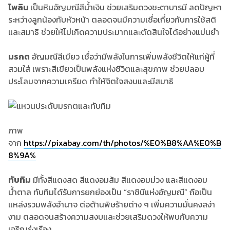
ไพลิน
เป็นหินอัญมณีสีน้ำเงิน ช่วยเสริมดวงชะตาบารมี ลดปัญหา
ระหว่างลูกน้องกับหัวหน้า ตลอดจนมีความเชื่อเกี่ยวกับการใช้สติ
และสมาธิ ช่วยให้ไม่เกิดความประมาทและตัดสินใจได้อย่างแม่นยำ
มรกต
อัญมณีสีเขียว เชื่อว่ามีพลังในการเพิ่มพลังชีวิตให้แก่ผู้ที่
สวมใส่ เพราะสีเขียวเป็นพลังแห่งชีวิตและสุขภาพ ช่วยปลอบ
ประโลมจากความเครียด ทำให้จิตใจสงบและมีสมาธิ
ภาพ
จาก
https://pixabay.com/th/photos/%E0%B8%AA%E0%B
8%9A%
ทับทิม
มีทั้งสีแดงสด สีแดงอมส้ม สีแดงอมม่วง และสีแดงอม
น้ำตาล ทับทิมได้รับการยกย่องเป็น “ราชินีแห่งอัญมณี” ถือเป็น
แหล่งรวมพลังอำนาจ ต่อต้านพิษร้ายต่าง ๆ เพิ่มความมั่นคงสง่า
งาม ตลอดจนสร้างความสงบและช่วยเสริมดวงให้พบกับความ
เจริญรุ่งเรือง