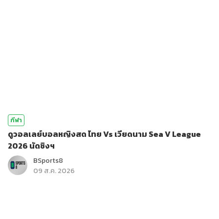
กีฬา
ดูวอลเลย์บอลหญิงสด ไทย Vs เวียดนาม Sea V League
2026 นัดชิงฯ
BSports8
09 ส.ค. 2026