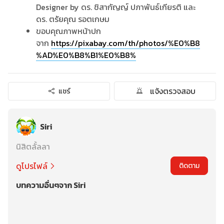
Designer by ดร. ชิสากัญญ์ ปภาพันธ์เกียรติ และ
ดร. ตรัยคุณ รอตเกษม
ขอบคุณภาพหน้าปก
จาก
https://pixabay.com/th/photos/%E0%B8
%AD%E0%B8%B1%E0%B8%
แจ้งตรวจสอบ
แชร์
Siri
นิสิตลั้ลลา
ดูโปรไฟล์
ติดตาม
บทความอื่นๆจาก Siri