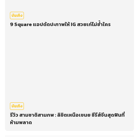
บันเทิง
9 Square แอปตัดปะภาพให้ IG สวยเก๋ไม่ซ้ำใคร
บันเทิง
รีวิว สามชาติสามภพ : ลิขิตเหนือเขนย ซีรีส์จีนสุดฟินที่
ห้ามพลาด