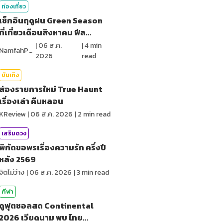
ท่องเที่ยว
เช็กอินฤดูฝน Green Season
ที่เที่ยวเดือนสิงหาคม ฟีล
ธรรมชาติ
|
06 ส.ค.
|
4
min
NamfahPhupha
2026
read
บันเทิง
ส่องรายการใหม่ True Haunt
เรื่องเล่า คืนหลอน
KReview
|
06 ส.ค. 2026
|
2
min read
เสริมดวง
พิกัดขอพรเรื่องความรัก ครึ่งปี
หลัง 2569
จิตไม่ว่าง
|
06 ส.ค. 2026
|
3
min read
กีฬา
ดูฟุตซอลสด Continental
2026 เวียดนาม พบ ไทย