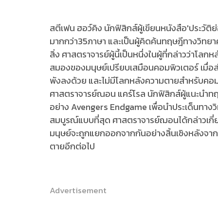
สตีเฟน ฮอว์คิง นักฟิสิกส์ผู้เขียนหนังสือ'ประวั
มากกว่า35ภาษา และเป็นผู้คิดค้นทฤษฎีทางวิทยา
สิ่ง ศาสตราจารย์ผู้นี้เป็นหนึ่งในผู้ที่กล่าวว่าโล
สมองของมนุษย์เปรียบเสมือนคอมพิวเตอร์ เมื่อ
พังลงด้วย และไม่มีโลกหลังความตายสำหรับคอมพิ
ศาสตราจารย์ณอน แคร์โรล นักฟิสิกส์ผู้แนะนำทฤษ
อย่าง Avengers Endgame เพื่อนำประเด็นทางวิท
สมบูรณ์แบบที่สุด ศาสตราจารย์ฌอนได้กล่าวเกี่
มนุษย์จะถูกแยกออกจากกันอย่างสิ้นเชิงหลังจากเ
ตายอีกต่อไป
Advertisement