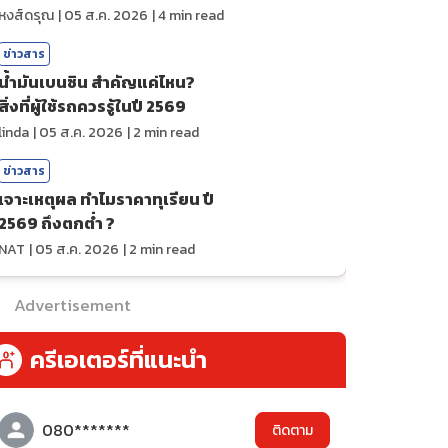
ถ่ายทอดสดกีฬา
หงส์ดรุณ
|
05 ส.ค. 2026
|
4
min read
ข่าวสาร
น้ำมันเบนซิน สำคัญแค่ไหน?
สิ่งที่ผู้ใช้รถควรรู้ในปี 2569
linda
|
05 ส.ค. 2026
|
2
min read
ข่าวสาร
เจาะเหตุผล ทำไมราคาทุเรียน ปี
2569 ถึงตกต่ำ ?
NAT
|
05 ส.ค. 2026
|
2
min read
Advertisement
ครีเอเตอร์ที่แนะนำ
080*******
ติดตาม