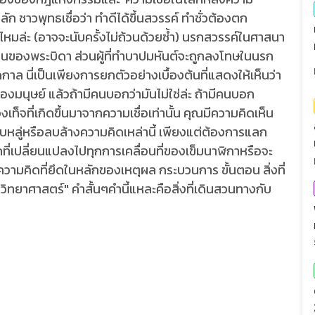
 ชาวพุทธเชื่อว่า ทำดีได้ขึ้นสวรรค์ ทำชั่วต้องตก
ไหมล่ะ (อาจจะนับครั้งไม่ถ้วนด้วยซ้ำ) นรกสวรรค์ในศาสนา
อบ้านของพระบิดา ส่วนผู้ที่ทำบาปมหันต์จะถูกลงโทษในนรก
ล นี่เป็นเพียงการยกตัวอย่างเบื้องต้นที่แสดงให้เห็นว่า
องมนุษย์ แล้วถ้ามีคนบอกว่ามันไม่ใช่ล่ะ ถ้ามีคนบอก
เท็จที่เกิดขึ้นมาจากความเชื่อเท่านั้น คุณมีความคิดเห็น
อลบหลู่หรือลบล้างความคิดเหล่านี้ เพียงแต่ต้องการแลก
กที่เปลี่ยนแปลงไปทุกการเคลื่อนที่ของเข็มนาฬิกาหรือจะ
ี้คือความคิดที่ยึดในหลักของเหตุผล กระบวนการ ขั้นตอน สิ่งที่
่า"วิทยาศาสตร์" คำสั้นๆคำนี้แหละคือสิ่งที่เดินสวนทางกับ