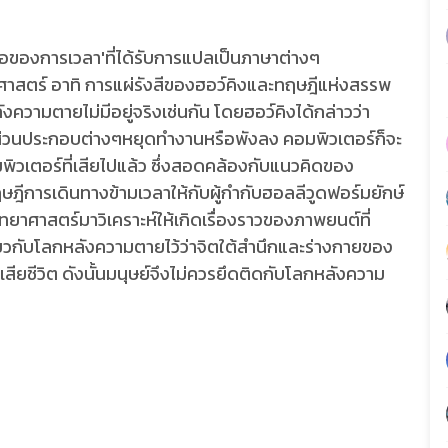
ติย่อของการเวลา'ที่ได้รับการแปลเป็นภาษาต่างๆ
ศาสตร์ อาทิ การแผ่รังสีของฮอว์คิงและทฤษฎีแห่งสรรพ
กหลังความตายไม่มีอยู่จริงเช่นกัน โดยฮอว์คิงได้กล่าวว่า
ส่วนประกอบต่างๆหยุดทำงานหรือพังลง คอมพิวเตอร์ก็จะ
วเตอร์ที่เสียไปแล้ว ซึ่งสอดคล้องกับแนวคิดของ
ฎีการเดินทางข้ามเวลาให้กับผู้กำกับฮอลลีวูดฟอร์มยักษ์
ยาศาสตร์มาวิเคราะห์ให้เกิดเรื่องราวของภาพยนต์ที่
ยวกับโลกหลังความตายไว้ว่าจิตใต้สำนึกและร่างกายของ
สียชีวิต ดังนั้นมนุษย์จึงไม่ควรยึดติดกับโลกหลังความ