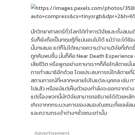
นักวิทยาศาสตร์ทั่วโลกได้ทำการวิจัยและตั้งสมมติ
รับก็ยังถือเป็นทฤษฎีที่แน่นอนไม่ได้​ แม้ว่าจะได้ข้
นั้นๆเสมอ​ แต่ก็ไม่ได้หมายความว่างานวิจัยที่เกิดข
ถูกค้นพบขึ้น​ นั่นก็คือ​ Near Death Experience หร
เสียชีวิต​ หรือพูดอย่างภาษาเราๆก็คือใกล้ตายนั่น
การทำสมาธิ​อีกด้วย​ โดยประสบการณ์​ใกล้ตายที่มี
สถานการณ์​ที่หลากหลายไปในแต่ละบุคคล​ เช่น​ กา
ไปแล้ว​ หรือแม้แต่เห็นตัวเองกำลังจะออกจากร่าง​ 
แต่เรื่องพวกนี้นักวิจัยสามารถอธิบายได้ด้วยหล
เกิดจากกกระบวนการของสมองในขณะที่เซลล์สม
และความทรงจำต่างๆชั่วขณะเท่านั้น
Advertisement