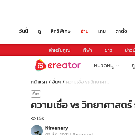
วันนี้
ดู
สิทธิพิเศษ
อ่าน
เกม
ตาตั้ง
สำหรับคุณ
กีฬา
ข่าว
ข่าวบ
หมวดหมู่
ภ
หน้าแรก
อื่นๆ
ความเชื่อ vs วิทยาศา...
อื่นๆ
ความเชื่อ vs วิทยาศาสตร
1.5k
Nirvanary
|
05 มี.ค. 2021
3 min read