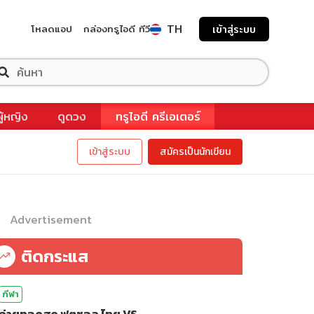
TH
โหลดแอป
กล่องทรูไอดี ทีวี
เข้าสู่ระบบ
ผู้หญิง
ดูดวง
ทรูไอดี ครีเอเตอร์
เข้าสู่ระบบ
สมัครเป็นนักเขียน
Advertisement
ติดกระแส
กีฬา
ถ่ายทอดสด ฟุตซอล ไทย VS