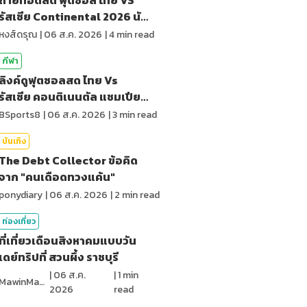
รัสเซีย Continental 2026 นัด
สุดท้าย
หงส์ดรุณ
|
06 ส.ค. 2026
|
4
min read
กีฬา
ลิงค์ดูฟุตซอลสด ไทย Vs
รัสเซีย คอนติเนนตัล แชมเปียน
ชิพ 2026
BSports8
|
06 ส.ค. 2026
|
3
min read
บันเทิง
The Debt Collector ข้อคิด
จาก "คนเดือดทวงแค้น"
ponydiary
|
06 ส.ค. 2026
|
2
min read
ท่องเที่ยว
ที่เที่ยวเดือนสิงหาคมแบบวัน
เดย์ทริปที่ สวนผึ้ง ราชบุรี
|
06 ส.ค.
|
1
min
MawinMatravel
2026
read