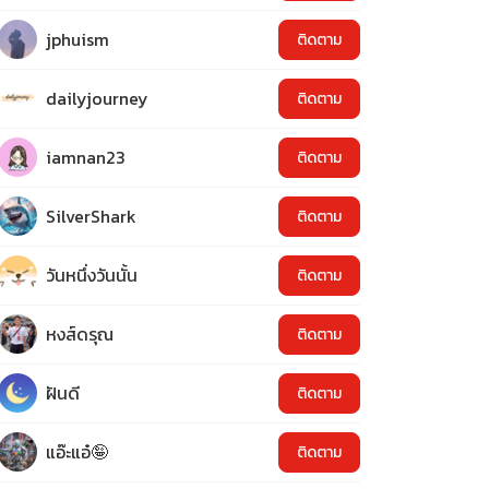
jphuism
ติดตาม
dailyjourney
ติดตาม
iamnan23
ติดตาม
SilverShark
ติดตาม
วันหนึ่งวันนั้น
ติดตาม
หงส์ดรุณ
ติดตาม
ฝันดี
ติดตาม
แอ๊ะแอ๋🤪
ติดตาม