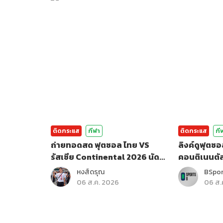
ติดกระแส
กีฬา
ติดกระแส
กี
ถ่ายทอดสด ฟุตซอล ไทย VS
ลิงค์ดูฟุตซอ
รัสเซีย Continental 2026 นัด
คอนติเนนตั
สุดท้าย
หงส์ดรุณ
BSpo
06 ส.ค. 2026
06 ส.