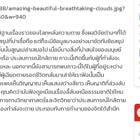
ฐาน​เรื่องราวของโลกหลังความตาย​ ซึ่งผลวิจัยต่างๆที่ได้
อสรุปที่น่าเชื่อถือ​ แต่ก็จะมีข้อมูลบางอย่างมาขัดกับข้อสรุป
ึ้นนั้นสูญเปล่า​เสมอไป​ เมื่อมีบางสิ่งที่น่าสนใจของมนุษย์
ือ​ ประสบการณ์​ใกล้ตาย​ ภาวะนี้เกิดขึ้นกับผู้ที่กำลังจะ
แหละ​ นอกจากนี้ยังสามารถพบภาวะนี้ได้ในผู้ที่อยู่ระหว่าง
ผู้เฉียดตายรอดชีวิตกลับมาเล่าให้เราฟังนั้นเป็น
รพบเห็นวิญญาณ​ เห็นแสงสว่างสีขาว​ เห็นญาติที่ล่วงลับ​
คุณคิดว่ามันฟังดูเหมือนเรื่องลี้ลับเหนือธรรมชาติใช่ไหม​
ักการทางวิทยาศาสตร์​และจิตวิทยา​ว่าประสบการณ์​ใกล้ตาย
องกำลังจะตาย ประกอบกับการทำงานของจิตใต้สำนึก