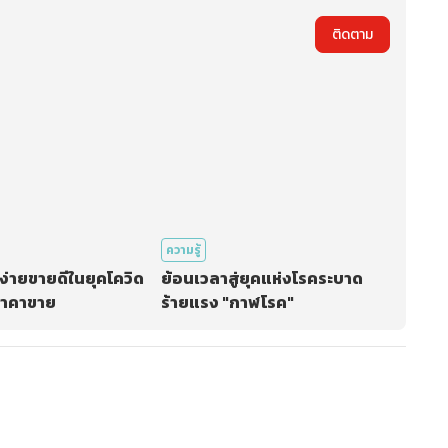
ติดตาม
ความรู้
ง่ายขายดีในยุคโควิด
ย้อนเวลาสู่ยุคแห่งโรคระบาด
าคาขาย
ร้ายแรง "กาฬโรค"
ะบบเพื่อทำการคอมเม้นต์