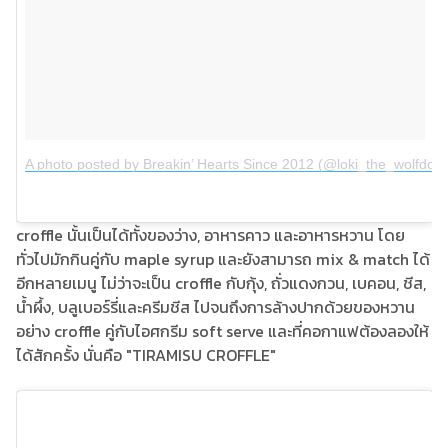
A photo posted by Breakin’ Hearts Since 2012 (@loki_the_wolfdog)
croffle นั้นเป็นได้ทั้งของว่าง, อาหารคาว และอาหารหวาน โดย
ทั่วไปมักกินคู่กับ maple syrup และยังสามารถ mix & match ได้
อีกหลายเมนู ไม่ว่าจะเป็น croffle กับกุ้ง, ถั่วแดงกวน, เบคอน, ชีส,
น้ำผึ้ง, บลูเบอร์รี่และครีมชีส ไปจนถึงการล้างปากด้วยของหวาน
อย่าง croffle คู่กับไอศกรีม soft serve และที่คอกาแฟต้องลองให้
ได้สักครั้ง นั่นคือ "TIRAMISU CROFFLE"