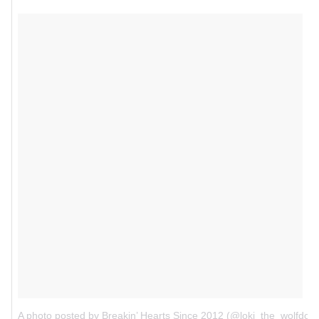
A photo posted by Breakin’ Hearts Since 2012 (@loki_the_wolfdog)