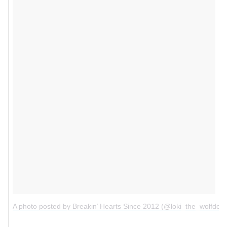
A photo posted by Breakin’ Hearts Since 2012 (@loki_the_wolfdog)