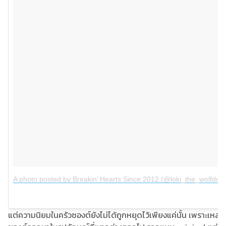
A photo posted by Breakin’ Hearts Since 2012 (@loki_the_wolfdog
แต่ความนิยมในครัวซองต์ยังไม่ได้ถูกหยุดไว้เพียงแค่นั้น เพราะเหล่