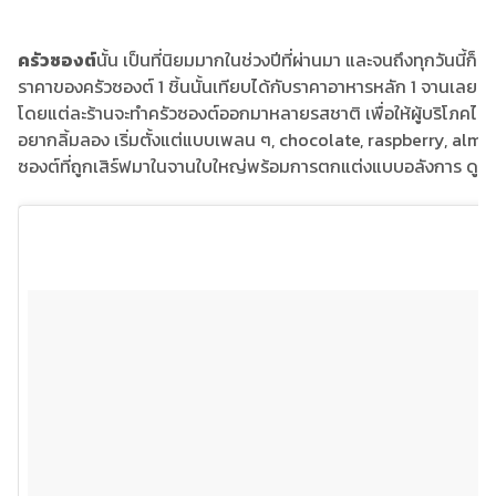
ครัวซองต์
นั้น เป็นที่นิยมมากในช่วงปีที่ผ่านมา และจนถึงทุกวันนี้ก็
ราคาของครัวซองต์ 1 ชิ้นนั้นเทียบได้กับราคาอาหารหลัก 1 จานเลยท
โดยแต่ละร้านจะทำครัวซองต์ออกมาหลายรสชาติ เพื่อให้ผู้บริโภคไ
อยากลิ้มลอง เริ่มตั้งแต่แบบเพลน ๆ, chocolate, raspberry, alm
ซองต์ที่ถูกเสิร์ฟมาในจานใบใหญ่พร้อมการตกแต่งแบบอลังการ ดูแล้