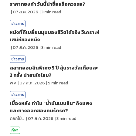
ราคาทองคํา วันนี้น่าซื้อหรือควรรอ?
|
07 ส.ค. 2026
|
3
min read
ข่าวสาร
หนังที่ดีเปลี่ยนมุมมองชีวิตได้จริง วิเคราะห์
เสน่ห์ของหนัง
|
07 ส.ค. 2026
|
3
min read
ข่าวสาร
สลากออมสินพิเศษ 5 ปี ลุ้นรางวัลเดือนละ
2 ครั้ง น่าสนใจไหม?
WV
|
07 ส.ค. 2026
|
5
min read
ข่าวสาร
เบื้องหลัง ทำไม "น้ำมันเบนซิน" ถึงแพง
และทางออกของคนรักรถ?
ดอกไม้กับสายน้ำ
|
07 ส.ค. 2026
|
3
min read
กีฬา