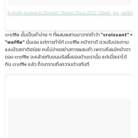
A photo posted by Breakin’ Hearts Since 2012 (@loki_the_wolfdog)
croffle นั้นเป็นคำง่าย ๆ ที่ผสมผสานมาจากคำว่า
"croissant" +
"waffle"
นั่นเอง แต่การทำให้ croffle หน้าตาดี ชวนรับประทาน
และมีรสชาติอร่อย คงไม่ง่ายอย่างการผสมคำ เพราะถึงแม้หน้าตา
ของ croffle จะคล้ายกับขนมรังผึ้งของบ้านเรานั้น แต่เมื่อเราได้
กิน croffle แล้ว ก็จะทราบถึงความต่างทันที