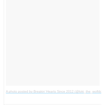
A photo posted by Breakin’ Hearts Since 2012 (@loki_the_wolfdog)