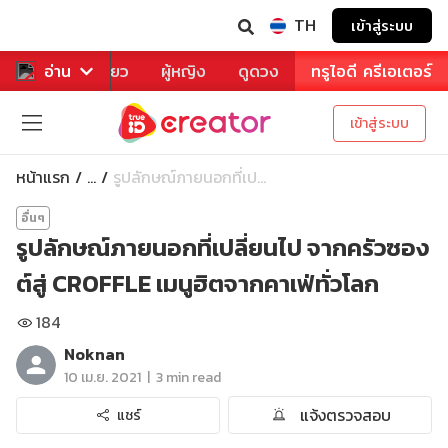
TH
เข้าสู่ระบบ
าหาร
อ่าน
ท่องเที่ยว
ผู้หญิง
ดูดวง
ทรูไอดี ครีเอเตอร์
เข้าสู่ระบบ
หน้าแรก
รูปลักษณ์ภายนอกที่เป...
...
อื่นๆ
รูปลักษณ์ภายนอกที่เปลี่ยนไป จากครัวซอง
ต์สู่ CROFFLE เมนูฮิตจากคาเฟ่ทั่วโลก
184
Noknan
|
10 เม.ย. 2021
3 min read
แจ้งตรวจสอบ
แชร์