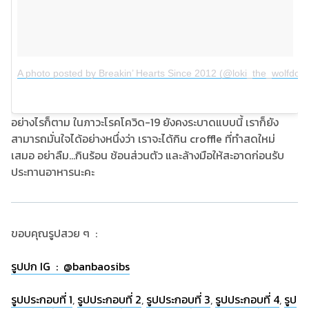
A photo posted by Breakin’ Hearts Since 2012 (@loki_the_wolfdog)
อย่างไรก็ตาม ในภาวะโรคโควิด-19 ยังคงระบาดแบบนี้ เราก็ยัง
สามารถมั่นใจได้อย่างหนึ่งว่า เราจะได้กิน croffle ที่ทำสดใหม่
เสมอ อย่าลืม...กินร้อน ช้อนส่วนตัว และล้างมือให้สะอาดก่อนรับ
ประทานอาหารนะคะ
ขอบคุณรูปสวย ๆ :
รูป
ปก IG : @banbaosibs
รูปประกอบที่ 1
,
รูปประกอบที่ 2
,
รูปประกอบที่ 3
,
รูปประกอบที่ 4
,
รูป