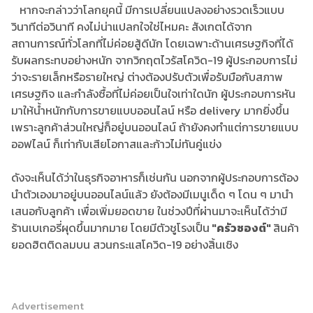
หากจะกล่าวว่าโลกยุคนี้ มีการเปลี่ยนแปลงอย่างรวดเร็วแบบ
วินาทีต่อวินาที คงไม่น่าแปลกใจใช่ไหมคะ สังเกตได้จาก
สถานการณ์ทั่วโลกที่ไม่ค่อยสู้ดีนัก โดยเฉพาะด้านเศรษฐกิจที่ได้
รับผลกระทบอย่างหนัก จากวิกฤตไวรัสโควิด-19 ผู้ประกอบการไม่
ว่าจะรายเล็กหรือรายใหญ่ ต่างต้องปรับตัวเพื่อรับมือกับสภาพ
เศรษฐกิจ และกำลังซื้อที่ไม่ค่อยเป็นใจเท่าใดนัก ผู้ประกอบการหัน
มาให้น้ำหนักกับการขายแบบออนไลน์ หรือ delivery มากยิ่งขึ้น
เพราะลูกค้าส่วนใหญ่ก็อยู่บนออนไลน์ ถ้ายังคงทำแต่การขายแบบ
ออฟไลน์ ก็เท่ากับเสียโอกาสและก้าวไม่ทันคู่แข่ง
ดังจะเห็นได้ว่าในธุรกิจอาหารก็เช่นกัน นอกจากผู้ประกอบการต้อง
นำตัวเองมาอยู่บนออนไลน์แล้ว ยังต้องมีเมนูเด็ด ๆ โดน ๆ มานำ
เสนอกับลูกค้า เพื่อเพิ่มยอดขาย ในช่วงปีที่ผ่านมาจะเห็นได้ว่ามี
ร้านเบเกอรี่ผุดขึ้นมากมาย โดยมีตัวชูโรงเป็น
"ครัวซองต์"
สินค้า
ยอดฮิตติดลมบน สวนกระแสโควิด-19 อย่างสิ้นเชิง
Advertisement