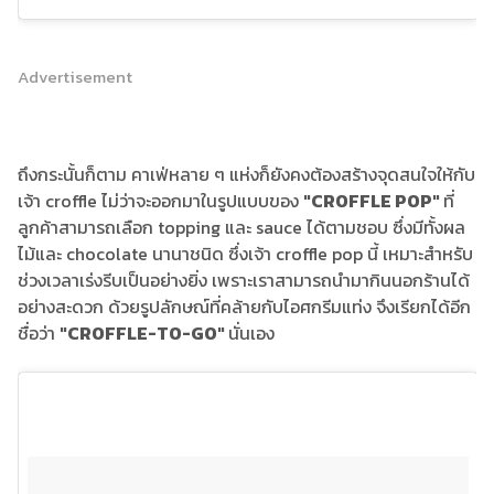
Advertisement
ถึงกระนั้นก็ตาม คาเฟ่หลาย ๆ แห่งก็ยังคงต้องสร้างจุดสนใจให้กับ
เจ้า croffle ไม่ว่าจะออกมาในรูปแบบของ
"CROFFLE POP"
ที่
ลูกค้าสามารถเลือก topping และ sauce ได้ตามชอบ ซึ่งมีทั้งผล
ไม้และ chocolate นานาชนิด ซึ่งเจ้า croffle pop นี้ เหมาะสำหรับ
ช่วงเวลาเร่งรีบเป็นอย่างยิ่ง เพราะเราสามารถนำมากินนอกร้านได้
อย่างสะดวก ด้วยรูปลักษณ์ที่คล้ายกับไอศกรีมแท่ง จึงเรียกได้อีก
ชื่อว่า
"CROFFLE-TO-GO"
นั่นเอง