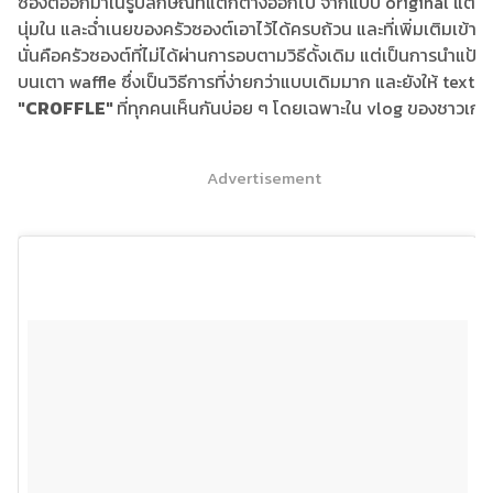
ซองต์ออกมาในรูปลักษณ์ที่แตกต่างออกไป จากแบบ original แต่
นุ่มใน และฉ่ำเนยของครัวซองต์เอาไว้ได้ครบถ้วน และที่เพิ่มเติมเข้ามาค
นั่นคือครัวซองต์ที่ไม่ได้ผ่านการอบตามวิธีดั้งเดิม แต่เป็นการนำแป
บนเตา waffle ซึ่งเป็นวิธีการที่ง่ายกว่าแบบเดิมมาก และยังให้ textur
"CROFFLE"
ที่ทุกคนเห็นกันบ่อย ๆ โดยเฉพาะใน vlog ของชาวเกาห
Advertisement