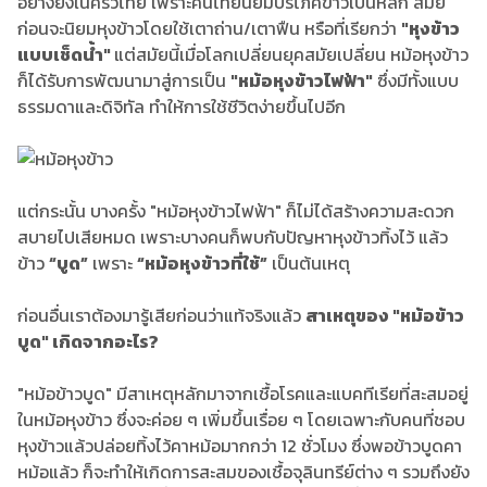
อย่างยิ่งในครัวไทย เพราะคนไทยนิยมบริโภคข้าวเป็นหลัก สมัย
ก่อนจะนิยมหุงข้าวโดยใช้เตาถ่าน/เตาฟืน หรือที่เรียกว่า
"หุงข้าว
แบบเช็ดน้ำ"
แต่สมัยนี้เมื่อโลกเปลี่ยนยุคสมัยเปลี่ยน หม้อหุงข้าว
ก็ได้รับการพัฒนามาสู่การเป็น
"หม้อหุงข้าวไฟฟ้า"
ซึ่งมีทั้งแบบ
ธรรมดาและดิจิทัล ทำให้การใช้ชีวิตง่ายขึ้นไปอีก
แต่กระนั้น บางครั้ง "หม้อหุงข้าวไฟฟ้า" ก็ไม่ได้สร้างความสะดวก
สบายไปเสียหมด เพราะบางคนก็พบกับปัญหาหุงข้าวทิ้งไว้ แล้ว
ข้าว
“บูด”
เพราะ
“หม้อหุงข้าวที่ใช้”
เป็นต้นเหตุ
ก่อนอื่นเราต้องมารู้เสียก่อนว่าแท้จริงแล้ว
สาเหตุของ "หม้อข้าว
บูด" เกิดจากอะไร?
"หม้อข้าวบูด" มีสาเหตุหลักมาจากเชื้อโรคและแบคทีเรียที่สะสมอยู่
ในหม้อหุงข้าว ซึ่งจะค่อย ๆ เพิ่มขึ้นเรื่อย ๆ โดยเฉพาะกับคนที่ชอบ
หุงข้าวแล้วปล่อยทิ้งไว้คาหม้อมากกว่า 12 ชั่วโมง ซึ่งพอข้าวบูดคา
หม้อแล้ว ก็จะทำให้เกิดการสะสมของเชื้อจุลินทรีย์ต่าง ๆ รวมถึงยัง