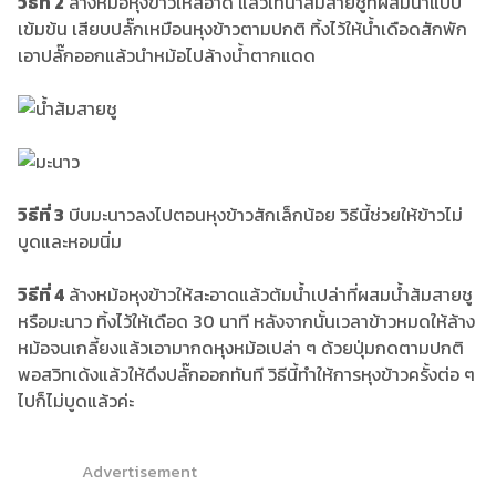
วิธีที่ 2
ล้างหม้อหุงข้าวให้สอาด แล้วเทน้ำส้มสายชูที่ผสมน้ำแบบ
เข้มข้น เสียบปลั๊กเหมือนหุงข้าวตามปกติ ทิ้งไว้ให้น้ำเดือดสักพัก
เอาปลั๊กออกแล้วนำหม้อไปล้างน้ำตากแดด
วิธีที่ 3
บีบมะนาวลงไปตอนหุงข้าวสักเล็กน้อย วิธีนี้ช่วยให้ข้าวไม่
บูดและหอมนิ่ม
วิธีที่ 4
ล้างหม้อหุงข้าวให้สะอาดแล้วต้มน้ำเปล่าที่ผสมน้ำส้มสายชู
หรือมะนาว ​ทิ้งไว้ให้เดือด​ 30​ นาที​ หลังจากนั้น​เวลาข้าวหมดให้ล้าง
หม้อจนเกลี้ยงแล้วเอามากดหุงหม้อเปล่า ๆ ด้วยปุ่มกดตามปกติ
พอสวิทเด้งแล้วให้ดึงปลั๊กออกทันที วิธีนี้ทำให้การหุงข้าวครั้งต่อ ๆ
ไปก็ไม่บูดแล้วค่ะ
Advertisement