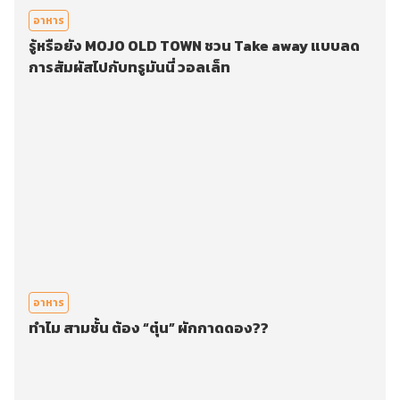
อาหาร
รู้หรือยัง MOJO OLD TOWN ชวน Take away แบบลด
การสัมผัสไปกับทรูมันนี่ วอลเล็ท
อาหาร
ทำไม สามชั้น ต้อง “ตุ๋น” ผักกาดดอง??