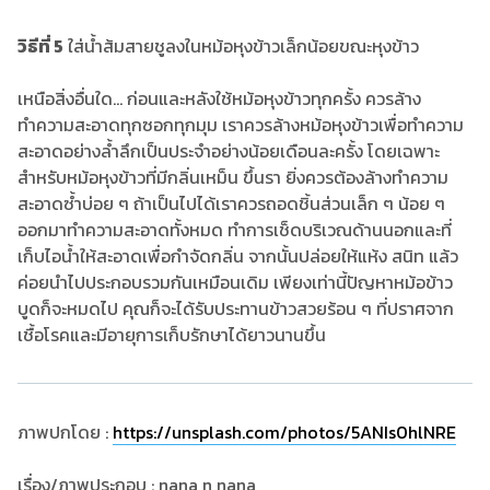
วิธีที่ 5
ใส่น้ำส้มสายชูลงในหม้อหุงข้าวเล็กน้อยขณะหุงข้าว
เหนือสิ่งอื่นใด... ก่อนและหลังใช้หม้อหุงข้าวทุกครั้ง ควรล้าง
ทำความสะอาดทุกซอกทุกมุม เราควรล้างหม้อหุงข้าวเพื่อทำความ
สะอาดอย่างล้ำลึกเป็นประจำอย่างน้อยเดือนละครั้ง โดยเฉพาะ
สำหรับหม้อหุงข้าวที่มีกลิ่นเหม็น ขึ้นรา ยิ่งควรต้องล้างทำความ
สะอาดซ้ำบ่อย ๆ ถ้าเป็นไปได้เราควรถอดชิ้นส่วนเล็ก ๆ น้อย ๆ
ออกมาทำความสะอาดทั้งหมด ทำการเช็ดบริเวณด้านนอกและที่
เก็บไอน้ำให้สะอาดเพื่อกำจัดกลิ่น จากนั้นปล่อยให้แห้ง สนิท แล้ว
ค่อยนำไปประกอบรวมกันเหมือนเดิม เพียงเท่านี้ปัญหาหม้อข้าว
บูดก็จะหมดไป คุณก็จะได้รับประทานข้าวสวยร้อน ๆ ที่ปราศจาก
เชื้อโรคและมีอายุการเก็บรักษาได้ยาวนานขึ้น
ภาพปกโดย :
https://unsplash.com/photos/5ANIs0hlNRE
เรื่อง/ภาพประกอบ : nana n nana