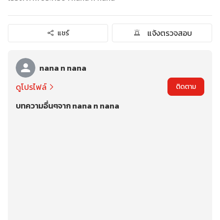
แจ้งตรวจสอบ
แชร์
nana n nana
ดูโปรไฟล์
ติดตาม
บทความอื่นๆจาก nana n nana