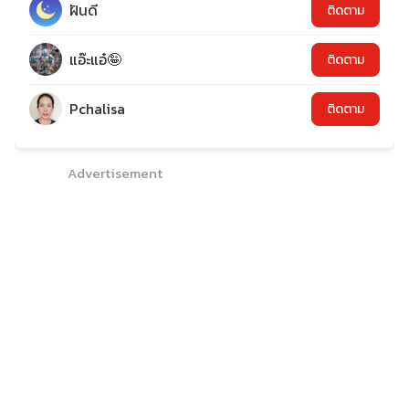
ฝันดี
ติดตาม
แอ๊ะแอ๋🤪
ติดตาม
Pchalisa
ติดตาม
Advertisement