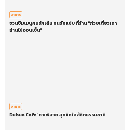
อาหาร
ชวนชิมเมนูคนรักเส้น คนรักแซ่บ ที่ร้าน "ก๋วยเตี๋ยวเตา
ถ่านไข่ออนเซ็น"
อาหาร
Dubua Cafe' คาเฟ่สวย สุดชิคใกล้ชิดธรรมชาติ