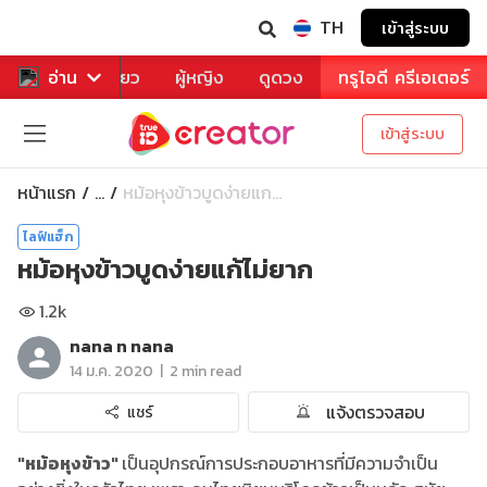
TH
เข้าสู่ระบบ
าหาร
อ่าน
ท่องเที่ยว
ผู้หญิง
ดูดวง
ทรูไอดี ครีเอเตอร์
เข้าสู่ระบบ
หน้าแรก
หม้อหุงข้าวบูดง่ายแก...
...
ไลฟ์แฮ็ก
หม้อหุงข้าวบูดง่ายแก้ไม่ยาก
1.2k
nana n nana
|
14 ม.ค. 2020
2 min read
แจ้งตรวจสอบ
แชร์
"หม้อหุงข้าว"
เป็นอุปกรณ์การประกอบอาหารที่มีความจำเป็น