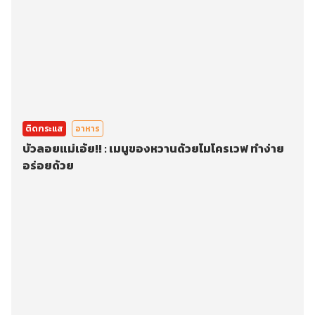
ติดกระแส
อาหาร
บัวลอยแม่เอ้ย!! : เมนูของหวานด้วยไมโครเวฟ ทำง่าย
อร่อยด้วย