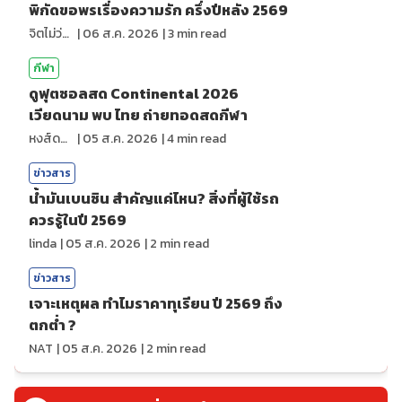
พิกัดขอพรเรื่องความรัก ครึ่งปีหลัง 2569
จิตไม่ว่าง
|
06 ส.ค. 2026
|
3
min read
กีฬา
ดูฟุตซอลสด Continental 2026
เวียดนาม พบ ไทย ถ่ายทอดสดกีฬา
หงส์ดรุณ
|
05 ส.ค. 2026
|
4
min read
ข่าวสาร
น้ำมันเบนซิน สำคัญแค่ไหน? สิ่งที่ผู้ใช้รถ
ควรรู้ในปี 2569
linda
|
05 ส.ค. 2026
|
2
min read
ข่าวสาร
เจาะเหตุผล ทำไมราคาทุเรียน ปี 2569 ถึง
ตกต่ำ ?
NAT
|
05 ส.ค. 2026
|
2
min read