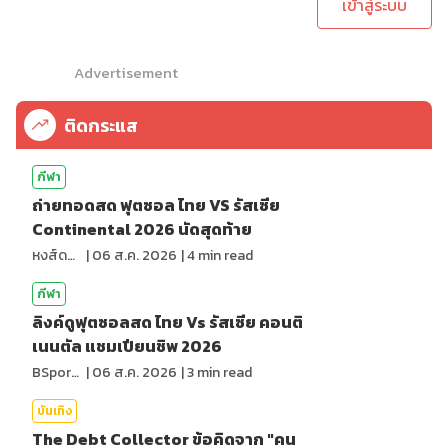
เข้าสู่ระบบ
Advertisement
ติดกระแส
กีฬา
ถ่ายทอดสด ฟุตซอล ไทย VS รัสเซีย
Continental 2026 นัดสุดท้าย
หงส์ดรุณ
|
06 ส.ค. 2026
|
4
min read
กีฬา
ลิงค์ดูฟุตซอลสด ไทย Vs รัสเซีย คอนติ
เนนตัล แชมเปียนชิพ 2026
BSports8
|
06 ส.ค. 2026
|
3
min read
บันเทิง
The Debt Collector ข้อคิดจาก "คน