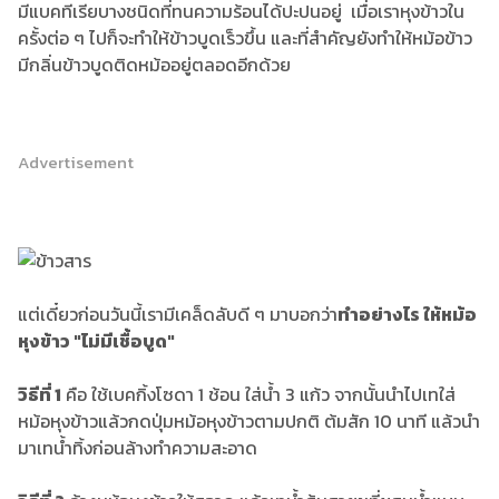
มีแบคทีเรียบางชนิดที่ทนความร้อนได้ปะปนอยู่ เมื่อเราหุงข้าวใน
ครั้งต่อ ๆ ไปก็จะทำให้ข้าวบูดเร็วขึ้น และที่สำคัญยังทำให้หม้อข้าว
มีกลิ่นข้าวบูดติดหม้ออยู่ตลอดอีกด้วย
Advertisement
แต่เดี๋ยวก่อนวันนี้เรามีเคล็ดลับดี ๆ มาบอกว่า
ทำอย่างไร ให้หม้อ
หุงข้าว "ไม่มีเชื้อบูด"
วิธีที่ 1
คือ ใช้เบคกิ้งโซดา 1 ช้อน ใส่น้ำ 3 แก้ว จากนั้นนำไปเทใส่
หม้อหุงข้าวแล้วกดปุ่มหม้อหุงข้าวตามปกติ ต้มสัก 10 นาที แล้วนำ
มาเทน้ำทิ้งก่อนล้างทำความสะอาด