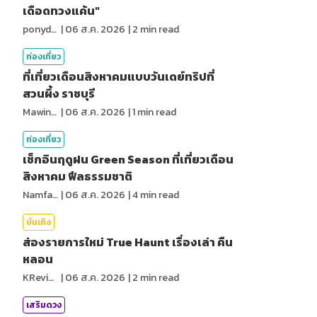
เดือดทวงแค้น"
ponydiary
|
06 ส.ค. 2026
|
2
min read
ท่องเที่ยว
ที่เที่ยวเดือนสิงหาคมแบบวันเดย์ทริปที่
สวนผึ้ง ราชบุรี
MawinMatravel
|
06 ส.ค. 2026
|
1
min read
ท่องเที่ยว
เช็กอินฤดูฝน Green Season ที่เที่ยวเดือน
สิงหาคม ฟีลธรรมชาติ
NamfahPhupha
|
06 ส.ค. 2026
|
4
min read
บันเทิง
ส่องรายการใหม่ True Haunt เรื่องเล่า คืน
หลอน
KReview
|
06 ส.ค. 2026
|
2
min read
เสริมดวง