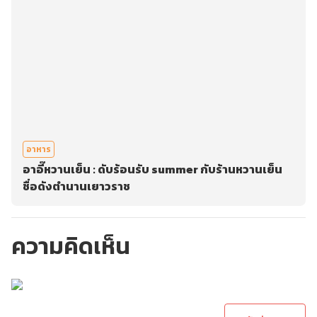
อาหาร
อาอี๊หวานเย็น : ดับร้อนรับ summer กับร้านหวานเย็น
ชื่อดังตำนานเยาวราช
ความคิดเห็น
กรุณาเข้าสู่ระบบเพื่อ
ทำการคอมเม้นต์