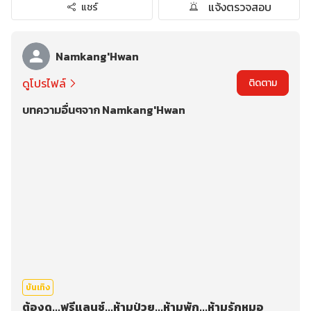
แจ้งตรวจสอบ
แชร์
Namkang'Hwan
ดูโปรไฟล์
ติดตาม
บทความอื่นๆจาก Namkang'Hwan
บันเทิง
ต้องดู...ฟรีแลนซ์...ห้ามป่วย...ห้ามพัก...ห้ามรักหมอ