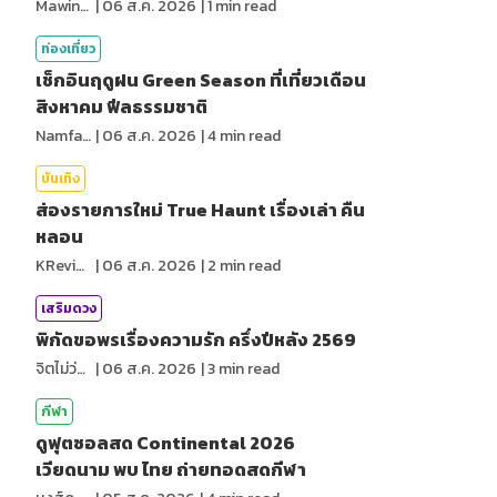
MawinMatravel
|
06 ส.ค. 2026
|
1
min read
ท่องเที่ยว
เช็กอินฤดูฝน Green Season ที่เที่ยวเดือน
สิงหาคม ฟีลธรรมชาติ
NamfahPhupha
|
06 ส.ค. 2026
|
4
min read
บันเทิง
ส่องรายการใหม่ True Haunt เรื่องเล่า คืน
หลอน
KReview
|
06 ส.ค. 2026
|
2
min read
เสริมดวง
พิกัดขอพรเรื่องความรัก ครึ่งปีหลัง 2569
จิตไม่ว่าง
|
06 ส.ค. 2026
|
3
min read
กีฬา
ดูฟุตซอลสด Continental 2026
เวียดนาม พบ ไทย ถ่ายทอดสดกีฬา