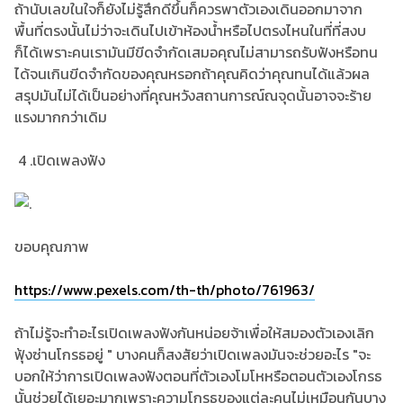
ถ้านับเลขในใจก็ยังไม่รู้สึกดีขึ้นก็ควรพาตัวเองเดินออกมาจาก
พื้นที่ตรงนั้นไม่ว่าจะเดินไปเข้าห้องน้ำหรือไปตรงไหนในที่ที่สงบ
ก็ได้เพราะคนเรามันมีขีดจำกัดเสมอคุณไม่สามารถรับฟังหรือทน
ได้จนเกินขีดจำกัดของคุณหรอกถ้าคุณคิดว่าคุณทนได้แล้วผล
สรุปมันไม่ได้เป็นอย่างที่คุณหวังสถานการณ์ณจุดนั้นอาจจะร้าย
แรงมากกว่าเดิม
4 .เปิดเพลงฟัง
ขอบคุณภาพ
https://www.pexels.com/th-th/photo/761963/
ถ้าไม่รู้จะทำอะไรเปิดเพลงฟังกันหน่อยจ้าเพื่อให้สมองตัวเองเลิก
ฟุ้งซ่านโกรธอยู่ " บางคนก็สงสัยว่าเปิดเพลงมันจะช่วยอะไร "จะ
บอกให้ว่าการเปิดเพลงฟังตอนที่ตัวเองโมโหหรือตอนตัวเองโกรธ
นั้นช่วยได้เยอะมากเพราะความโกรธของแต่ละคนไม่เหมือนกันบาง