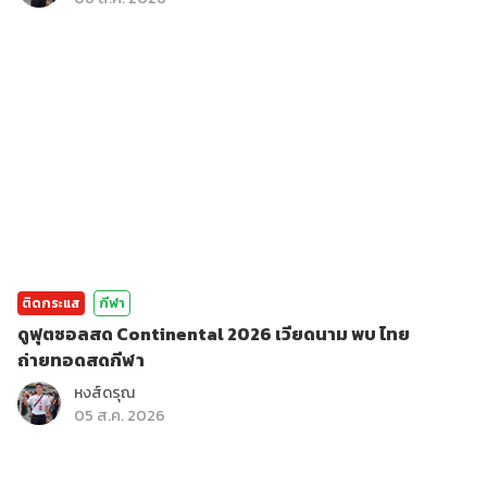
ติดกระแส
กีฬา
ดูฟุตซอลสด Continental 2026 เวียดนาม พบ ไทย
ถ่ายทอดสดกีฬา
หงส์ดรุณ
05 ส.ค. 2026