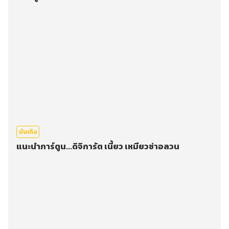
บันเทิง
แนะนำการ์ตูน...ดิจิการัต เนี้ยว เหมียวซ่าอลวน