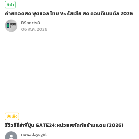
กีฬา
ถ่ายทอดสด ฟุตซอล ไทย Vs รัสเซีย สด คอนติเนนตัล 2026
BSports8
06 ส.ค. 2026
บันเทิง
รีวิวซีรีส์ญี่ปุ่น GATE24: หน่วยสกัดภัยข้ามแดน (2026)
nowadaysgirl