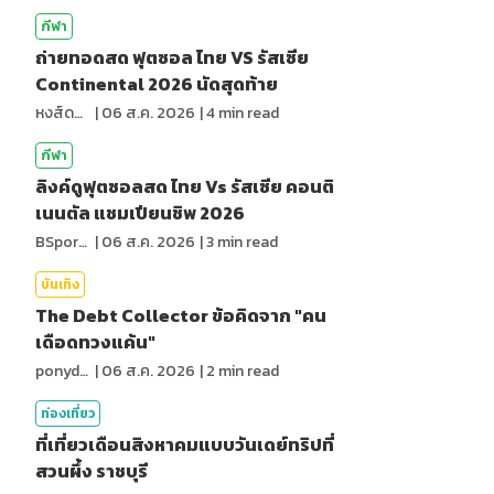
กีฬา
ถ่ายทอดสด ฟุตซอล ไทย VS รัสเซีย
Continental 2026 นัดสุดท้าย
หงส์ดรุณ
|
06 ส.ค. 2026
|
4
min read
กีฬา
ลิงค์ดูฟุตซอลสด ไทย Vs รัสเซีย คอนติ
เนนตัล แชมเปียนชิพ 2026
BSports8
|
06 ส.ค. 2026
|
3
min read
บันเทิง
The Debt Collector ข้อคิดจาก "คน
เดือดทวงแค้น"
ponydiary
|
06 ส.ค. 2026
|
2
min read
ท่องเที่ยว
ที่เที่ยวเดือนสิงหาคมแบบวันเดย์ทริปที่
สวนผึ้ง ราชบุรี