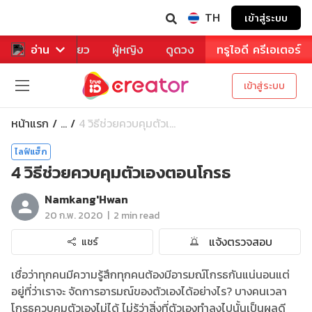
TH
เข้าสู่ระบบ
าหาร
อ่าน
ท่องเที่ยว
ผู้หญิง
ดูดวง
ทรูไอดี ครีเอเตอร์
เข้าสู่ระบบ
หน้าแรก
4 วิธีช่วยควบคุมตัวเ...
...
ไลฟ์แฮ็ก
4 วิธีช่วยควบคุมตัวเองตอนโกรธ
Namkang'Hwan
|
20 ก.พ. 2020
2 min read
แจ้งตรวจสอบ
แชร์
เชื่อว่าทุกคนมีความรู้สึกทุกคนต้องมีอารมณ์โกรธกันแน่นอนแต่
อยู่ที่ว่าเราจะ จัดการอารมณ์ของตัวเองได้อย่างไร? บางคนเวลา
โกรธควบคุมตัวเองไม่ได้ ไม่รู้ว่าสิ่งที่ตัวเองทำลงไปนั้นเป็นผลดี