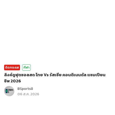
ติดกระแส
กีฬา
ลิงค์ดูฟุตซอลสด ไทย Vs รัสเซีย คอนติเนนตัล แชมเปียน
ชิพ 2026
BSports8
06 ส.ค. 2026