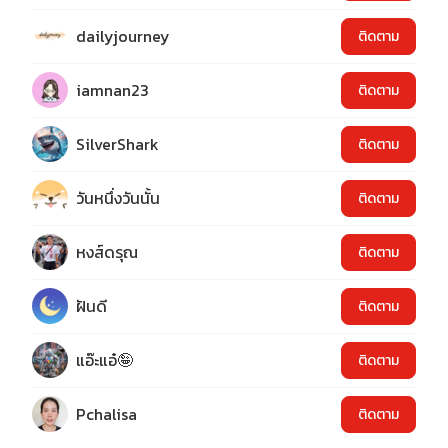
dailyjourney
ติดตาม
iamnan23
ติดตาม
SilverShark
ติดตาม
วันหนึ่งวันนั้น
ติดตาม
หงส์ดรุณ
ติดตาม
ฝันดี
ติดตาม
แอ๊ะแอ๋🤪
ติดตาม
Pchalisa
ติดตาม