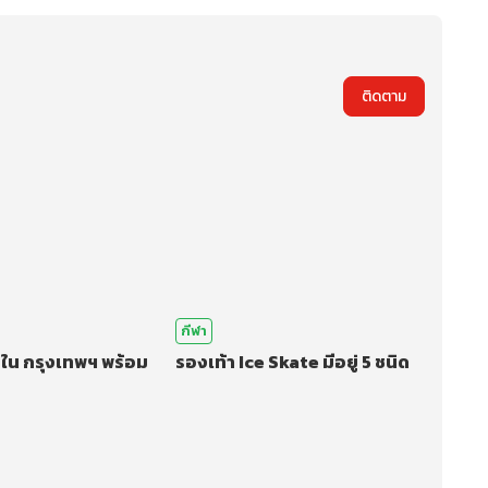
ติดตาม
กีฬา
 ใน กรุงเทพฯ พร้อม
รองเท้า Ice Skate มีอยู่ 5 ชนิด