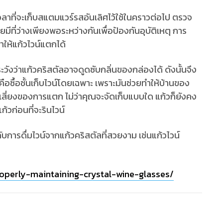
งเวลาที่จะเก็บสแตมแวร์รสอันเลิศไว้ใช้ในคราวต่อไป ตรวจ
ีที่ว่างเพียงพอระหว่างกันเพื่อป้องกันอุบัติเหตุ การ
ให้แก้วไวน์แตกได้
ระวังว่าแก้วคริสตัลอาจดูดซับกลิ่นของกล่องได้ ดังนั้นจึง
คือซื้อชั้นเก็บไวน์โดยเฉพาะ เพราะมันช่วยทำให้บ้านของ
สี่ยงของการแตก ไม่ว่าคุณจะจัดเก็บแบบใด แก้วก็ยังคง
แก้วก่อนที่จะรินไวน์
การดื่มไวน์จากแก้วคริสตัลที่สวยงาม เช่นแก้วไวน์
roperly-maintaining-crystal-wine-glasses/