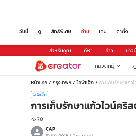
วันนี้
ดู
สิทธิพิเศษ
อ่าน
เกม
ตาตั้ง
สำหรับคุณ
กีฬา
ข่าว
ข่าวบ
หมวดหมู่
ภ
หน้าแรก
กรุงเทพฯ
ไลฟ์แฮ็ก
การเก็บรักษาแก้วไวน
ไลฟ์แฮ็ก
การเก็บรักษาแก้วไวน์คริส
701
CAP
|
10 ธ.ค. 2019
2 min read