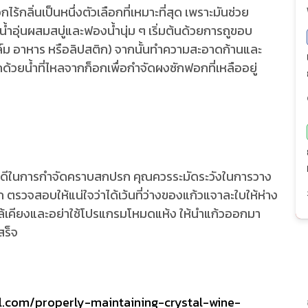
กลิ่นเป็นหนึ่งตัวเลือกที่เหมาะที่สุด เพราะมันช่วย
ยน้ำอุ่นผสมสบู่และฟองน้ำนุ่ม ๆ เริ่มต้นด้วยการถูขอบ
ล์ม อาหาร หรือลิปสติก) จากนั้นทำความสะอาดก้านและ
กด้วยน้ำที่ไหลจากก็อกเพื่อกำจัดผงซักฟอกที่เหลืออยู่
อกที่ดีในการกำจัดคราบสกปรก คุณควรระมัดระวังในการวาง
 ตรวจสอบให้แน่ใจว่าได้เว้นที่ว่างของแก้วแจาละใบให้ห่าง
่ใกล้เคียงและอย่าใช้โปรแกรมโหมดแห้ง ให้นำแก้วออกมา
สร็จ
al.com/properly-maintaining-crystal-wine-