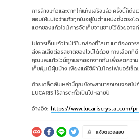
การล้างแก้วและตากให้แห้งเสร็จแล้ว ครั้งนี้ก็ถึ
สอบให้แน่ใจว่าแก้วทุกใบอยู่ในตำแหน่งตั้งตรงโดยม
แตกของแก้วไวน์ การจัดเก็บจานชามไว้ด้วยอาจทำ
ไม่ควรเก็บแก้วไวน์ไว้ในกล่องที่ใส่มา แต่ต้องควร
ส่งผลเสียต่อรสชาติของไวน์ได้ด้วย ทางเลือกที่ดี
คุณและแก้วไวน์ถูกแยกออกจากกัน เพื่อลดความเ
เก็บฝุ่น มีฝุ่นบ้าง เพียงแค่ใช้ผ้าไมโครไฟเบอร์เช็ด
ด้วยเคล็ดลับเหล่านี้คุณยังจะสามารถเอนจอยไปกับ
LUCARIS ไร้สารตะกั่วเป็นไปหลายปี
อ้างอิง:
https://www.lucariscrystal.com/p
แจ้งตรวจสอบ