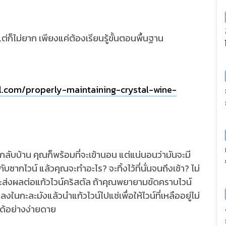
 แต่ก็ไม่ยาก เพียงแค่ต้องเรียนรู้ขั้นตอนพื้นฐาน
al.com/properly-maintaining-crystal-wine-
กลับบ้าน คุณก็พร้อมที่จะเข้านอน แต่แน่นอนว่ามันจะมี
กับซากไวน์ แล้วคุณจะทำอะไร? จะทิ้งไว้ที่นั่นจนถึงเช้า? ไม่
ะส่งผลต่อแก้วไวน์คริสตัล ถ้าคุณพยายามขัดคราบไวน์
นกะละมังแล้วนำแก้วไวน์ไปแช่เพื่อให้ไวน์ที่เหลืออยู่ไม่
ได้อย่างง่ายดาย