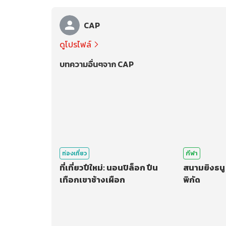
CAP
ดูโปรไฟล์
บทความอื่นๆจาก CAP
ท่องเที่ยว
กีฬา
ที่เที่ยวปีใหม่: นอนปิล็อก ปีน
สนามยิงธนู
เทือกเขาช้างเผือก
พิกัด