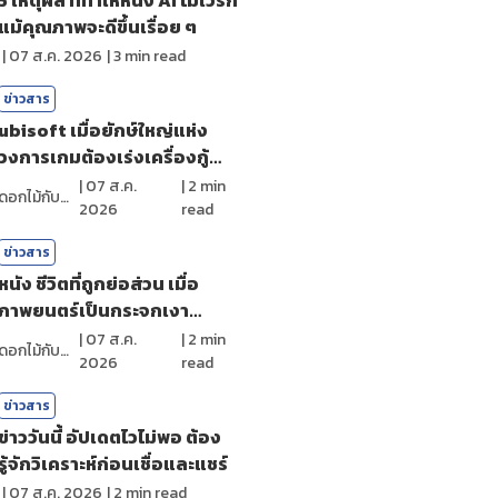
แม้คุณภาพจะดีขึ้นเรื่อย ๆ
|
07 ส.ค. 2026
|
3
min read
ข่าวสาร
ubisoft เมื่อยักษ์ใหญ่แห่ง
วงการเกมต้องเร่งเครื่องกู้
ศรัทธา
|
07 ส.ค.
|
2
min
ดอกไม้กับสายน้ำ
2026
read
ข่าวสาร
หนัง ชีวิตที่ถูกย่อส่วน เมื่อ
ภาพยนตร์เป็นกระจกเงา
สะท้อนตัวตน
|
07 ส.ค.
|
2
min
ดอกไม้กับสายน้ำ
2026
read
ข่าวสาร
ข่าววันนี้ อัปเดตไวไม่พอ ต้อง
รู้จักวิเคราะห์ก่อนเชื่อและแชร์
|
07 ส.ค. 2026
|
2
min read