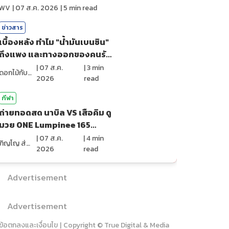
ไหม?
WV
|
07 ส.ค. 2026
|
5
min read
ข่าวสาร
เบื้องหลัง ทำไม "น้ำมันเบนซิน"
ถึงแพง และทางออกของคนรัก
รถ?
|
07 ส.ค.
|
3
min
ดอกไม้กับสายน้ำ
2026
read
กีฬา
ถ่ายทอดสด นาบิล VS เสือคิม ดู
มวย ONE Lumpinee 165
(7ส.ค.69)
|
07 ส.ค.
|
4
min
ภิญโญ ส่องแสง
2026
read
Advertisement
Advertisement
ข้อตกลงและเงื่อนไข
|
Copyright © True Digital & Media