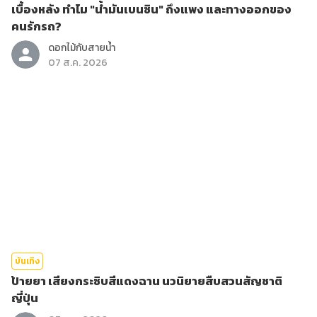
เบื้องหลัง ทำไม "น้ำมันเบนซิน" ถึงแพง และทางออกของ
คนรักรถ?
ดอกไม้กับสายน้ำ
07 ส.ค. 2026
บันเทิง
ป้ายยา เสียงกระซิบสีแดงฉาน นวนิยายสืบสวนสัญชาติ
ญี่ปุ่น