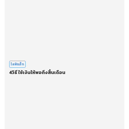
ไลฟ์แฮ็ก
4วิธี ใช้เงินให้พอถึงสิ้นเดือน