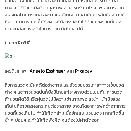
นวดช่วยผ่อนคลายของร่างกายที่อ่อนล้าหรือมีอาการปวดเมื่อย
ต่าง ๆ ได้ดี และยังดีต่อสุขภาพ สามารถรักษาโรค เพราะการนวด
จะส่งผลโดยตรงต่อร่างกายและจิตใจ โดยอาศัยการสัมผัสอย่างมี
ศิลปะ แต่การนวดก็มีข้อควรที่ต้องระวังกันไว้ด้วยนะคะ วันนี้เราจะ
มาบอกข้อควรระวังในการนวด มีดังต่อไปนี้
1. นวดผิดวิธี
เครดิตภาพ :
Angelo Esslinger
จาก
Pixabay
ถึงการนวดจะมีผลดีต่อร่างกายและยังช่วยบรรเทาแาการเจ็บปวด
ต่าง ๆ แต่การนวดนั้นก็ยังมีโทษแก่ร่างกายด้วยเช่นกัน การนวด
ถ้านวดผิดวิธีหรือผู้นวดไม่มีความชำนาญพอ ลงน้ำหนักมือแรง
เกินไปก็อาจส่งผลกระทบต่อร่างกาย อาจเกิดอาการฟกช้ำจากการ
นวดที่แรงเกินไป ทำให้เกิดกล้ามเนื้ออักเสบ บวมแดง หากเกิดขึ้น
ซ้ำ ๆ บ่อยๆ จะทำให้เกิดพังผืด จนต้องไปผ่าตัดออก