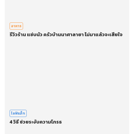
อาหาร
รีวิวร้าน แซ่บนัว ครัวบ้านนาศาลายา ไม่มาแล้วจะเสียใจ
ไลฟ์แฮ็ก
4 วิธี ช่วยระงับความโกรธ