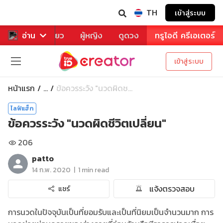
TH
เข้าสู่ระบบ
าหาร
อ่าน
ท่องเที่ยว
ผู้หญิง
ดูดวง
ทรูไอดี ครีเอเตอร์
เข้าสู่ระบบ
หน้าแรก
ข้อควรระวัง "นวดผิดช...
...
ไลฟ์แฮ็ก
ข้อควรระวัง "นวดผิดชีวิตเปลี่ยน"
206
patto
|
14 ก.พ. 2020
1 min read
แจ้งตรวจสอบ
แชร์
การนวดในปัจจุบันเป็นที่ยอมรับและเป็นที่นิยมเป็นจำนวนมาก การ