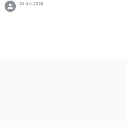
08 ส.ค. 2026
บันเทิง
รีวิวภาพยนตร์ Dear You จดหมายรักถึงอาม่า (2026)
08 ส.ค. 2026