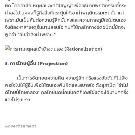
ผิด โดยอาศัยเหตุผลและสติปัญญาเพื่ออธิบายพฤติกรรมที่กระ
ทําลงไป บุคคลก็รู้ถึงสิ่งที่กระตุ้นให้เขาทําพฤติกรรมเช่นนั้น แต่
เพราะมันเป็นภัยต่อความรู้สึกมั่นคงและความภาคภูมิใจในตนเอง
จึงต้องหาสาเหตุอื่นมาปลอบใจ คนที่ใช้กลไกทางจิตชนิดนี้มักจะ
พูดว่า "ฉันทําสิ่งนี้ เพราะ..."
3. การโทษผู้อื่น (Projection)
เป็นการซัดทอดความคิด ความรู้สึก หรือแรงขับดันที่ไม่พึง
พอใจไปให้ผู้อื่นเพื่อให้ตนเองพ้นผิดและสบายใจ ดังสุภาษิต “รําไม่
ดีโทษปี่โทษกลอง” กลไกชนิดนี้คนปกติก็เคยใช้แต่จะใช้นานๆครั้ง
และไม่รุนแรง
Advertisement