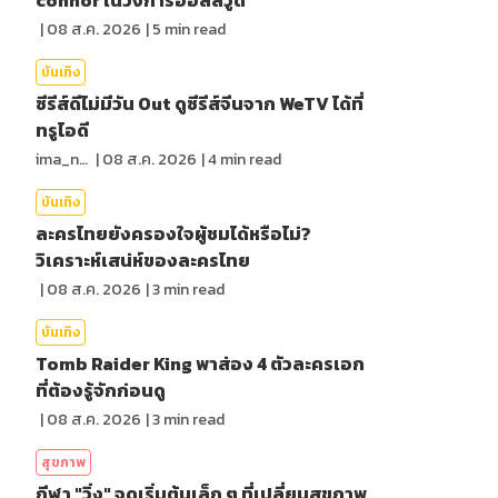
connor ในวงการฮอลลีวูด
|
08 ส.ค. 2026
|
5
min read
บันเทิง
ซีรีส์ดีไม่มีวัน Out ดูซีรีส์จีนจาก WeTV ได้ที่
ทรูไอดี
ima_nan
|
08 ส.ค. 2026
|
4
min read
บันเทิง
ละครไทยยังครองใจผู้ชมได้หรือไม่?
วิเคราะห์เสน่ห์ของละครไทย
|
08 ส.ค. 2026
|
3
min read
บันเทิง
Tomb Raider King พาส่อง 4 ตัวละครเอก
ที่ต้องรู้จักก่อนดู
|
08 ส.ค. 2026
|
3
min read
สุขภาพ
กีฬา "วิ่ง" จุดเริ่มต้นเล็ก ๆ ที่เปลี่ยนสุขภาพ