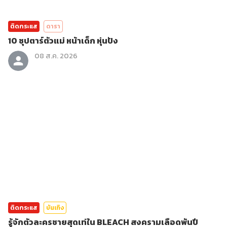
ติดกระแส
ดารา
10 ซุปตาร์ตัวแม่ หน้าเด็ก หุ่นปัง
08 ส.ค. 2026
ติดกระแส
บันเทิง
รู้จักตัวละครชายสุดเท่ใน BLEACH สงครามเลือดพันปี