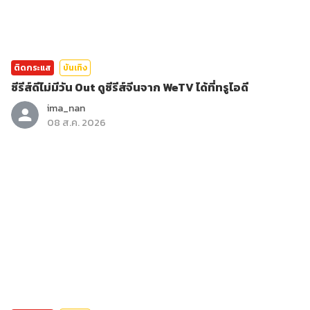
ติดกระแส
บันเทิง
ซีรีส์ดีไม่มีวัน Out ดูซีรีส์จีนจาก WeTV ได้ที่ทรูไอดี
ima_nan
08 ส.ค. 2026