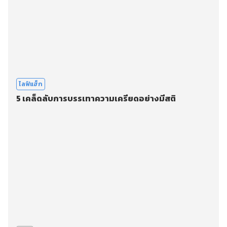
ไลฟ์แฮ็ก
5 เคล็ดลับการบรรเทาความเครียดอย่างมีสติ