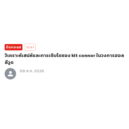
ติดกระแส
ดารา
วิเคราะห์เสน่ห์และการเติบโตของ kit connor ในวงการฮอล
ลีวูด
08 ส.ค. 2026