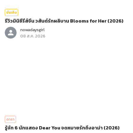
บันเทิง
รีวิวมินิซีรีส์จีน วสันต์รักผลิบาน Blooms for Her (2026)
nowadaysgirl
08 ส.ค. 2026
ดารา
รู้จัก 6 นักแสดง Dear You จดหมายรักถึงอาม่า (2026)