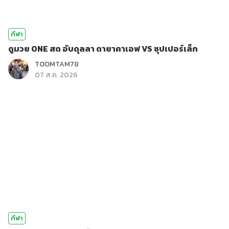
กีฬา
ดูมวย ONE สด อับดุลลา ดายาคาเอฟ VS ซุปเปอร์เล็ก
TOOMTAM78
07 ส.ค. 2026
กีฬา