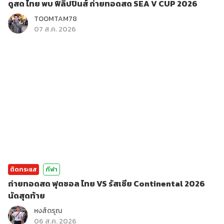
ดูสด ไทย พบ ฟิลิปปินส์ ถ่ายทอดสด SEA V CUP 2026
TOOMTAM78
07 ส.ค. 2026
ติดกระแส
กีฬา
ถ่ายทอดสด ฟุตซอล ไทย VS รัสเซีย Continental 2026
นัดสุดท้าย
หงส์ดรุณ
06 ส.ค. 2026