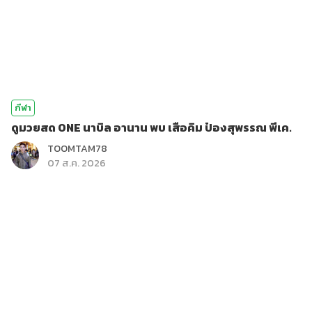
กีฬา
ดูมวยสด ONE นาบิล อานาน พบ เสือคิม ป๋องสุพรรณ พีเค.
TOOMTAM78
07 ส.ค. 2026