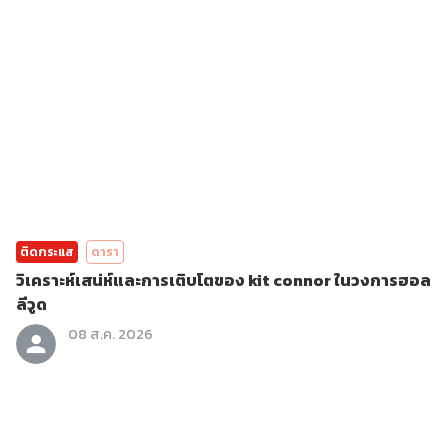
ติดกระแส
ดารา
วิเคราะห์เสน่ห์และการเติบโตของ kit connor ในวงการฮอล
ลีวูด
08 ส.ค. 2026