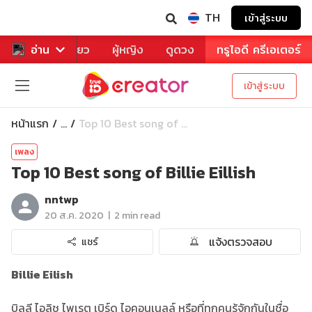
TH
เข้าสู่ระบบ
าหาร
อ่าน
ท่องเที่ยว
ผู้หญิง
ดูดวง
ทรูไอดี ครีเอเตอร์
เข้าสู่ระบบ
หน้าแรก
Top 10 Best song of ...
...
เพลง
Top 10 Best song of Billie Eillish
nntwp
|
20 ส.ค. 2020
2 min read
แจ้งตรวจสอบ
แชร์
Billie Eilish
บิลลี ไอลิช ไพเรต เบิร์ด ไอคอนเนลล์ หรือที่ทุกคนรู้จักกันในชื่อ