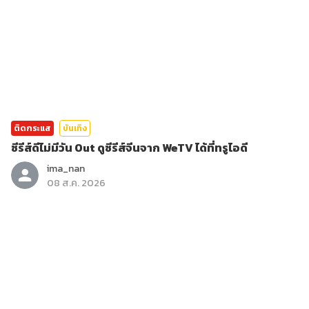
ติดกระแส
บันเทิง
ซีรีส์ดีไม่มีวัน Out ดูซีรีส์จีนจาก WeTV ได้ที่ทรูไอดี
ima_nan
08 ส.ค. 2026