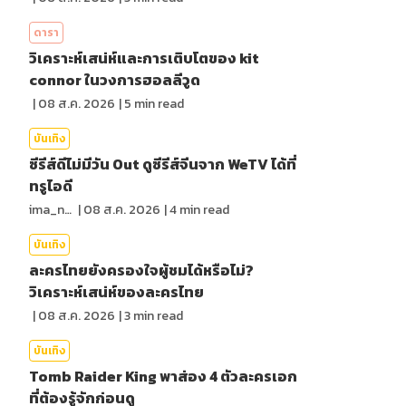
ดารา
วิเคราะห์เสน่ห์และการเติบโตของ kit
connor ในวงการฮอลลีวูด
|
08 ส.ค. 2026
|
5
min read
บันเทิง
ซีรีส์ดีไม่มีวัน Out ดูซีรีส์จีนจาก WeTV ได้ที่
ทรูไอดี
ima_nan
|
08 ส.ค. 2026
|
4
min read
บันเทิง
ละครไทยยังครองใจผู้ชมได้หรือไม่?
วิเคราะห์เสน่ห์ของละครไทย
|
08 ส.ค. 2026
|
3
min read
บันเทิง
Tomb Raider King พาส่อง 4 ตัวละครเอก
ที่ต้องรู้จักก่อนดู