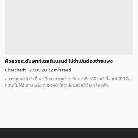
ผิวสวยระดับเคาท์เตอร์แบรนด์ ไม่จำเป็นต้องจ่ายแพง
Chatcharit
|
27.05.20
| 2 min read
สาวๆทุกคน ไม่ว่าเชื้อชาติไหน อายุเท่าไร ก็อยากที่จะมีผิวหน้าที่สวยไร้ที่ติ สิ่ง
ที่ขาดไม่ได้ในการแต่งเติมผิวหน้าให้ดูเนียนสวยก็คือเครื่องสำ…