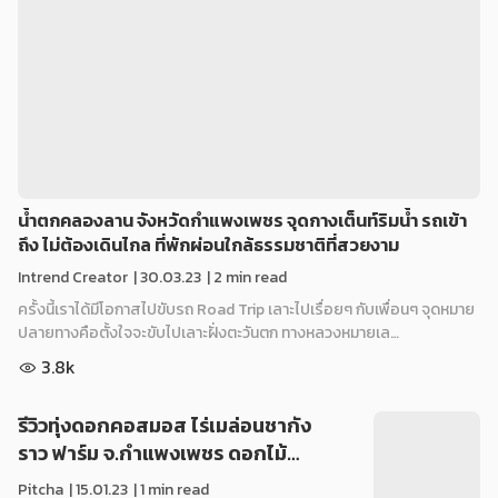
น้ำตกคลองลาน จังหวัดกำแพงเพชร จุดกางเต็นท์ริมน้ำ รถเข้า
ถึง ไม่ต้องเดินไกล ที่พักผ่อนใกล้ธรรมชาติที่สวยงาม
Intrend Creator
|
30.03.23
| 2 min read
ครั้งนี้เราได้มีโอกาสไปขับรถ Road Trip เลาะไปเรื่อยๆ กับเพื่อนๆ จุดหมาย
ปลายทางคือตั้งใจจะขับไปเลาะฝั่งตะวันตก ทางหลวงหมายเล…
3.8k
รีวิวทุ่งดอกคอสมอส ไร่เมล่อนชากัง
ราว ฟาร์ม จ.กำแพงเพชร ดอกไม้…
Pitcha
|
15.01.23
| 1 min read