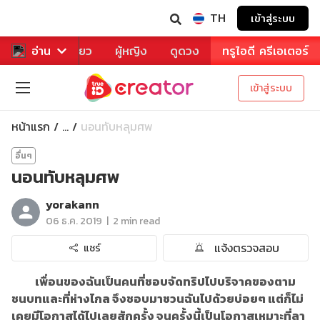
TH
เข้าสู่ระบบ
าหาร
อ่าน
ท่องเที่ยว
ผู้หญิง
ดูดวง
ทรูไอดี ครีเอเตอร์
เข้าสู่ระบบ
หน้าแรก
นอนทับหลุมศพ
...
อื่นๆ
นอนทับหลุมศพ
yorakann
|
06 ธ.ค. 2019
2 min read
แจ้งตรวจสอบ
แชร์
เพื่อนของฉันเป็นคนที่ชอบจัดทริปไปบริจาคของตาม
ชนบทและที่ห่างไกล จึงชอบมาชวนฉันไปด้วยบ่อยๆ แต่ก็ไม่
เคยมีโอกาสได้ไปเลยสักครั้ง จนครั้งนี้เป็นโอกาสเหมาะที่ลา