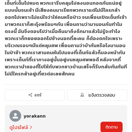
เต็นท์เต็มไปหมด พวกเรารีบคลุมโปลงนอนกอดกันแน่อยู่
แบบนั้นจนเช้า มีเสียงคนมาเรียกพวกเราแต่ไม่มีใครกล้า
ออกไปเพราะไม่แน่ใจว่าใช่คนหรือป่าว จนเพื่อนเปิดเต็นท์เข้า
มาพวกเราก็สะดุ้งพร้อมๆกัน เพื่อนถามว่ามานอนกันทำไม
ตรงนี้ ฉันจึงตอบไปว่าเมื่อคืนมาถึงดึกมาแล้วไม่รู้จะทำไง
พวกเราก็ทยอยออกไปข้างนอกที่ละคน ก็ต้องตกใจเพราะ
บริเวณรอบๆมีแต่หลุมศพ เพื่อนถามว่าบ้ากันหรือไงมานอน
ในป่าช้า พวกเราสามคนหันไปมองที่เต็นท์แล้วก็มองหน้ากัน
เพราะเต็นท์ที่เรากางอยู่นั้นอยู่บนหลุมศพพอดี หลังจากที่
พวกเรานำของที่ไปให้กับพวกชาวบ้านเสร็จก็รีบกลับกันทันที
ไม่มีใครกล้าอยู่เที่ยวต่อเลยสักคน
แจ้งตรวจสอบ
แชร์
yorakann
ดูโปรไฟล์
ติดตาม