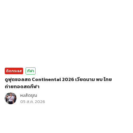
ติดกระแส
กีฬา
ดูฟุตซอลสด Continental 2026 เวียดนาม พบ ไทย
ถ่ายทอดสดกีฬา
หงส์ดรุณ
05 ส.ค. 2026