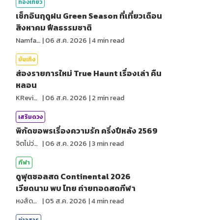
ท่องเที่ยว
เช็กอินฤดูฝน Green Season ที่เที่ยวเดือน
สิงหาคม ฟีลธรรมชาติ
NamfahPhupha
|
06 ส.ค. 2026
|
4
min read
บันเทิง
ส่องรายการใหม่ True Haunt เรื่องเล่า คืน
หลอน
KReview
|
06 ส.ค. 2026
|
2
min read
เสริมดวง
พิกัดขอพรเรื่องความรัก ครึ่งปีหลัง 2569
จิตไม่ว่าง
|
06 ส.ค. 2026
|
3
min read
กีฬา
ดูฟุตซอลสด Continental 2026
เวียดนาม พบ ไทย ถ่ายทอดสดกีฬา
หงส์ดรุณ
|
05 ส.ค. 2026
|
4
min read