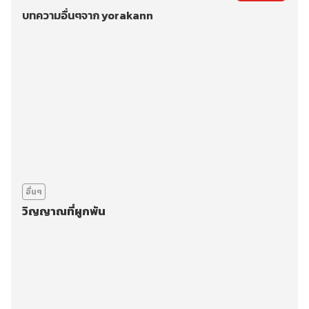
บทความอื่นๆจาก yorakann
อื่นๆ
วิญญาณที่ผูกพัน