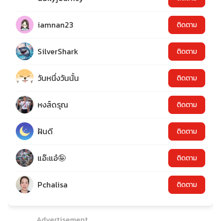
iamnan23
ติดตาม
SilverShark
ติดตาม
วันหนึ่งวันนั้น
ติดตาม
หงส์ดรุณ
ติดตาม
ฝันดี
ติดตาม
แอ๊ะแอ๋🤪
ติดตาม
Pchalisa
ติดตาม
Advertisement