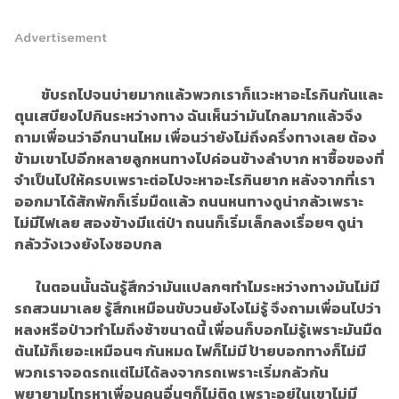
Advertisement
ขับรถไปจนบ่ายมากแล้วพวกเราก็แวะหาอะไรกินกันและ
ตุนเสบียงไปกินระหว่างทาง ฉันเห็นว่ามันไกลมากแล้วจึง
ถามเพื่อนว่าอีกนานไหม เพื่อนว่ายังไม่ถึงครึ่งทางเลย ต้อง
ข้ามเขาไปอีกหลายลูกหนทางไปค่อนข้างลำบาก หาซื้อของที่
จำเป็นไปให้ครบเพราะต่อไปจะหาอะไรกินยาก หลังจากที่เรา
ออกมาได้สักพักก็เริ่มมืดแล้ว ถนนหนทางดูน่ากลัวเพราะ
ไม่มีไฟเลย สองข้างมีแต่ป่า ถนนก็เริ่มเล็กลงเรื่อยๆ ดูน่า
กลัววังเวงยังไงชอบกล
ในตอนนั้นฉันรู้สึกว่ามันแปลกๆทำไมระหว่างทางมันไม่มี
รถสวนมาเลย รู้สึกเหมือนขับวนยังไงไม่รู้ จึงถามเพื่อนไปว่า
หลงหรือป่าวทำไมถึงช้าขนาดนี้ เพื่อนก็บอกไม่รู้เพราะมันมืด
ต้นไม้ก็เยอะเหมือนๆ กันหมด ไฟก็ไม่มี ป้ายบอกทางก็ไม่มี
พวกเราจอดรถแต่ไม่ได้ลงจากรถเพราะเริ่มกลัวกัน
พยายามโทรหาเพื่อนคนอื่นๆก็ไม่ติด เพราะอยู่ในเขาไม่มี