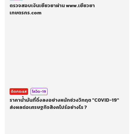
ตรวจสอบเงินเยียวยาผ่าน www.เยียวยา
เกษตรกร.com
ติดกระแส
โควิด-19
ราคาน้ำมันที่ดิ่งลงอย่างหนักช่วงวิกฤต "COVID-19"
ส่งผลต่อเศรษฐกิจสิงคโปร์อย่างไร ?