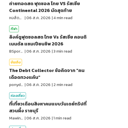
ถ่ายทอดสด ฟุตซอล ไทย VS รัสเซีย
Continental 2026 นัดสุดท้าย
หงส์ดรุณ
|
06 ส.ค. 2026
|
4
min read
กีฬา
ลิงค์ดูฟุตซอลสด ไทย Vs รัสเซีย คอนติ
เนนตัล แชมเปียนชิพ 2026
BSports8
|
06 ส.ค. 2026
|
3
min read
บันเทิง
The Debt Collector ข้อคิดจาก "คน
เดือดทวงแค้น"
ponydiary
|
06 ส.ค. 2026
|
2
min read
ท่องเที่ยว
ที่เที่ยวเดือนสิงหาคมแบบวันเดย์ทริปที่
สวนผึ้ง ราชบุรี
MawinMatravel
|
06 ส.ค. 2026
|
1
min read