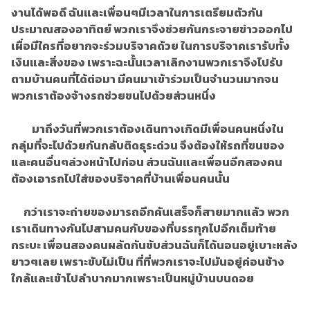
งานได้พอดี ฉันและเพื่อนๆมีเวลาในการเตรียมตัวกัน
ประมาณสองอาทิตย์ พวกเราจึงช่วยกันกระจายข่าวออกไป
เผื่อมีใครที่อยากจะร่วมบริจาคด้วย ในการบริจาคเรารับทั้ง
เงินและสิ่งของ เพราะฉะนั้นเวลาเลิกงานพวกเราจึงไปรับ
ตามบ้านคนที่ได้ต่อมา มีคนมาเข้าร่วมเป็นจำนวนมากจน
พวกเราต้องจ้างรถช่วยขนไปด้วยส่วนหนึ่ง
มาถึงวันที่พวกเราต้องเดินทางเกิดมีเพื่อนคนหนึ่งใน
กลุ่มที่จะไปด้วยกันกลับติดธุระด่วน จึงต้องให้รถที่ขนของ
และคนอื่นๆล่วงหน้าไปก่อน ส่วนฉันและเพื่อนอีกสองคน
ต้องเอารถไปใส่ของบริจาคที่บ้านเพื่อนคนนั้น
กว่าเราจะถ่ายของมารถอีกคันเสร็จก็สายมากแล้ว พวก
เราเดินทางกันไปสามคนกับของที่บรรทุกไปอีกเต็มท้าย
กระบะ เพื่อนสองคนผลัดกันขับส่วนฉันก็ได้นอนอยู่เบาะหลัง
ยาวๆเลย เพราะขับไม่เป็น ที่ที่พวกเราจะไปมันอยู่ค่อนข้าง
ใกล้และเข้าไปลำบากมากเพราะเป็นหมู่บ้านบนดอย