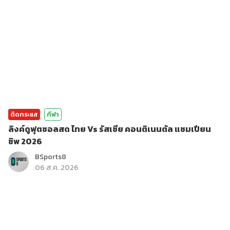
ติดกระแส
กีฬา
ลิงค์ดูฟุตซอลสด ไทย Vs รัสเซีย คอนติเนนตัล แชมเปียน
ชิพ 2026
BSports8
06 ส.ค. 2026