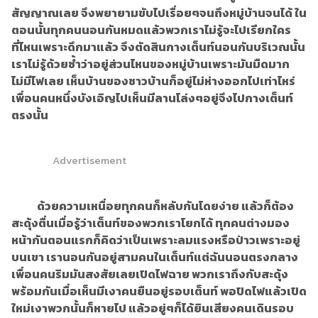
สัญญาณเลย จึงพยายามขับไปเรื่อยๆจนถึงหมู่บ้านจนได้ ใน
ตอนนั้นทุกคนนอนกันหมดแล้วพวกเราไม่รู้จะไปเรียกใคร
ที่ไหนเพราะดึกมาแล้ว จึงตัดสินกางเต็นท์นอนกันบริเวณนั้น
เราไม่รู้ด้วยซ้ำว่าอยู่ส่วนไหนของหมู่บ้านเพราะมันมืดมาก
ไม่มีไฟเลย เห็นบ้านของชาวบ้านก็อยู่ไม่ห่างออกไปเท่าไหร่
เพื่อนคนหนึ่งบังเอิญไปเห็นมีลานโล่งๆอยู่จึงไปกางเต็นท์
ตรงนั้น
Advertisement
ด้วยความเหนื่อยทุกคนก็หลับกันโดยง่าย แล้วก็ต้อง
สะดุ้งตื่นเมื่อรู้ว่าเต็นท์ของพวกเราโยกได้ ทุกคนต่างมอง
หน้ากันตอนแรกก็คิดว่าเป็นเพราะลมแรงหรือป่าวเพราะอยู่
บนเขา เรานอนกันอยู่สามคนในเต็นท์แต่ฉันนอนตรงกลาง
เพื่อนคนริมมันสงสัยเลยเปิดไฟฉาย พวกเราถึงกับสะดุ้ง
พร้อมกันเมื่อเห็นมีเงาคนยืนอยู่รอบเต็นท์ พอปิดไฟแล้วเปิด
ใหม่เงาพวกนั้นก็หายไป แล้วอยู่ๆก็ได้ยินเสียงคนเดินรอบ