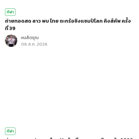
กีฬา
ถ่ายทอดสด ลาว พบ ไทย ตะกร้อชิงแชมป์โลก คิงส์คัพ ครั้ง
ที่ 39
หงส์ดรุณ
06 ส.ค. 2026
กีฬา