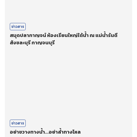
ข่าวสาร
สมุดปลากาญจน์ ห้องเรียนใหญ่ใต้น้ำ ณ แม่น้ำรันตี
สังขละบุรี กาญจนบุรี
ข่าวสาร
อย่าขวางทางน้ำ...อย่าล้ำทางไหล