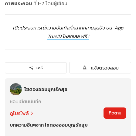
ภาพประกอบ
ที่ 1-7 โดยผู้เขียน
เปิดประสบการณ์ความบันเทิงที่หลากหลายสุดปัง บน App
TrueID โหลดเลย ฟรี !
แจ้งตรวจสอบ
แชร์
ไซตองออมบุญรักสุข
ชอบเขียนบันทึก
ดูโปรไฟล์
ติดตาม
บทความอื่นๆจาก ไซตองออมบุญรักสุข