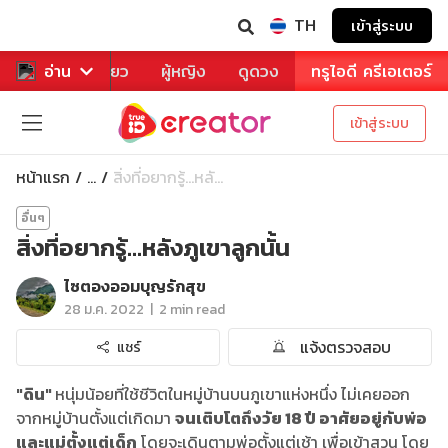
TH
เข้าสู่ระบบ
าหาร
อ่าน
ท่องเที่ยว
ผู้หญิง
ดูดวง
ทรูไอดี ครีเอเตอร์
เข้าสู่ระบบ
หน้าแรก
สิ่งที่อยากรู้...หลั...
...
อื่นๆ
สิ่งที่อยากรู้...หลังภูเขาลูกนั้น
ไซตองออมบุญรักสุข
|
28 ม.ค. 2022
2 min read
แจ้งตรวจสอบ
แชร์
"ดิน"
หนุ่มน้อยที่ใช้ชีวิตในหมู่บ้านบนภูเขาแห่งหนึ่ง ไม่เคยออก
จากหมู่บ้านตั้งแต่เกิดมา
จนเติบโตถึงวัย 18 ปี อาศัยอยู่กับพ่อ
และแม่ตั้งแต่เด็ก
โดยจะเดินตามพ่อตั้งแต่เช้า เพื่อเข้าสวน โดย