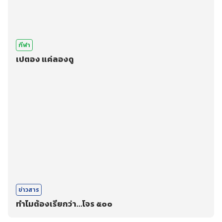
กีฬา
เปตอง แค่ลองดู
ข่าวสาร
ทำไมต้องเรียกว่า...โจร ๕๐๐