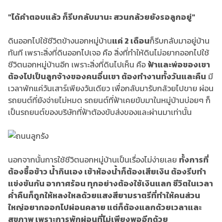
"ได้คำตอบแล้ว ก็รีบกลับมานะ สวนกล้วยยังรอลูกอยู่"
ดินออกไปใช้ชีวิตข้างนอกหมู่บ้าน
แค่ 2 เดือน
ก็รีบกลับมาอยู่บ้าน
ทันที เพราะสิ่งที่ดินออกไปเจอ คือ สิ่งที่ทำให้ดินไม่อยากออกไปใช้
ชีวิตนอกหมู่บ้านอีก เพราะสิ่งที่ดินไปเห็น คือ
ฟ้าและพ่อของเขา
ต้องไปเป็นลูกจ้างของคนอื่นเขา ต้องทำงานทั้งวันและคืน
มี
เวลาพักแค่วันเสาร์เพียงวันเดียว เพื่อกลับมารับกล้วยไปขาย ผ่อน
รถยนต์ที่ยังจ่ายไม่หมด รถยนต์ที่ฟ้าเคยขับมาในหมู่บ้านบ่อยๆ ก็
เป็นรถยนต์ของบริษัทที่ฟ้าต้องขับส่งของและผ่านมาเท่านั้น
นอกจากนั้นการใช้ชีวิตนอกหมู่บ้านเป็นเรื่องไม่ง่ายเลย
ทั้งการที่
ต้องซื้อข้าว น้ำกินเอง เข้าห้องน้ำก็ต้องเสียเงิน ต้องรีบทำ
แข่งขันกัน อากาศร้อน ทุกอย่างต้องใช้เงินแลก ชีวิตในเวลา
ค่ำคืนก็ถูกให้หลงใหลด้วยแสงสียามราตรีที่ทำให้คนส่วน
ใหญ่อยากออกไปผ่อนคลาย แต่ก็ต้องแลกด้วยเวลาและ
สุขภาพ เพราะการพักผ่อนที่ไม่เพียงพออีกด้วย