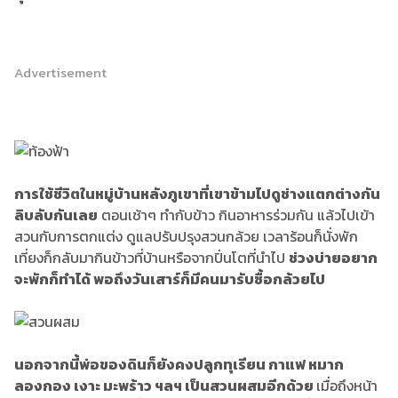
Advertisement
การใช้ชีวิตในหมู่บ้านหลังภูเขาที่เขาข้ามไปดูช่างแตกต่างกัน
ลิบลับกันเลย
ตอนเช้าๆ ทำกับข้าว กินอาหารร่วมกัน แล้วไปเข้า
สวนกับการตกแต่ง ดูแลปรับปรุงสวนกล้วย เวลาร้อนก็นั่งพัก
เที่ยงก็กลับมากินข้าวที่บ้านหรือจากปิ่นโตที่นำไป
ช่วงบ่ายอยาก
จะพักก็ทำได้ พอถึงวันเสาร์ก็มีคนมารับซื้อกล้วยไป
นอกจากนี้พ่อของดินก็ยังคงปลูกทุเรียน กาแฟ หมาก
ลองกอง เงาะ มะพร้าว ฯ
ลฯ
เป็นสวนผสมอีกด้วย
เมื่อถึงหน้า