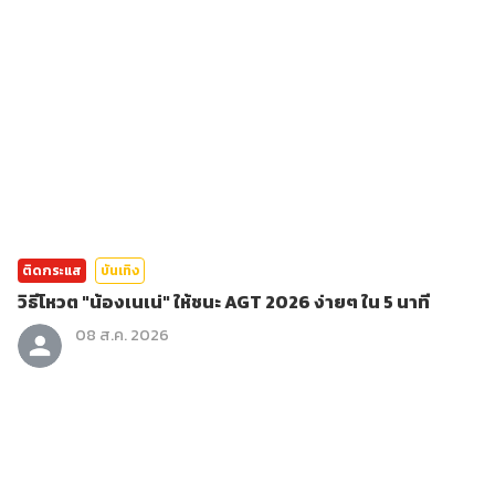
ติดกระแส
บันเทิง
วิธีโหวต "น้องเนเน่" ให้ชนะ AGT 2026 ง่ายๆ ใน 5 นาที
08 ส.ค. 2026