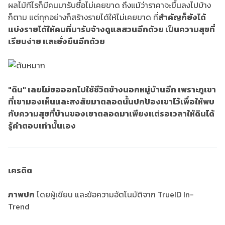
ผลไม้ทีไรก็มีคนมารับซื้อไม่เคยขาด ถึงแม้ว่าราคาจะขึ้นลงไปบ้าง
ก็ตาม แต่ทุกอย่างก็สร้างรายได้ให้ไม่เคยขาด ที่
สำคัญก็ยังได้
แบ่งรายได้ให้คนที่มารับจ้างดูแลสวนอีกด้วย เป็นความสุขที่
เรียบง่าย และยั่งยืนอีกด้วย
"ดิน" เลยไม่ขอออกไปใช้ชีวิตข้างนอกหมู่บ้านอีก เพราะภูเขา
ที่เขามองเห็นและสงสัยมาตลอดนั้นปกป้องเขาไว้เพื่อให้พบ
กับความสุขที่บ้านของเขาตลอดมาเพียงแต่รอเวลาให้ดินได้
รู้คำตอบเท่านั้นเอง
เครดิต
ภาพปก
โดยผู้เขียน และข้อความอัตโนมัติจาก TrueID In-
Trend