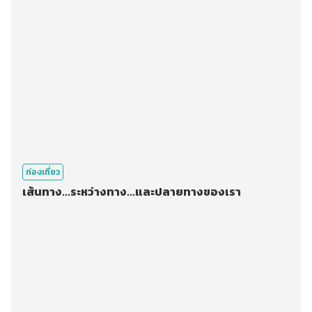
ท่องเที่ยว
เส้นทาง...ระหว่างทาง...และปลายทางของเรา