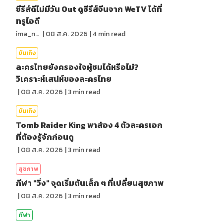
ซีรีส์ดีไม่มีวัน Out ดูซีรีส์จีนจาก WeTV ได้ที่
ทรูไอดี
ima_nan
|
08 ส.ค. 2026
|
4
min read
บันเทิง
ละครไทยยังครองใจผู้ชมได้หรือไม่?
วิเคราะห์เสน่ห์ของละครไทย
|
08 ส.ค. 2026
|
3
min read
บันเทิง
Tomb Raider King พาส่อง 4 ตัวละครเอก
ที่ต้องรู้จักก่อนดู
|
08 ส.ค. 2026
|
3
min read
สุขภาพ
กีฬา "วิ่ง" จุดเริ่มต้นเล็ก ๆ ที่เปลี่ยนสุขภาพ
|
08 ส.ค. 2026
|
3
min read
กีฬา