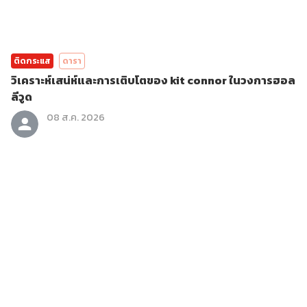
ติดกระแส
ดารา
วิเคราะห์เสน่ห์และการเติบโตของ kit connor ในวงการฮอล
ลีวูด
08 ส.ค. 2026