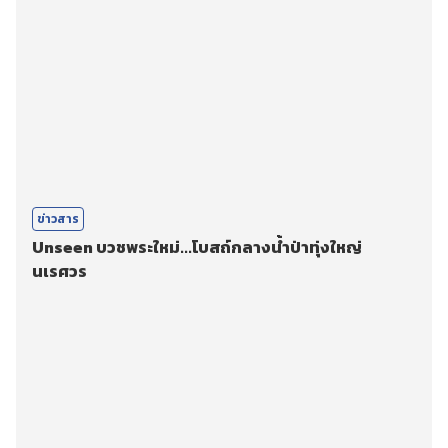
ข่าวสาร
Unseen บวชพระใหม่...โบสถ์กลางน้ำป่าทุ่งใหญ่
นเรศวร