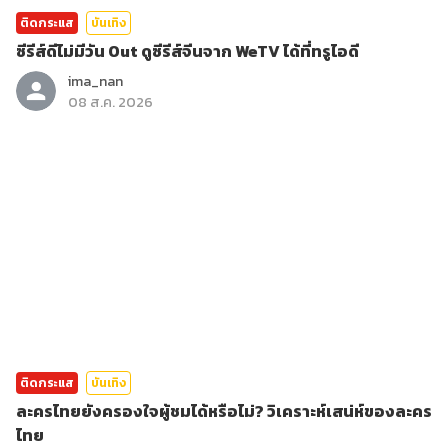
ติดกระแส
บันเทิง
ซีรีส์ดีไม่มีวัน Out ดูซีรีส์จีนจาก WeTV ได้ที่ทรูไอดี
ima_nan
08 ส.ค. 2026
ติดกระแส
บันเทิง
ละครไทยยังครองใจผู้ชมได้หรือไม่? วิเคราะห์เสน่ห์ของละคร
ไทย