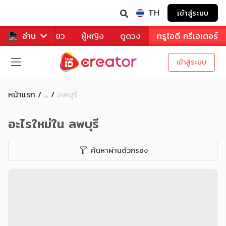
TH
เข้าสู่ระบบ
าหาร
อ่าน
ท่องเที่ยว
ผู้หญิง
ดูดวง
ทรูไอดี ครีเอเตอร์
เข้าสู่ระบบ
หน้าแรก
ลพบุรี
...
อะไรใหม่ใน
ลพบุรี
ค้นหาผ่านตัวกรอง