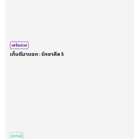
เสริมดวง
เก็บดีมาบอก : รักษาศีล 5
ความรู้