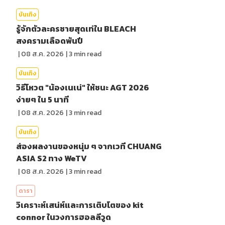
บันเทิง
รู้จักตัวละครชายสุดเท่ใน BLEACH
สงครามเลือดพันปี
|
08 ส.ค. 2026
|
3
min read
บันเทิง
วิธีโหวต "น้องเนเน่" ให้ชนะ AGT 2026
ง่ายๆ ใน 5 นาที
|
08 ส.ค. 2026
|
3
min read
บันเทิง
ส่องผลงานของหนุ่ม ๆ จากเวที CHUANG
ASIA S2 ทาง WeTV
|
08 ส.ค. 2026
|
3
min read
ดารา
วิเคราะห์เสน่ห์และการเติบโตของ kit
connor ในวงการฮอลลีวูด