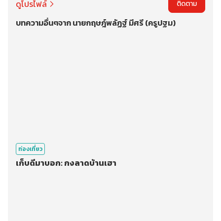
ดูโปรไฟล์
ติดตาม
บทความอื่นๆจาก นายกฤษฎ์พลัฏฐ์ มีศรี (ครูปฐม)
ท่องเที่ยว
เก็บดีมาบอก: กงลาดบ้านเฮา