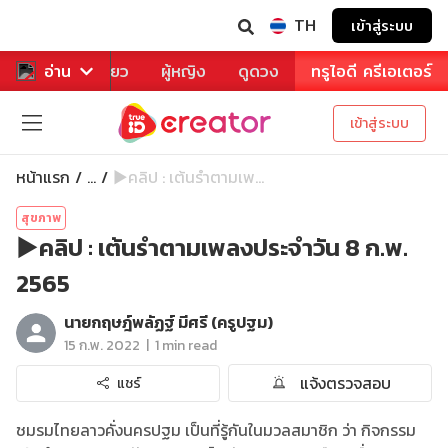
TH
เข้าสู่ระบบ
าหาร
อ่าน
ท่องเที่ยว
ผู้หญิง
ดูดวง
ทรูไอดี ครีเอเตอร์
เข้าสู่ระบบ
หน้าแรก
▶️คลิป : เต้นรำตามเพ...
...
สุขภาพ
▶️คลิป : เต้นรำตามเพลงประจำวัน 8 ก.พ.
2565
นายกฤษฎ์พลัฏฐ์ มีศรี (ครูปฐม)
|
15 ก.พ. 2022
1 min read
แจ้งตรวจสอบ
แชร์
ชมรมไทยลาวคั่งนครปฐม เป็นที่รู้กันในมวลสมาชิก ว่า กิจกรรม