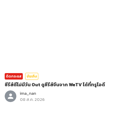
ติดกระแส
บันเทิง
ซีรีส์ดีไม่มีวัน Out ดูซีรีส์จีนจาก WeTV ได้ที่ทรูไอดี
ima_nan
08 ส.ค. 2026