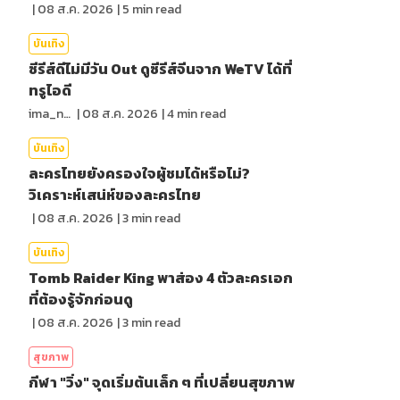
|
08 ส.ค. 2026
|
5
min read
บันเทิง
ซีรีส์ดีไม่มีวัน Out ดูซีรีส์จีนจาก WeTV ได้ที่
ทรูไอดี
ima_nan
|
08 ส.ค. 2026
|
4
min read
บันเทิง
ละครไทยยังครองใจผู้ชมได้หรือไม่?
วิเคราะห์เสน่ห์ของละครไทย
|
08 ส.ค. 2026
|
3
min read
บันเทิง
Tomb Raider King พาส่อง 4 ตัวละครเอก
ที่ต้องรู้จักก่อนดู
|
08 ส.ค. 2026
|
3
min read
สุขภาพ
กีฬา "วิ่ง" จุดเริ่มต้นเล็ก ๆ ที่เปลี่ยนสุขภาพ