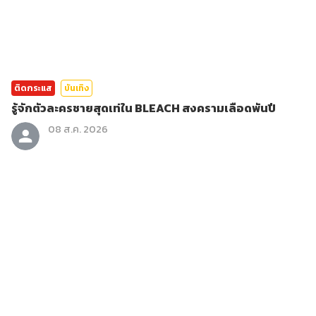
ติดกระแส
บันเทิง
รู้จักตัวละครชายสุดเท่ใน BLEACH สงครามเลือดพันปี
08 ส.ค. 2026