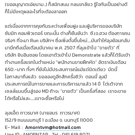
(ขออนุญาตเอ่ยนาม..) ก็สนิทสนม กลมเกลียว รู้ใจกันเป็นอย่างดี
ก็ไม่มีเหตุผลอะไรที่จะต้องลาออก
แต่เนื่องจากการคุยกันระหว่างเพื่อนฝูง และผู้บริหารของบริษัท
ซัมมิท คอมพิวเตอร์ ขณะนั้น ต่างก็ยืนยันว่า ซี.เจ.ฮวง ต้องการคน
จริงๆ ที่จะมา Run บริษัทฯ ซึ่งเพิ่งตั้งขึ้นใหม่....มันทำให้ลุงย้อนกลับ
มานึกถึงเมื่อเดือนมีนาคม พ.ศ. 2507 ที่ลุงเข้าไป “ขายตัว” ที่
บริษัท ยิบอินซอย โดยเอาตัวเข้าไป Demonstrate แล้วก็ได้รับเข้า
ทำงานครั้งแรกในตำแหน่ง “พนักงานขายฝึกหัด” อัตราเงินเดือน
650.-บาท ทั้งๆ ที่ยังไม่มีประสบการณ์แม้แต่นิดเดียว บัดนี้
โอกาสมาถึงแล้ว ขอลองดูอีกสักครั้งซิว่า ตอนนี้ ลุงมี
ประสบการณ์ในการขายและการบริหารมาแล้ว 14 ปี ไต่เต้าจาก
เซลล์แมนขึ้นสู่รอง MD ถ้าจะ “ขายตัว” เป็นครั้งที่สอง เราจะขาย
ได้หรือไม่และ.....เขาจะซื้อหรือไม่
ลุงแอ็ด ถาวรมาศ (นายอมร ถาวรมาศ)
152/9 ถนนนนทบุรี 1 อ.เมือง จ. นนทบุรี 11000
E- Mail :
Amorntvm@hotmail.com
Line ID : AMORNTAR Tel : 081 619 8071