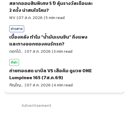
สลากออมสินพิเศษ 5 ปี ลุ้นรางวัลเดือนละ
2 ครั้ง น่าสนใจไหม?
WV
|
07 ส.ค. 2026
|
5
min read
ข่าวสาร
เบื้องหลัง ทำไม "น้ำมันเบนซิน" ถึงแพง
และทางออกของคนรักรถ?
ดอกไม้กับสายน้ำ
|
07 ส.ค. 2026
|
3
min read
กีฬา
ถ่ายทอดสด นาบิล VS เสือคิม ดูมวย ONE
Lumpinee 165 (7ส.ค.69)
ภิญโญ ส่องแสง
|
07 ส.ค. 2026
|
4
min read
Advertisement