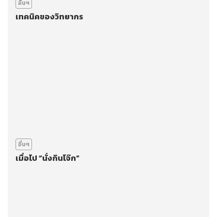
อื่นๆ
เทคนิคของวิทยากร
อื่นๆ
เมื่อไป “นั่งกินโจ๊ก”