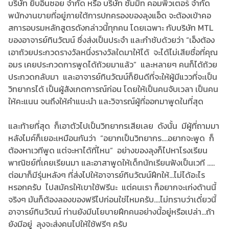
บริษัท ยิบอินซอย จำกัด หรือ บริษัท ซัมมิท คอมพิวเตอร์ จำกัด
พนักงานขายที่อยู่ภายใต้การปกครองของลุงแอ็ด จะต้องเข้าคอ
สการอบรมหลักสูตรดังกล่าวนี้ทุกคน โดยเฉพาะ กับบริษัท MTL
ของอาจารย์ทินวัฒน์ ซึ่งส่งเป็นประจำ และกำชับด้วยว่า “เอ็งต้อง
เอาถ้วยประกวดรางวัลหนึ่งรางวัลใดมาให้ได้ จะได้ไม่เสียชื่อที่คุณ
อมร เคยประกวดการพูดได้ถ้วยมาแล้ว” และหลายๆ คนก็ได้ถ้วย
ประกวดกลับมา และอาจารย์ทินวัฒน์ก็ยินดีที่จะให้ผู้มีแววที่จะเป็น
วิทยากรได้ เป็นผู้สังเกตการณ์ก่อน โดยให้เป็นคนจับเวลา เป็นคน
ให้คะแนน จนถึงให้คำแนะนำ และวิจารณ์ผู้ที่ออกมาพูดในที่สุด
และท้ายที่สุด ก็เอาตัวไปเป็นวิทยากรเสียเลย ดังนั้น มีผู้ที่ถามมา
หลังไมค์ก็เยอะเหมือนกันว่า “อยากเป็นวิทยากร....อยากจะพูด ก็
ต้องหาเวทีพูด แต่จะหาได้ที่ไหน” อย่างของลุงก็ไปหาโรงเรียน
พาณิชย์ที่เคยเรียนมา และอาสาพูดให้เด็กนักเรียนฟังเป็นเวที .....
ต่อมาก็มีรุ่นหลังๆ ที่ส่งไปให้อาจารย์ทินวัฒน์ฝึกให้...ไม่ได้อะไร
หรอกครับ ไปสมัครให้เขาใช้ฟรีนะ แต่คนเรา ก็อยากจะเก่งด้านนี้
จริงๆ มันก็ต้องลองของฟรีไปก่อนใช่ไหมครับ....ไม่ทราบว่าเดี๋ยวนี้
อาจารย์ทินวัฒน์ ท่านยังมีนโยบายฝึกคนอย่างนี้อยู่หรือเปล่า...ถ้า
ยังมีอยู่ ลุงจะส่งคนไปให้ใช้ฟรีๆ ครับ