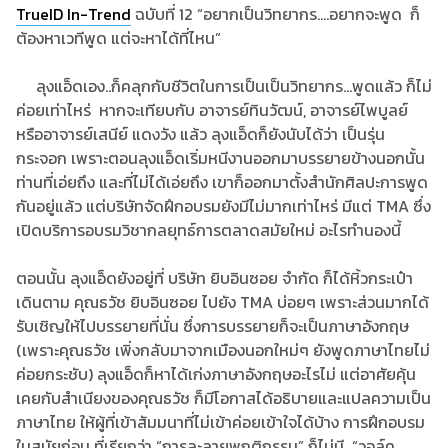
TrueID In-Trend
ฉบับที่ 12 “อยากเป็นวิทยากร....อยากจะพูด ก็
ต้องหาเวทีพูด แต่จะหาได้ที่ไหน”
ลุงแอ็ดเอง..ก็คลุกกับชีวิตในการเป็นเป็นวิทยากร...พูดแล้ว ก็ไม่
ค่อยเท่าไหร่ หากจะเทียบกับ อาจารย์ทินวัฒน์, อาจารย์ไพบูลย์
หรืออาจารย์เสนีย์ แดงวัง แล้ว ลุงแอ็ดก็ยังนับได้ว่า เป็นรุ่น
กระจอก เพราะตอนลุงแอ็ดเริ่มหนีงานออกมาบรรยายข้างนอกนั้น
ท่านที่เอ่ยถึง และที่ไม่ได้เอ่ยถึง เขาก็ออกมาตั้งสำนักศิลปะการพูด
กันอยู่แล้ว แต่บริษัทจัดฝึกอบรมยังมีไม่มากเท่าไหร่ มีแต่ TMA ซึ่ง
เปิดบริการอบรมวิชากลยุทธ์การตลาดสมัยใหม่ อะไรทำนองนี้
ตอนนั้น ลุงแอ็ดยังอยู่ที่ บริษัท ยิบอินซอย จำกัด ก็ได้หิ้วกระเป๋า
เดินตาม คุณธวัช ยิบอินซอย ไปยัง TMA บ่อยๆ เพราะส่วนมากได้
รับเชิญให้ไปบรรยายที่นั่น ซึ่งการบรรยายก็จะเป็นภาษาอังกฤษ
(เพราะคุณธวัช เพิ่งกลับมาจากเมืองนอกใหม่ๆ ยังพูดภาษาไทยไม่
ค่อยกระชับ) ลุงแอ็ดก็หาได้เก่งภาษาอังกฤษอะไรไม่ แต่อาศัยคุ้น
เคยกับสำเนียงของคุณธวัช ก็มีโอกาสได้อธิบายและแปลความเป็น
ภาษาไทย ให้ผู้ที่เข้าสัมมนาที่ไม่เข้าค่อยเข้าใจได้บ้าง การฝึกอบรม
ในสมัยก่อน ที่เรียกว่า “การละลายพฤติกรรม” ก็ไม่มี “วอล์ค