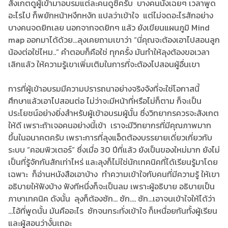
สังเกตดูผู้เข้ามาอบรมแต่ละคนดูซิครับ บางคนนั่งเฉยๆ เวลาพูด
อะไรไป ก็พยักหน้าหงึกหงัก แปลว่าเข้าใจ แต่ไม่จดอะไรสักอย่าง
บางคนจดยิกเลย นอกจากจดยิกๆ แล้ว ยังเขียนแผนภูมิ Mind
map ออกมาได้ด้วย...ลุงเคยถามเขาว่า “นี่คุณจะต้องเอาไปสอนลูก
น้องต่อใช่ไหม..” คำตอบก็คือใช่ ทุกครั้ง มันทำให้ลุงต้องขอเวลา
เลิกแล้ว ให้ความรู้เขาเพิ่มเติมในการที่จะต้องไปสอนผู้อื่นเขา
การที่ผู้เข้าอบรมมีความปรารถนาอย่างจริงจังที่จะใช่โอกาสนี้
ศึกษาแล้วเอาไปสอนต่อ ไม่ว่าจะมีหน้าที่หรือไม่ก็ตาม ก็จะเป็น
ประโยชน์อย่างยิ่งสำหรับผู้เข้าอบรมผู้นั้น ซึ่งวิทยากรควรจะสังเกต
ให้ดี เพราะถ้าเจอคนอย่างนี้เข้า เราจะมีวิทยากรที่มีคุณภาพมาก
ขึ้นในอนาคตครับ เพราะการที่ลุงแอ็ดต้องบรรยายเดี่ยวเกี่ยวกับ
ระบบ “คอมพิวเตอร์” ซึ่งเมื่อ 30 ปีที่แล้ว ยังเป็นของใหม่มาก ยังไม่
เป็นที่รู้จักกันสักเท่าไหร่ และลุงก็ไม่ใช่นักเทคนิคที่ได้เรียนรู้มาโดย
เฉพาะ ก็อ่านหนังสือเอาบ้าง ทำความเข้าใจกับคนที่มีความรู้ ให้เขา
อธิบายให้ฟังบ้าง ฟังทีหนึ่งก็จะเป็นลม เพราะผู้อธิบาย อธิบายเป็น
ภาษาเทคนิค ดังนั้น ลุงก็ต้องซัก... ซัก.... ซัก...เอาจนเข้าใจให้ได้ว่า
...ไอ้ที่พูดนั้น มันคืออะไร ซักจนกระทั่งเข้าใจ ก็เหนื่อยกันทั้งผู้เรียน
และผู้สอนว่างั้นเถอะ