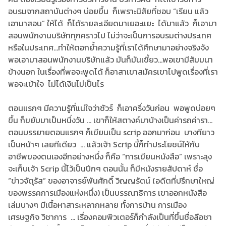
อบรมจากสถาบันต่างๆ บ่อยขึ้น ก็เพราะนิสัยที่ชอบ “เรียน แล้ว
เอามาสอน” ให้ได้ ก็ได้รายละเอียดมาเยอะแยะ ได้มาแล้ว ก็เอามา
สอนพนักงานบริษัททุกคราวไป ไม่ว่าจะเป็นการอบรมต่างประเทศ
หรือในประเทศ...ทำให้ตอกย้ำความรู้ที่เราได้ศึกษามาอย่างจริงจัง
พอเอามาสอนพนักงานบริษัทแล้ว มันก็มันเขี้ยว...พอเขามีสัมมนา
ข้างนอก ในเรื่องที่พอจะพูดได้ ก็อาสาเขาสมัครเขาไปพูดเรื่องที่เรา
พอจะเข้าใจ ไม่ได้เงินไม่เป็นไร
ตอนแรกๆ มีความรู้ที่แน่ใจว่าชัวร์ ก็เอาครึ่งวันก่อน พอพูดบ่อยๆ
ขึ้น ก็ขยับมาเป็นหนึ่งวัน ... เขาก็ให้สตางค์มาบ้างเป็นค่ารถค่ารา...
ตอนบรรยายตอนแรกๆ ก็เขียนเป็น scrip ออกมาก่อน บางทียาว
เป็นหน้าๆ เลยทีเดียว ... แล้วเจ้า Scrip นี้ก็ทำประโยชน์ให้กับ
อาชีพของตนเองอีกอย่างหนึ่ง ก็คือ “การเขียนหนังสือ” เพราะลุง
จะเก็บเจ้า Scrip นี้ไว้เป็นปึกๆ ตอนนั้น ก็มีหนังรายสัปดาห์ ชื่อ
“ข่าวจัตุรัส” ของอาจารย์พันศักดิ์ วิญญรัตน์ (อดีตที่ปรึกษาใหญ่
ของพรรคการเมืองแห่งหนึ่ง) เป็นบรรณาธิการ เขาออกหนังสือ
เล่มบางๆ มีเนื้อหาสาระหลากหลาย ทั้งการบ้าน การเมือง
เศรษฐกิจ วิชาการ ... เรื่องคอมพิวเตอร์ก็กำลังเป็นที่ขึ้นชื่อลือชา