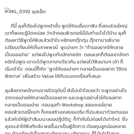
ที่นี้ ลุงก็ต้องไปพูดหน้าชั้น พูดให้คนอื่นเขาฟัง ซึ่งคนส่วนใหญ่
เขาก็พอจะรู้นิดหน่อย ว่าเจ้าคอมพิวเตอร์นี้มันทำอะไรได้บ้าง ลุงก็
ต้องหาวิธีพูดให้ฟังแล้วเข้าใจ หยิกยกตุ๊กตุ่น ตุ๊กตามาอธิบาย
เปรียบเทียบให้เห็นภาพพจน์ พูดง่ายๆ ว่า “ทำของยากให้กลาย
เป็นของง่าย” แต่พอไปพูดกับนักเทคนิก ตอนแรกก็ต้องเอานักเท
คนิกไปพูด เขาจะได้พูดภาษาเดียวกัน แต่พอได้ฟังนานๆ เข้า ก็
เริ่มเข้าใจ ตอนนี้ก็หัด “พูดให้ของง่ายๆ กลายเป็นของยาก วิจิตร
พิศดาล” เพื่อสร้าง Value ให้กับระบบเครื่องที่เสนอ
ลุงสังเกตพนักงานขายปัจจุบันนี้ ยังไม่เข้าใจเลยว่า จะพูดอย่างไร
จากของง่ายให้กลายเป็นของยาก และจะพูดอย่างไรให้ของยาก
กลายเป็นของง่าย ตอนลุงทำ Workshop สอนเซลล์ขาย
คอมพิวเตอร์ใหม่ๆ ก็เคยสร้างเคสของจริง ที่ประสบมาด้วยตนเอง
แล้วหัดให้ผู้เข้าสัมมนาลองปฏิบัติดู ก็ทำกันไม่ค่อยได้เท่าไหร่ ซึ่ง
ลุงจะเล่าให้ฟังทีหลัง พอขึ้นมาเป็นผู้จัดการ ต้องคุมลูกน้องหลาย
คน ต้องเรียนรู้เรื่องการบริหารงาน บริหารคน ก็ได้เข้ารับการ