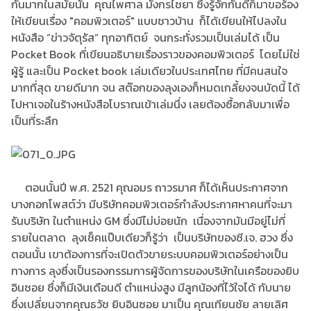
กันมากในสมัยนั้น คุณไพศาล มังกรไชยา ซึ่งรู้จักกันดีก็มาขอร้อง
ให้เขียนเรื่อง "คอมพิวเตอร์" แบบชาวบ้าน ก็ได้เขียนให้ไปลงใน
หนังสือ “ข่าวจัตุรัส” ทุกอาทิตย์ จนกระทั่งรวมเป็นเล่มได้ เป็น
Pocket Book ที่เขียนอธิบายเรื่องราวของคอมพิวเตอร์ โดยไม่ใช่
ผู้รู้ และเป็น Pocket book เล่มเดียวในประเทศไทย ที่มีคนสนใจ
มากที่สุด ขายดีมาก จน สต๊อกของลุงเองก็หมดเกลี้ยงจนบัดนี้ ได้
ไปหาเจอในร้างหนังสือโบราณเข้าเล่มนึ่ง เลยต้องซื้อกลับมาเพื่อ
เป็นที่ระลึก
ตอนนั้นปี พ.ศ. 2521 คุณอมร ถาวรมาศ ก็ได้เห็นประกาศจาก
บางกอกโพสต์ว่า มีบริษัทคอมพิวเตอร์กำลังประกาศหาคนที่จะมา
รันบริษัท ในตำแหน่ง GM ซึ่งมีไม่บ่อยนัก เนื่องจากมันมีอยู่ไม่กี่
รายในตลาด ลุงเช็คแป๊บเดียวก็รู้ว่า เป็นบริษัทของซี.เจ. ฮวง ซึ่ง
ตอนนั้น เขาต้องการที่จะเปิดตัวขายระบบคอมพิวเตอร์อย่างเป็น
ทางการ ลุงซึ่งเป็นรองกรรมการผู้จัดการของบริษัทในเครือของยิบ
อินซอย ซึ่งก็มีเงินเดือนดี ตำแหน่งสูง มีลูกน้องที่ไว้ใจได้ กับนาย
ซึ่งเปลี่ยนจากคุณธวัช ยิบอินซอย มาเป็น คุณเทียนชัย ลายเลิศ