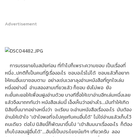
Advertisement
การบรรยายในสมัยก่อน ที่ทำไปก็เพราะความชอบ เป็นเรื่องที่
หนึ่ง...ปกติก็เป็นคนที่รู้เรื่องอะไร ชอบอะไรไม่ได้ ชอบแล้วก็อยาก
ให้คนอื่นเขาชอบตาม อย่างเช่นเวลาลุงอ่านหนังสือที่ถูกใจเล่ม
หนึ่งอย่างนี้ อ่านสองสามเที่ยวแล้ว ก็ชอบ ยังไม่พอ ยัง
คะยั้นคะยอให้เพื่อนฝูงอ่านด้วย บางทีซื้อให้เขาอ่านอีกเล่มหนึ่งเลย
แล้วจึงมาถกกันว่า หนังสือเล่มนี้ เอ็งเห็นว่าอย่างไร....มันทำให้เกิด
นิสัยขึ้นมากอย่างหนึ่งว่า จะเรียน จะอ่านหนังสือเรื่องอะไร มันต้อง
อ่านให้เข้าใจ “เข้าใจพอที่จะไปคุยกับคนอื่นได้” ไม่ใช่อ่านแล้วเก็บไว้
คนเดียว ต่อไป นิสัยนี้ก็พัฒนาขึ้นไป “เข้าสัมมนาเรื่องอะไร ก็ต้อง
เก็บไปสอนผู้อื่นได้”....อันนี้เป็นประโยชน์แท้ๆ เทียวครับ ลอง