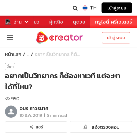
TH
เข้าสู่ระบบ
าหาร
อ่าน
ท่องเที่ยว
ผู้หญิง
ดูดวง
ทรูไอดี ครีเอเตอร์
เข้าสู่ระบบ
หน้าแรก
อยากเป็นวิทยากร ก็ต้...
...
อื่นๆ
อยากเป็นวิทยากร ก็ต้องหาเวที แต่จะหา
ได้ที่ไหน?
950
อมร ถาวรมาศ
|
10 ธ.ค. 2019
5 min read
แจ้งตรวจสอบ
แชร์