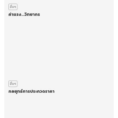
อื่นๆ
ค่าแรง...วิทยากร
อื่นๆ
กลยุทธ์การประกวดราคา