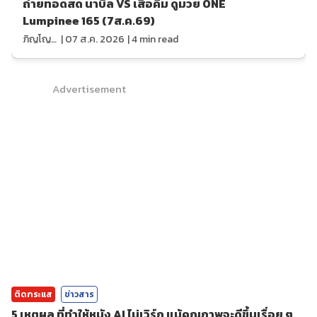
ถ่ายทอดสด นาบิล VS เสือคิม ดูมวย ONE
Lumpinee 165 (7ส.ค.69)
ภิญโญ ส่องแสง
|
07 ส.ค. 2026
|
4
min read
Advertisement
ติดกระแส
ข่าวสาร
5 เหตุผล ที่ทำให้หนัง AI ไม่เวิร์ก แม้คุณภาพจะดีขึ้นเรื่อย ๆ