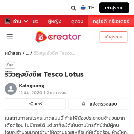
TH
เข้าสู่ระบบ
าหาร
อ่าน
ท่องเที่ยว
ผู้หญิง
ดูดวง
ทรูไอดี ครีเอเตอร์
เข้าสู่ระบบ
หน้าแรก
รีวิวถุงยังชีพ Tesco...
...
อื่นๆ
รีวิวถุงยังชีพ Tesco Lotus
Kainguang
|
12 มิ.ย. 2020
2 min read
แจ้งตรวจสอบ
แชร์
ในสถานการณ์โรคระบาดแบบนี้ ทำให้พี่น้องประชาชนจำนวนมาก
เดือดร้อน ไม่มีรายได้ แต่เราก็จะได้เห็นตามโทรทัศน์ว่ามีผู้คน
ใจบุญจำนวนมากเข้ามาให้ความช่วยเหลือแก่ผู้เดือดร้อน ห้างใหญ่