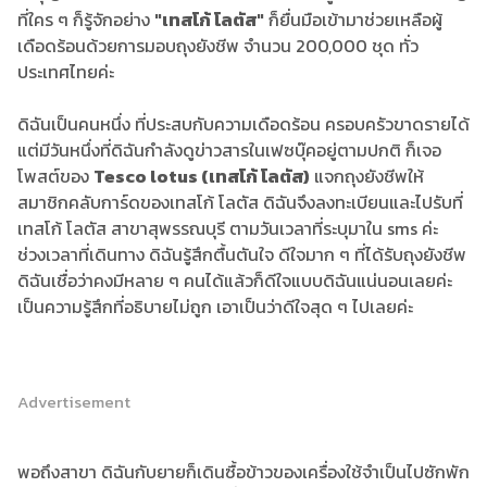
ที่ใคร ๆ ก็รู้จักอย่าง
"เทสโก้ โลตัส"
ก็ยื่นมือเข้ามาช่วยเหลือผู้
เดือดร้อนด้วยการมอบถุงยังชีพ จำนวน 200,000 ชุด ทั่ว
ประเทศไทยค่ะ
ดิฉันเป็นคนหนึ่ง ที่ประสบกับความเดือดร้อน ครอบครัวขาดรายได้
แต่มีวันหนึ่งที่ดิฉันกำลังดูข่าวสารในเฟซบุ๊คอยู่ตามปกติ ก็เจอ
โพสต์ของ
Tesco lotus (เทสโก้ โลตัส)
แจกถุงยังชีพให้
สมาชิกคลับการ์ดของเทสโก้ โลตัส ดิฉันจึงลงทะเบียนและไปรับที่
เทสโก้ โลตัส สาขาสุพรรณบุรี ตามวันเวลาที่ระบุมาใน sms ค่ะ
ช่วงเวลาที่เดินทาง ดิฉันรู้สึกตื้นตันใจ ดีใจมาก ๆ ที่ได้รับถุงยังชีพ
ดิฉันเชื่อว่าคงมีหลาย ๆ คนได้แล้วก็ดีใจแบบดิฉันแน่นอนเลยค่ะ
เป็นความรู้สึกที่อธิบายไม่ถูก เอาเป็นว่าดีใจสุด ๆ ไปเลยค่ะ
Advertisement
พอถึงสาขา ดิฉันกับยายก็เดินซื้อข้าวของเครื่องใช้จำเป็นไปซักพัก