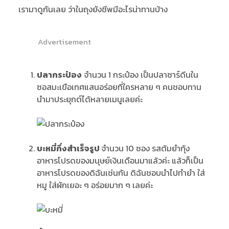
เรามาดูกันเลย ว่าในถุงยังชีพมีอะไรน่าทานบ้าง
Advertisement
ปลากระป๋อง
จำนวน 1 กระป๋อง เป็นปลาซาร์ดีนใน
ซอสมะเขือเทศแสนอร่อยที่ใครหลาย ๆ คนชอบทาน
นำมาประยุกต์ได้หลายเมนูเลยค่ะ
บะหมี่กึ่งสำเร็จรูป
จำนวน 10 ซอง รสต้มยำกุ้ง
อาหารโปรดของมนุษย์เงินเดือนมาแล้วค่ะ แล้วก็เป็น
อาหารโปรดของดิฉันเช่นกัน ดิฉันชอบนำไปทำยำ ใส่
หมู ใส่ผักเยอะ ๆ อร่อยมาก ๆ เลยค่ะ