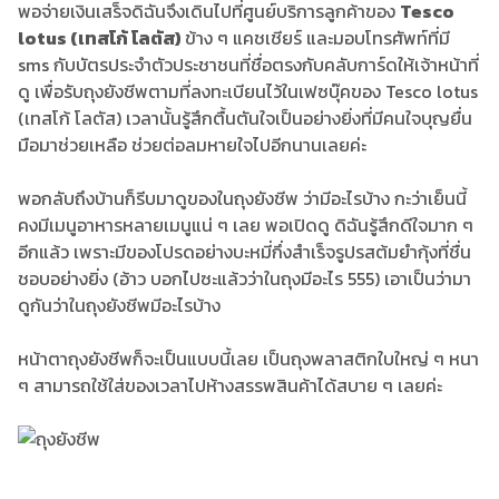
พอจ่ายเงินเสร็จดิฉันจึงเดินไปที่ศูนย์บริการลูกค้าของ
Tesco
lotus (เทสโก้ โลตัส)
ข้าง ๆ แคชเชียร์ และมอบโทรศัพท์ที่มี
sms กับบัตรประจำตัวประชาชนที่ชื่อตรงกับคลับการ์ดให้เจ้าหน้าที่
ดู เพื่อรับถุงยังชีพตามที่ลงทะเบียนไว้ในเฟซบุ๊คของ Tesco lotus
(เทสโก้ โลตัส) เวลานั้นรู้สึกตื้นตันใจเป็นอย่างยิ่งที่มีคนใจบุญยื่น
มือมาช่วยเหลือ ช่วยต่อลมหายใจไปอีกนานเลยค่ะ
พอกลับถึงบ้านก็รีบมาดูของในถุงยังชีพ ว่ามีอะไรบ้าง กะว่าเย็นนี้
คงมีเมนูอาหารหลายเมนูแน่ ๆ เลย พอเปิดดู ดิฉันรู้สึกดีใจมาก ๆ
อีกแล้ว เพราะมีของโปรดอย่างบะหมี่กึ่งสำเร็จรูปรสต้มยำกุ้งที่ชื่น
ชอบอย่างยิ่ง (อ้าว บอกไปซะแล้วว่าในถุงมีอะไร 555) เอาเป็นว่ามา
ดูกันว่าในถุงยังชีพมีอะไรบ้าง
หน้าตาถุงยังชีพก็จะเป็นแบบนี้เลย เป็นถุงพลาสติกใบใหญ่ ๆ หนา
ๆ สามารถใช้ใส่ของเวลาไปห้างสรรพสินค้าได้สบาย ๆ เลยค่ะ