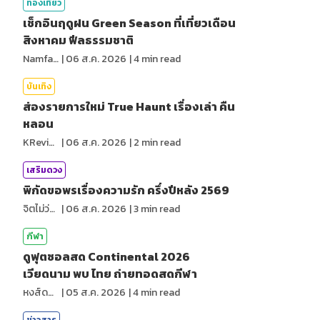
ท่องเที่ยว
เช็กอินฤดูฝน Green Season ที่เที่ยวเดือน
สิงหาคม ฟีลธรรมชาติ
NamfahPhupha
|
06 ส.ค. 2026
|
4
min read
บันเทิง
ส่องรายการใหม่ True Haunt เรื่องเล่า คืน
หลอน
KReview
|
06 ส.ค. 2026
|
2
min read
เสริมดวง
พิกัดขอพรเรื่องความรัก ครึ่งปีหลัง 2569
จิตไม่ว่าง
|
06 ส.ค. 2026
|
3
min read
กีฬา
ดูฟุตซอลสด Continental 2026
เวียดนาม พบ ไทย ถ่ายทอดสดกีฬา
หงส์ดรุณ
|
05 ส.ค. 2026
|
4
min read