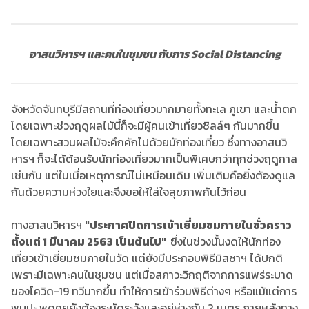
อาสนวิหารฯ และคนในชุมชน กับการ Social Distancing
จังหวัดจันทบุรีมีสถานที่ท่องเที่ยวมากมายทั้งทะเล ภูเขา และน้ำตก
โดยเฉพาะช่วงฤดูผลไม้นี้ก็จะมีผู้คนเข้าเที่ยวชิลล์ๆ กันมากขึ้น
โดยเฉพาะสวนผลไม้จะคึกคักไปด้วยนักท่องเที่ยว ซึ่งทางอาสนวิ
หารฯ ก็จะได้ต้อนรับนักท่องเที่ยวมากเป็นพิเศษกว่าทุกช่วงฤดูกาล
เช่นกัน แต่ในเมื่อเหตุการณ์ไม่เหมือนเดิม เพิ่มเติมคือยิ่งต้องดูแล
กันด้วยความห่วงใยและจึงขอให้ใส่ใจสุขภาพกันไว้ก่อน
ทางอาสนวิหารฯ
"ประกาศปิดการเข้าเยี่ยมชมภายในชั่วคราว
ตั้งแต่ 1 มีนาคม 2563 เป็นต้นไป"
ซึ่งในช่วงนั้นงดให้นักท่อง
เที่ยวเข้าเยี่ยมชมภายในวัด แต่ยังมีประกอบพิธีมิสซาฯ ได้ปกติ
เพราะมีเฉพาะคนในชุมชน แต่เมื่อสภาวะวิกฤติจากการแพร่ระบาด
ของโควิด-19 ทวีมากขึ้น ทำให้การเข้าร่วมพิธีต่างๆ หรือแม้แต่การ
พบปะ พูดคุยยังต้องระมัดระวังและอยู่ห่างกัน 2 เมตร ภายหลังทาง