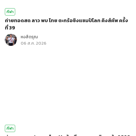
กีฬา
ถ่ายทอดสด ลาว พบ ไทย ตะกร้อชิงแชมป์โลก คิงส์คัพ ครั้ง
ที่ 39
หงส์ดรุณ
06 ส.ค. 2026
กีฬา