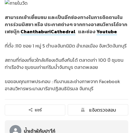
สามารถเข้าเยี่ยมชม และเป็นอีกช่องทางในการติดตามใน
การร่วมมิสซา หรือ ประกาศต่างๆ จากทางอาสนวิหารได้จาก
เฟซบุ๊ก
ChanthaburiCathedral
และช่อง
Youtube
ที่ตั้ง :110 ซอย 1 หมู่ 5 ตำบลจันทนิมิต อำเภอเมือง จังหวัดจันทบุรี
สถานที่ท่องเที่ยวใกล้เคียงเดินถึงกันได้ ตลาดเก่า 100 ปี ชุมชน
ท่าเรือจ้าง ชุมชนเก่าแก่ริมน้ำจันทบูร ตลาดพลอย
ขอขอบคุณภาพประกอบ : ทีมงานและช่างภาพจาก Facebook
อาสนวิหารพระนางมารีอาปฏิสนธินิรมล จันทบุรี
แจ้งตรวจสอบ
แชร์
น้ำเต้าหู้กับปา'โก๋