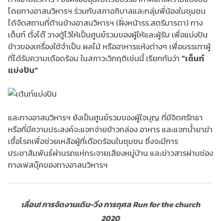
โดยทางอาสนวิหารฯ ร่วมกับสภาอภิบาลและกลุ่มพี่น้องในชุมชน
ได้จัดสถานที่ด้านข้างอาสนวิหารฯ (ฝั่งหน้ารร.สตรีมารดา) กาง
เต็นท์ ตั้งโต๊ วางตู้ไว้ให้เป็นศูนย์รวมของผู้ให้และผู้รับ เพื่อแบ่งปัน
ข้าวของเครื่องใช้จำเป็น ผลไม้ หรืออาหารแห้งต่างๆ เพื่อบรรเทาผู้
ที่ได้รับความเดือดร้อน ในสภาวะวิกฤติเช่นนี้ เรียกกันว่า
"เต็นท์
แบ่งปัน"
และทางอาสนวิหารฯ ยังเป็นศูนย์รวมของผู้ใจบุญ ที่มีจิตศรัทธา
หรือที่มีความประสงค์จะแจกจ่ายข้าวกล่อง อาหาร และแจกน้ำยาฆ่า
เชื้อโรคเพื่อช่วยเหลือผู้ที่เดือดร้อนในชุมชน ซึ่งจะมีการ
ประชาสัมพันธ์ผ่านรถแห่กระจายเสียงหมู่บ้าน และข่าวสารผ่านช่อง
ทางเฟสบุ๊คของทางอาสนวิหารฯ
เลื่อน! การจัดงานเดิน-วิ่ง การกุศล Run for the church
2020