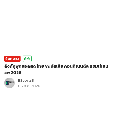
ติดกระแส
กีฬา
ลิงค์ดูฟุตซอลสด ไทย Vs รัสเซีย คอนติเนนตัล แชมเปียน
ชิพ 2026
BSports8
06 ส.ค. 2026