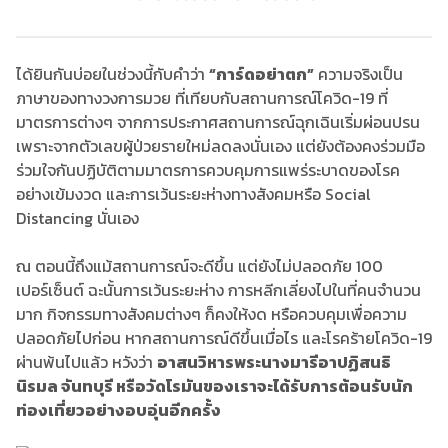
ได้ยินกันบ่อยในช่วงนี้กับคำว่า
“การ์ดอย่าตก”
ความจริงเป็น
ภาษาของทางวงการมวย ที่เทียบกับสถานการณ์โควิด-19 ที่
มาตรการต่างๆ จากการประกาศสถานการณ์ฉุกเฉินเริ่มผ่อนปรน
เพราะจากตัวเลขผู้ป่วยรายใหม่ลดลงนั่นเอง แต่ยังต้องคงร่วมมือ
ร่วมใจกันปฏิบัติตามมาตรการควบคุมการแพร่ระบาดของโรค
อย่างเข้มงวด และการเว้นระยะห่างทางสังคมหรือ Social
Distancing นั่นเอง
ณ ตอนนี้ถึงแม้สถานการณ์จะดีขึ้น แต่ยังไม่ปลอดภัย 100
เปอร์เซ็นต์ ฉะนั้นการเว้นระยะห่าง การหลีกเลี่ยงไปในที่คนจำนวน
มาก กิจกรรมทางสังคมต่างๆ ก็คงให้งด หรือควบคุมเพื่อความ
ปลอดภัยไปก่อน หากสถานการณ์ดีขึ้นเมื่อไร และโรคร้ายโควิด-19
ผ่านพ้นไปแล้ว หวังว่า
อาสนวิหารพระนางมารีอาปฏิสนธิ
นิรมล จันทบุรี หรือวัดโรมันของเราจะได้รับการต้อนรับนัก
ท่องเที่ยวอย่างอบอุ่นอีกครั้ง