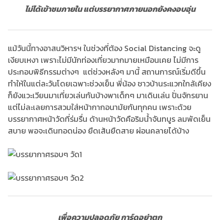
ไม่ได้เข้าชมภายใน แต่บรรยากาศภายนอกยังคงอบอุ่น
แม้วันนี้ทางอาสนวิหารฯ ในช่วงที่ต้อง Social Distancing จะดู
เงียบเหงา เพราะไม่มีนักท่องเที่ยวมากมายเหมือนเคย ไม่มีการ
ประกอบพิธีกรรมต่างๆ แต่ช่วงหลังๆ มานี้ สถานการณ์เริ่มดีขึ้น
ทำให้ในแต่ละวันโดยเฉพาะช่วงเย็น พี่น้อง ชาวบ้านระแวกใกล้เคียง
ก็ยังแวะเวียนมาเที่ยวเล่นกันบ้างพาเด็กๆ มาเดินเล่น ปั่นจักรยาน
แต่ไม่ละเลยการสวมใส่หน้ากากอนามัยกันทุกคน เพราะด้วย
บรรยากาศหน้าวัดที่ร่มรื่น ด้านหน้าวัดคือริมน้ำจันทบูร ลมพัดเย็น
สบาย พอจะเดินทอดน่อง ยืดเส้นยืดสาย ผ่อนคลายได้บ้าง
เพื่อความปลอดภัย การ์ดอย่าตก