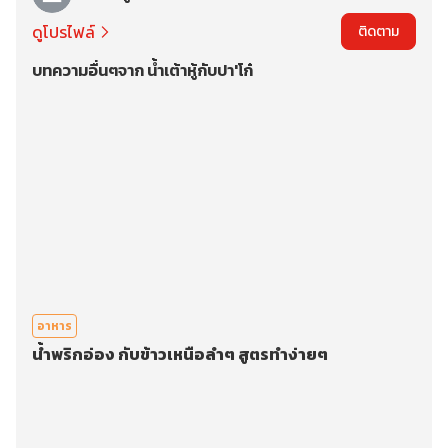
ดูโปรไฟล์
ติดตาม
บทความอื่นๆจาก น้ำเต้าหู้กับปา'โก๋
อาหาร
น้ำพริกอ่อง กับข้าวเหนือลำๆ สูตรทำง่ายๆ