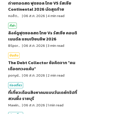
ถ่ายทอดสด ฟุตซอล ไทย VS รัสเซีย
Continental 2026 นัดสุดท้าย
หงส์ดรุณ
|
06 ส.ค. 2026
|
4
min read
กีฬา
ลิงค์ดูฟุตซอลสด ไทย Vs รัสเซีย คอนติ
เนนตัล แชมเปียนชิพ 2026
BSports8
|
06 ส.ค. 2026
|
3
min read
บันเทิง
The Debt Collector ข้อคิดจาก "คน
เดือดทวงแค้น"
ponydiary
|
06 ส.ค. 2026
|
2
min read
ท่องเที่ยว
ที่เที่ยวเดือนสิงหาคมแบบวันเดย์ทริปที่
สวนผึ้ง ราชบุรี
MawinMatravel
|
06 ส.ค. 2026
|
1
min read