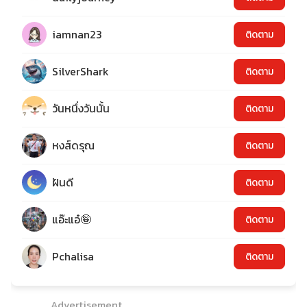
iamnan23
ติดตาม
SilverShark
ติดตาม
วันหนึ่งวันนั้น
ติดตาม
หงส์ดรุณ
ติดตาม
ฝันดี
ติดตาม
แอ๊ะแอ๋🤪
ติดตาม
Pchalisa
ติดตาม
Advertisement