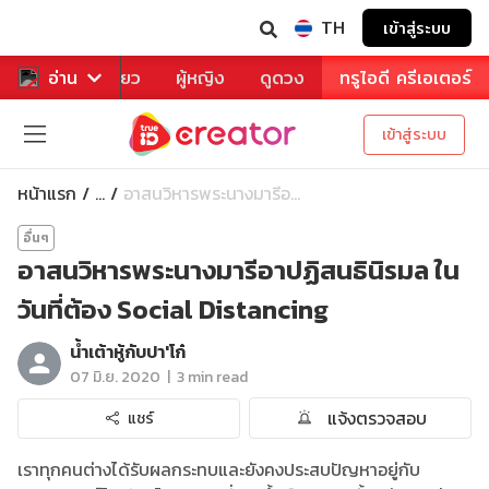
TH
เข้าสู่ระบบ
าหาร
อ่าน
ท่องเที่ยว
ผู้หญิง
ดูดวง
ทรูไอดี ครีเอเตอร์
เข้าสู่ระบบ
หน้าแรก
อาสนวิหารพระนางมารีอ...
...
อื่นๆ
อาสนวิหารพระนางมารีอาปฏิสนธินิรมล ใน
วันที่ต้อง Social Distancing
น้ำเต้าหู้กับปา'โก๋
|
07 มิ.ย. 2020
3 min read
แจ้งตรวจสอบ
แชร์
เราทุกคนต่างได้รับผลกระทบและยังคงประสบปัญหาอยู่กับ