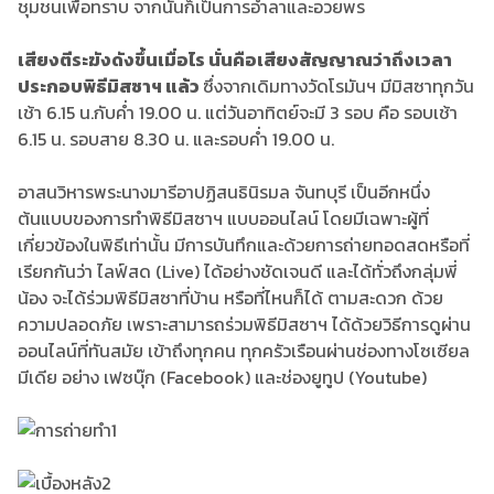
ชุมชนเพื่อทราบ จากนั้นก็เป็นการอำลาและอวยพร
เสียงตีระฆังดังขึ้นเมื่อไร นั่นคือเสียงสัญญาณว่าถึงเวลา
ประกอบพิธีมิสซาฯ แล้ว
ซึ่งจากเดิมทางวัดโรมันฯ มีมิสซาทุกวัน
เช้า 6.15 น.กับค่ำ 19.00 น. แต่วันอาทิตย์จะมี 3 รอบ คือ รอบเช้า
6.15 น. รอบสาย 8.30 น. และรอบค่ำ 19.00 น.
อาสนวิหารพระนางมารีอาปฏิสนธินิรมล จันทบุรี เป็นอีกหนึ่ง
ต้นแบบของการทำพิธีมิสซาฯ แบบออนไลน์ โดยมีเฉพาะผู้ที่
เกี่ยวข้องในพิธีเท่านั้น มีการบันทึกและด้วยการถ่ายทอดสดหรือที่
เรียกกันว่า ไลฟ์สด (Live) ได้อย่างชัดเจนดี และได้ทั่วถึงกลุ่มพี่
น้อง จะได้ร่วมพิธีมิสซาที่บ้าน หรือที่ไหนก็ได้ ตามสะดวก ด้วย
ความปลอดภัย เพราะสามารถร่วมพิธีมิสซาฯ ได้ด้วยวิธีการดูผ่าน
ออนไลน์ที่ทันสมัย เข้าถึงทุกคน ทุกครัวเรือนผ่านช่องทางโซเซียล
มีเดีย อย่าง เฟซบุ๊ก (Facebook) และช่องยูทูป (Youtube)