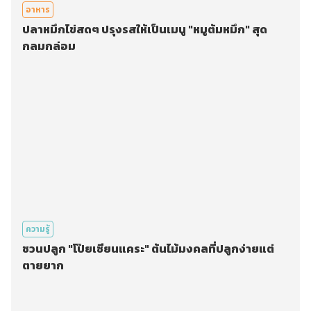
อาหาร
ปลาหมึกไข่สดๆ ปรุงรสให้เป็นเมนู "หมูต้มหมึก" สุด
กลมกล่อม
ความรู้
ชวนปลูก "โป๊ยเซียนแคระ" ต้นไม้มงคลที่ปลูกง่ายแต่
ตายยาก