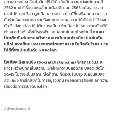
สถานการณ์โรคร้ายโควิด-19 ที่เกิดขึ้นยืดยาวมาตั้งแต่ปลายปี
2562 และได้เริ่มรุนแรงขึ้นในเดือนมีนาคม 2563 แม้จะล่วงเลย
ผ่านไปหลายเดือน ดูเหมือนสถานการณ์จะดีขึ้นจริงจากความร่วม
มือร่วมใจของทุกคน รวมถึงในทุกๆ ภาคส่วน แต่ก็ยังไม่น่าไว้วางใจ
นัก จึงยังคงต้องปฏิบัติตามระเบียบ ร่วมป้องกันโรคระบาดด้วยวิธี
ต่างๆ อย่างดี เพื่อให้รอดพ้นและปลอดภัยจากโรคร้ายนี้
จนคน
ไทยติดอันดับสวมหน้ากากอนามัยและล้างมือ เป็นอันดับ
หนึ่งในอาเซียน และ ประเทศไทยสามารถรับมือกับโรคระบาด
ได้ดีที่สุดเป็นอันดับ 6 ของโลก
โซเซียล ดิสเทนซิ่ง (Social Distancing)
ก็คือการเว้นระยะ
ห่างระหว่างบุคคลในสังคม เพื่อให้มีความปลอดภัย ปลอดเชื้อโค
วิด-19 ไม่ว่าจะเป็นสถานที่ใดก็ตาม ก็ต้องปรับปรุง เปลี่ยนแปลง
ลด เลี่ยง การใกล้ชิดในการอยู่ร่วมกัน เพื่อลดการสัมผัส ลดความ
เสี่ยงต่อการระบาดของโรค
Advertisement