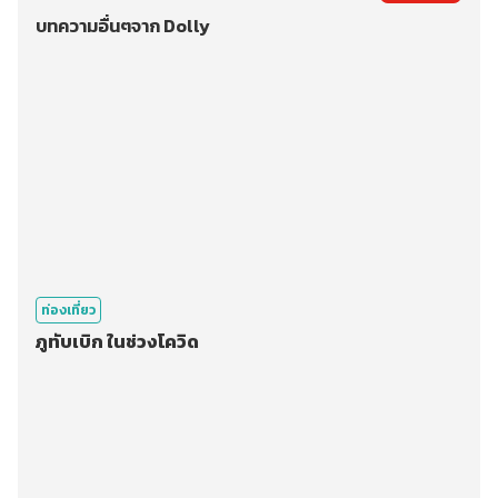
บทความอื่นๆจาก Dolly
ท่องเที่ยว
ภูทับเบิก ในช่วงโควิด