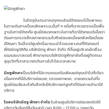
ในปัจจุบันประชาชนทุกคนล้วนใช้รถยนต์เป็นพาหนะ
ในการเดินทางเป็นหลักเพราะฉะนั้นที่ ๆ หนึ่งที่เราควรทราบเป็นพื้น
ฐานในการใช้รถคือ ศูนย์ซ่อมรถเพราะในการที่เราใช้รถยนต์เมื่อเรา
ต้องการตรวจเช็กสภาพรถรวมไปถึงซ่อมรถเมื่อรถพังหรือเมื่อรถ
มีปัญหา วันนี้เรามีศูนย์หนึ่งมาแนะนำโดยเฉพาะคนที่ใช้รถยนต์
ยี่ห้อมิตซูบิชิคือ บริษัทมิตซู พัทยา จำกัด ที่ตั้งอยู่บริเวณใกล้โรง
แรมแอมบาสเดอร์ พัทยาแถมบริษัทมิตซูพัทยายังตั้งอยู่ติดถนน
สุขุมวิทที่เราสามารถเดินทางไปได้สะดวกสบาย
มิตซูพัทยา
เป็นบริษัทที่มีความครบครันเพียงแค่คุณเข้าไปที่เดียว
เนื่องจากที่นี่มีบริการซ่อมรถ, ตรวจสภาพรถ, ขายรถรวมไปทั้ง
ศูนย์ซ่อมสีและตัวถังสำหรับให้บริการแก่ลูกค้าที่ต้องการเข้ามาใช้
บริการ
โดยบริษัทมิตซู พัทยา จำกัด
ในส่วนศูนย์บริการซ่อมรถเปิดให้
บริการวันจันทร์ถึงวันเสาร์ เวลา 8:00 – 17:00 น. (หยุดวัน