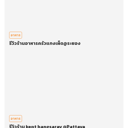
อาหาร
รีวิวร้านอาหารครัวแกงเผ็ด@ระยอง
อาหาร
รีวิวร้าน kept bangsaray @Pattaya