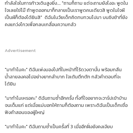
กำลังใจในการก้าวเดินสูงยิ่ง.... "ถามก็ถาม แต่จะถามยังไงอะ พูดใน
ใจเลยใช่ไม๊ ถ้าพูดออกมาก็กลายเป็นเราพูดคนเดียวสิ พูดในใจผี
เป็นผีก็ต้องได้ยินสิ" ดิฉันในวัยเด็กคิดทบทวนไปมา บนชิงช้าที่ยัง
คงแกว่งไกวเพื่อกลบเกลื่อนความกลัว
Advertisement
"มาทำไมคะ" ดิฉันเพ่งมองไปที่ใบหน้าที่ไร้ดวงตานั้น พร้อมกลืน
น้ำลายลงคอไปอย่างยากลำบาก ใจเต้นตึกตัก กลัวคำตอบที่จะ
ได้ยิน
"มาทำไมเหรอคะ" ดิฉันถามซ้ำอีกครั้ง ทั้งที่ใจอยากจะวาร์ปเข้าบ้าน
จนเต็มแก่ แต่เมื่อแม่บอกให้ถามก็ต้องถาม เพราะดิฉันเป็นเด็กเชื่อ
ฟังคำสอนของผู้ใหญ่
"มาทำไมคะ" ดิฉันถามซ้ำเป็นครั้งที่ 3 เมื่ออีกฝั่งยังคงเงียบ