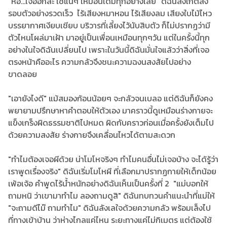
"หือ...เจออีกละ ใช่แน่ๆ เหมือนเดิมทุกอย่างเลย" ดิฉันสังเกตสิ่ง
รอบตัวอย่างรวดเร็ว ไร้เสียงหมาหอน ไร้เสียงลม เสียงใบไม้ไหว
บรรยากาศเงียบเชียบ บริวารที่เลี้ยงไว้นับสิบตัว ก็ไม่ปรากฏว่ามี
ตัวไหนโผล่มาเฝ้า มาอยู่เป็นเพื่อนเหมือนทุกๆวัน แต่ในครั้งนี้ทุก
อย่างในใจดิฉันเปลี่ยนไป เพราะในวันนี้ดิฉันมั่นใจแล้วว่าสิ่งที่เจอ
ตรงหน้าคืออะไร ความกลัวจึงชนะความฉงนสงสัยไปอย่าง
ขาดลอย
"เอายังไงดี" แม้สมองก้อนน้อยๆ จะกลัวจนเบลอ แต่ดิฉันก็ยังคง
พยายามปรึกษาหาคำตอบให้ตัวเอง มาคราวนี้ดูเหมือนร่างกายจะ
แข็งเกร็งผิดธรรมชาติไปหมด ผิดกับคราวก่อนเมื่อครั้งยังเต็มไป
ด้วยความสงสัย ร่างกายจึงเคลื่อนไหวได้ตามสะดวก
"ทำไมต้องเจอผีด้วย น่าโมโหจริงๆ ทำไมคนอื่นไม่เจอบ้าง จะได้รู้ว่า
เราพูดเรื่องจริง" ดิฉันเริ่มโมโหผี ที่เลือกมาปรากฏกายให้เด็กน้อย
เพ้อเจ้อ คำพูดไร้น้ำหนักอย่างดิฉันเห็นเป็นครั้งที่ 2 "แม่บอกให้
ถามหนิ ว่าเขามาทำไม ลองถามดูสิ" ดิฉันทบทวนคำแนะนำที่แม่ให้
"จะถามดีไม๊ ถามทำไม" ดิฉันลังเลใจด้วยความกลัว พร้อมเล็งไป
ที่ทางเข้าบ้าน ว่าห่างไกลแค่ไหน ระยะทางแค่ไม่กิเมตร แต่ต้องใช้