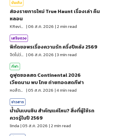
บันเทิง
ส่องรายการใหม่ True Haunt เรื่องเล่า คืน
หลอน
KReview
|
06 ส.ค. 2026
|
2
min read
เสริมดวง
พิกัดขอพรเรื่องความรัก ครึ่งปีหลัง 2569
จิตไม่ว่าง
|
06 ส.ค. 2026
|
3
min read
กีฬา
ดูฟุตซอลสด Continental 2026
เวียดนาม พบ ไทย ถ่ายทอดสดกีฬา
หงส์ดรุณ
|
05 ส.ค. 2026
|
4
min read
ข่าวสาร
น้ำมันเบนซิน สำคัญแค่ไหน? สิ่งที่ผู้ใช้รถ
ควรรู้ในปี 2569
linda
|
05 ส.ค. 2026
|
2
min read