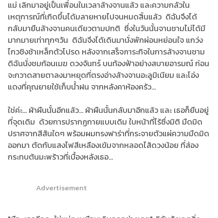
แม่ เลิกมาอยู่เป็นเพื่อนในเวลาล้างจานแล้ว และความกลัวใน
เหตุการณ์ที่เกิดขึ้นได้มลายหายไปจนหมดสิ้นแล้ว ดิฉันจึงได้
กลับมายืนล้างจานคนเดียวตามปกติ ซึ่งในวันนั้นจานชามไม่ได้มี
มากมายเท่าทุกๆวัน ดิฉันจึงได้เดินมานั่งพักผ่อนหย่อนใจ แกว่ง
ไกวชิงช้าเหล็กตัวโปรด หลังจากเสร็จภาระกิจในการล้างจานชาม
ดิฉันนั่งชมก้อนเมฆ ดวงจันทร์ บนท้องฟ้าอย่างสบายอารมณ์ ก่อน
จะกวาดสายตาลงมาหยุดที่ตรงอ่างล้างจานอะลูมิเนียม และโอ่ง
แดงที่คุณยายใช้เก็บน้ำฝน จากหลังคาห้องครัว...
ใช่ค่ะ... ผ้าผืนนั้นอีกแล้ว... ผ้าผืนนั้นกลับมาอีกแล้ว และ เธอก็ยืนอยู่
ที่จุดเดิม ด้วยการปรากฏกายแบบเดิม ใบหน้าที่ไร้ซึ่งมิติ มืดมิด
ปราศจากสีสันใดๆ พร้อมผมทรงฟาร่าที่กระจายตัวแผ่ความมืดมิด
ออกมา ตัดกับแสงไฟสีเหลืองเข้มจากหลอดไส้ดวงน้อย ที่ส่อง
กระทบต้นมะพร้าวที่เบื้องหลังเธอ...
Advertisement