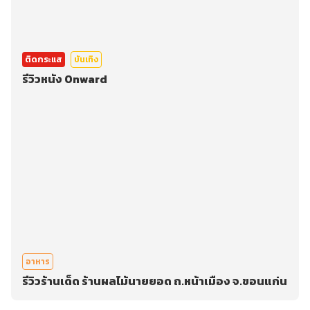
ติดกระแส
บันเทิง
รีวิวหนัง Onward
อาหาร
รีวิวร้านเด็ด ร้านผลไม้นายยอด ถ.หน้าเมือง จ.ขอนแก่น