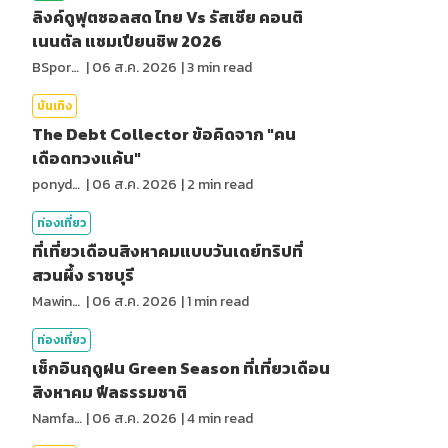
ลิงค์ดูฟุตซอลสด ไทย Vs รัสเซีย คอนติ
เนนตัล แชมเปียนชิพ 2026
BSports8
|
06 ส.ค. 2026
|
3
min read
บันเทิง
The Debt Collector ข้อคิดจาก "คน
เดือดทวงแค้น"
ponydiary
|
06 ส.ค. 2026
|
2
min read
ท่องเที่ยว
ที่เที่ยวเดือนสิงหาคมแบบวันเดย์ทริปที่
สวนผึ้ง ราชบุรี
MawinMatravel
|
06 ส.ค. 2026
|
1
min read
ท่องเที่ยว
เช็กอินฤดูฝน Green Season ที่เที่ยวเดือน
สิงหาคม ฟีลธรรมชาติ
NamfahPhupha
|
06 ส.ค. 2026
|
4
min read