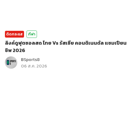
ติดกระแส
กีฬา
ลิงค์ดูฟุตซอลสด ไทย Vs รัสเซีย คอนติเนนตัล แชมเปียน
ชิพ 2026
BSports8
06 ส.ค. 2026