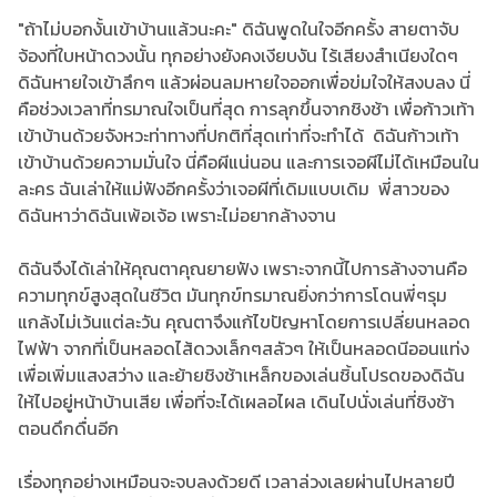
"ถ้าไม่บอกงั้นเข้าบ้านแล้วนะคะ" ดิฉันพูดในใจอีกครั้ง สายตาจับ
จ้องที่ใบหน้าดวงนั้น ทุกอย่างยังคงเงียบงัน ไร้เสียงสำเนียงใดๆ
ดิฉันหายใจเข้าลึกๆ แล้วผ่อนลมหายใจออกเพื่อข่มใจให้สงบลง นี่
คือช่วงเวลาที่ทรมาณใจเป็นที่สุด การลุกขึ้นจากชิงช้า เพื่อก้าวเท้า
เข้าบ้านด้วยจังหวะท่าทางที่ปกติที่สุดเท่าที่จะทำได้ ดิฉันก้าวเท้า
เข้าบ้านด้วยความมั่นใจ นี่คือผีแน่นอน และการเจอผีไม่ได้เหมือนใน
ละคร ฉันเล่าให้แม่ฟังอีกครั้งว่าเจอผีที่เดิมแบบเดิม พี่สาวของ
ดิฉันหาว่าดิฉันเพ้อเจ้อ เพราะไม่อยากล้างจาน
ดิฉันจึงได้เล่าให้คุณตาคุณยายฟัง เพราะจากนี้ไปการล้างจานคือ
ความทุกข์สูงสุดในชีวิต มันทุกข์ทรมาณยิ่งกว่าการโดนพี่ๆรุม
แกล้งไม่เว้นแต่ละวัน คุณตาจึงแก้ไขปัญหาโดยการเปลี่ยนหลอด
ไฟฟ้า จากที่เป็นหลอดไส้ดวงเล็กๆสลัวๆ ให้เป็นหลอดนีออนแท่ง
เพื่อเพิ่มแสงสว่าง และย้ายชิงช้าเหล็กของเล่นชิ้นโปรดของดิฉัน
ให้ไปอยู่หน้าบ้านเสีย เพื่อที่จะได้เผลอไผล เดินไปนั่งเล่นที่ชิงช้า
ตอนดึกดื่นอีก
เรื่องทุกอย่างเหมือนจะจบลงด้วยดี เวลาล่วงเลยผ่านไปหลายปี