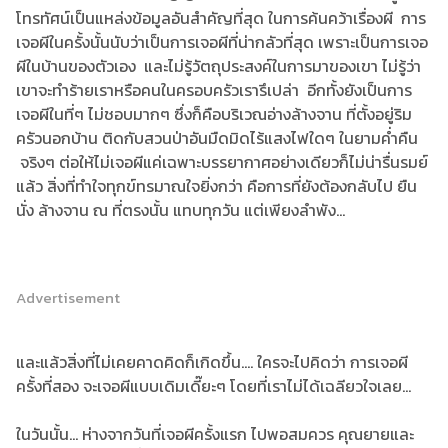
โทรทัศน์เป็นแหล่งข้อมูลอันสำคัญที่สุด ในการค้นคว้าเรื่องผี การ
เจอผีในครั้งนั้นนับว่าเป็นการเจอผีที่น่ากลัวที่สุด เพราะเป็นการเจอ
ผีในบ้านของตัวเอง และไม่รู้วัตถุประสงค์ในการมาของเขา ไม่รู้ว่า
เขาจะทำร้ายเราหรือคนในครอบครัวเรารึเปล่า อีกทั้งยังเป็นการ
เจอผีในที่ๆ ไม่ชอบมากๆ ซึ่งก็คือบริเวณอ่างล้างจาน ที่ตั้งอยู่ริม
ครัวนอกบ้าน ติดกับสวนป่าอันมืดมิดไร้แสงไฟใดๆ ในยามค่ำคืน
จริงๆ ต่อให้ไม่เจอผีแค่เฉพาะบรรยากาศอย่างเดียวก็ไม่น่ารื่นรมย์
แล้ว สิ่งที่ทำใจทุกข์ทรมาณใจยิ่งกว่า คือการที่ยังต้องกลับไป ยืน
นั่ง ล้างจาน ณ ที่ตรงนั้น แทบทุกวัน แต่เพียงลำพัง...
Advertisement
และแล้วสิ่งที่ไม่เคยคาดคิดก็เกิดขึ้น.... ใครจะไปคิดว่า การเจอผี
ครั้งที่สอง จะเจอผีแบบเดิมเดี๊ยะๆ โดยที่เราไม่ได้เฉลียวใจเลย...
ในวันนั้น... ห่างจากวันที่เจอผีครั้งแรก ไปพอสมควร คุณยายและ