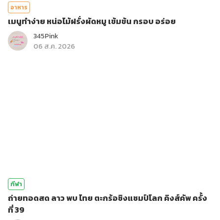
อาหาร
เมนูทำง่าย หน่อไม้ฝรั่งผัดหมู เข้มข้น กรอบ อร่อย
345Pink
06 ส.ค. 2026
กีฬา
ถ่ายทอดสด ลาว พบ ไทย ตะกร้อชิงแชมป์โลก คิงส์คัพ ครั้ง
ที่ 39