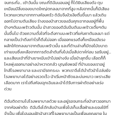
จนกระทั่ง... เช้าวันนั้น ขณะที่ดิฉันนอนอยู่ ก็ได้ยินเสียงดัง ตุบ
เหมือนมีสิ่งของขนาดใหญ่ตกลงมาจากที่สูง หลังจากนั้นก็มีเสียง
โหวกแหวกมาจากทางห้องครัว ดิฉันจึงงัวเงียตื่นขึ้นมา แล้วเดิน
ออกไปตามต้นเสียง ร่างของน้าสาวของฉันคุกเขากองอยู่ที่พื้น
ข้างๆต้นมะพร้าวต้นนั้น น้าสาวของดิฉันปีนต้นมะพร้าวเตี้ยๆต้น
นั้นขึ้นไป ด้วยความตั้งใจที่จะดึงกาบมะพร้าวที่แห้งคาต้นลงมา แต่
กลายเป็นว่าดึงเท่าไรก็ดึงไม่ออก เมื่อออกแรงดึงก็เหมือนมีแรง
ผลักให้ตกลงมาจากต้นมะพร้าวนั้น และที่ด้านล่างก็มีตอไม้ขนาด
เท่าแขนซึ่งเหลือจากการตัดลำต้นทิ้งไปเมื่อสัปดาห์ก่อน รอรับอยู่...
และเสียบเข้าที่ข้างขาหนีบเข้าไปอย่างจัง เมื่อน้าลุกขึ้น เลือดก็ก็
ไหลพุ่งออกมาอย่างน่าหวาดกลัว บุญยังพอมี ที่บ้านของเราอยู่
ใกล้โรงพยาบาล และเรามีรถกระบะ พวกเราจึงได้นำตัวน้าไปส่งยัง
โรงพยาบาลได้อย่างรวดเร็ว น้าเริ่มหน้าซีดและบ่นหนาว เพราะเสีย
เลือดมาก เราไปถึงห้องฉุกเฉินและน้าได้รับการผ่าตัดอย่างเร่ง
ด่วน
ดิฉันติดตามไปโรงพยาบาลด้วย และอยู่รอจนกระทั่งน้าสาวออกมา
จากห้องผ่าตัด ดิฉันจึงได้กลับบ้านเพื่อไปเก็บเสื้อผ้าและของใช้ที่
จำเป็น เพื่อไปนอนเฝ้าน้าสาวที่โรงพยาบาลเป็นเพื่อนคุณยาย ใน