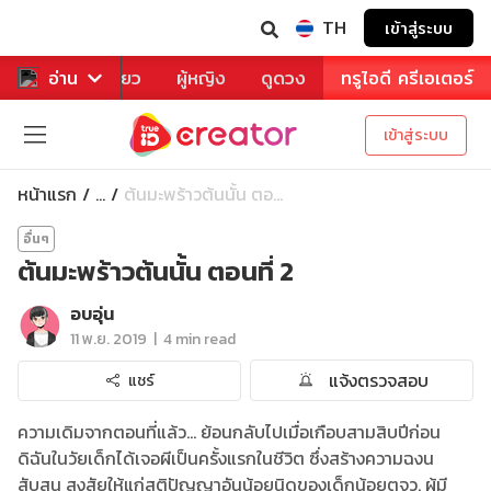
TH
เข้าสู่ระบบ
าหาร
อ่าน
ท่องเที่ยว
ผู้หญิง
ดูดวง
ทรูไอดี ครีเอเตอร์
เข้าสู่ระบบ
หน้าแรก
ต้นมะพร้าวต้นนั้น ตอ...
...
อื่นๆ
ต้นมะพร้าวต้นนั้น ตอนที่ 2
อบอุ่น
|
11 พ.ย. 2019
4 min read
แจ้งตรวจสอบ
แชร์
ความเดิมจากตอนที่แล้ว... ย้อนกลับไปเมื่อเกือบสามสิบปีก่อน
ดิฉันในวัยเด็กได้เจอผีเป็นครั้งแรกในชีวิต ซึ่งสร้างความฉงน
สับสน สงสัยให้แก่สติปัญญาอันน้อยนิดของเด็กน้อยตจว. ผู้มี