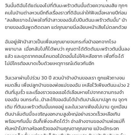
วันนั้นดิฉันได้แต่มองไปที่ต้นมะพร้าวต้นนั้นด้วยความสงสัย ทุกๆ
คนในบ้านต่างหวนนึกถึงเรื่องราวที่ดิฉันเล่าให้ฟังเมื่อหลายปีก่อน
"สงสัยเขาจะไม่พอใจที่น้าสาวของฉันไปปีนต้นมะพร้าวต้นนั้น" น้า
ชายของฉันพูดติดตลก แต่คุณยายนิ่งเงียบหน้าเสียไม่ตลกด้วย
ฉันอยู่เฝ้าน้าสาวเป็นเพื่อนคุณยายจนกระทั่งน้าออกจากโรง
พยาบาล เมื่อกลับไปก็ได้พบว่า คุณตาได้ตัดต้นมะพร้าวต้นนั้นลง
แล้ว และขุดรากถอนโคนตอไม้ตอนั้นไม่ให้เหลือซาก เพื่อที่จะได้
ไม่มีใครต้องบาดเจ็บด้วยเหตุการณ์เดียวกันอีก
วันเวลาผ่านไปร่วม 30 ปี สวนป่าข้างบ้านของเรา ถูกแผ้วถางจน
หมดสิ้น เพื่อปลูกบ้านของพ่อแม่ของฉัน เหลือไว้เพียงต้นมะม่วง 2
ต้นที่มุมรั้ว และเรื่องราวของเธอได้เลือนหายไปจากความทรงจำ
ของฉัน จนกระทั่ง...น้าสะใภ้ของฉันได้นำต้นปาล์มมาปลูก ณ จุดๆ
เดิม ที่ต้นมะพร้าวต้นนั้นเคยอยู่ และในเวลาเพียงไม่นาน ดูเหมือน
ต้นปาล์มต้นนี้จะเจริญงอกงามสูงใหญ่อย่างรวดเร็วเหลือเกิน
พร้อมๆกันนั้น ฉันก็เพิ่งจะคิดได้ว่า อ่างล้างจานของบ้านพ่อแม่ก็
หันหน้าไปทางห้องครัวของบ้านคุณตาคุณยาย แม้จะมีกระจก