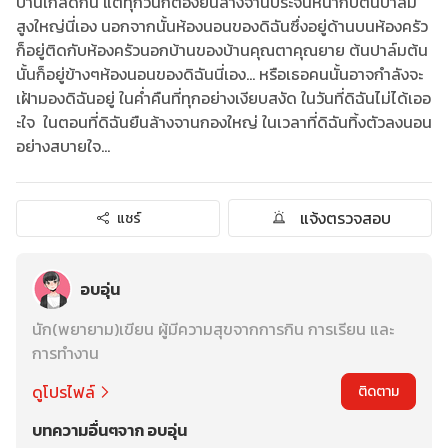
บานเกล็ดกั้น แต่ทุกวันก็ต้องยืนล้างจานประจันหน้ากับต้นปาล์ม
สูงใหญ่นี่เอง นอกจากนั้นห้องนอนของดิฉันซึ่งอยู่ด้านบนห้องครัว
ก็อยู่ติดกับห้องครัวนอกบ้านของบ้านคุณตาคุณยาย ต้นปาล์มต้น
นั้นก็อยู่ข้างๆห้องนอนของดิฉันนี่เอง... หรือเธอคนนั้นอาจกำลังจะ
เฝ้ามองดิฉันอยู่ ในค่ำคืนที่ทุกอย่างเงียบสงัด ในวันที่ดิฉันไม่ได้เออ
ะใจ ในตอนที่ดิฉันยืนล้างจานกองใหญ่ ในเวลาที่ดิฉันทิ้งตัวลงนอน
อย่างสบายใจ...
แจ้งตรวจสอบ
แชร์
อบอุ่น
นัก(พยายาม)เขียน ผู้มีความสุขจากการกิน การเรียน และ
การทำงาน
ดูโปรไฟล์
ติดตาม
บทความอื่นๆจาก อบอุ่น