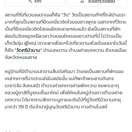
แจ้งตรวจสอบ
แชร์
สถานที่ที่เที่ยวของเราเองก็คือ "วัด" วัดเป็นสถานที่ๆที่ใกล้บ้านเรา
มากที่สุดเป็นสถานที่ยึดเหนี่ยวจิตใจของชาวพุทธ นอกจากที่วัดจะ
เป็นที่ยึดเหนี่ยวจิตใจของใครหลายๆคนแล้ว ยังเป็นสถานที่พัก
ผ่อนในวัดหยุดหรือเวลาว่างของใครของชาวบ้านที่นี่ ไม่ว่าจะเป็น
เด็กวัยรุ่น ผู้ใหญ่ เราจะพาเพื่อนๆไปเที่ยวตามสไลต์ของเราในวันนี้
ก็คือ "
วัดศรีบัวบาน
" บ้านบกหวาน ตำบลค่ายบกหวาน อำเภอเมือง
จังหวัดหนองคาย
หมู่บ้านที่มีตำนานเล่าขานสืบต่อกันมา ว่าเคยเป็นสถานที่พักของ
เหล่าทหารที่มาปราบฮ่อในสมัยนั้น แม่ทัพเจ้าพระยาบดินทร
เดชา(สิง สิงหเสนี) ตำนานค่ายทหารค่ายผักหวาน ชมพระธาตุ
หลวงปู่ชาลีที่บูรณะขึ้นมาใหม่ เพื่อให้คนในหมู่บ้านชาวตำบลค่าย
บกหวาน ได้มากราบสักการะบูชาและต้นไม้ที่คู่วัดศรีบัวบานอายุ
มากว่า 191 ปี ต้นจำปาคู่บุญวัดศรีบัวบาน ทางด้านโบสถ์