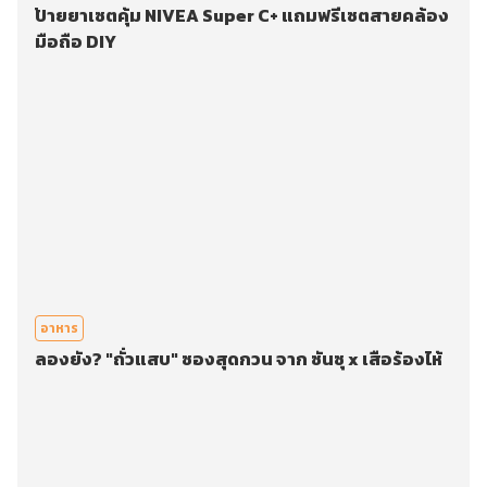
ป้ายยาเซตคุ้ม NIVEA Super C+ แถมฟรีเซตสายคล้อง
มือถือ DIY
อาหาร
ลองยัง? "ถั่วแสบ" ซองสุดกวน จาก ซันซุ x เสือร้องไห้