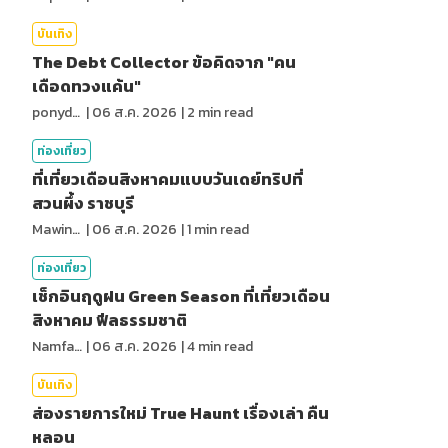
บันเทิง
The Debt Collector ข้อคิดจาก "คน
เดือดทวงแค้น"
ponydiary
|
06 ส.ค. 2026
|
2
min read
ท่องเที่ยว
ที่เที่ยวเดือนสิงหาคมแบบวันเดย์ทริปที่
สวนผึ้ง ราชบุรี
MawinMatravel
|
06 ส.ค. 2026
|
1
min read
ท่องเที่ยว
เช็กอินฤดูฝน Green Season ที่เที่ยวเดือน
สิงหาคม ฟีลธรรมชาติ
NamfahPhupha
|
06 ส.ค. 2026
|
4
min read
บันเทิง
ส่องรายการใหม่ True Haunt เรื่องเล่า คืน
หลอน