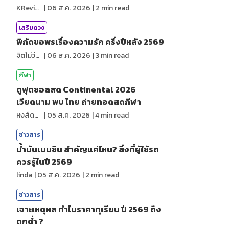
KReview
|
06 ส.ค. 2026
|
2
min read
เสริมดวง
พิกัดขอพรเรื่องความรัก ครึ่งปีหลัง 2569
จิตไม่ว่าง
|
06 ส.ค. 2026
|
3
min read
กีฬา
ดูฟุตซอลสด Continental 2026
เวียดนาม พบ ไทย ถ่ายทอดสดกีฬา
หงส์ดรุณ
|
05 ส.ค. 2026
|
4
min read
ข่าวสาร
น้ำมันเบนซิน สำคัญแค่ไหน? สิ่งที่ผู้ใช้รถ
ควรรู้ในปี 2569
linda
|
05 ส.ค. 2026
|
2
min read
ข่าวสาร
เจาะเหตุผล ทำไมราคาทุเรียน ปี 2569 ถึง
ตกต่ำ ?