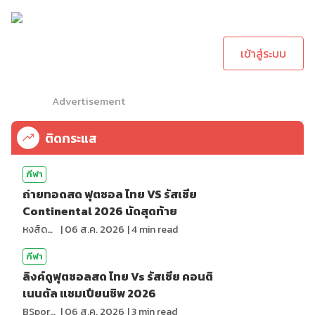
กรุณาเข้าสู่ระบบเพื่อ
ทำการคอมเม้นต์
เข้าสู่ระบบ
Advertisement
ติดกระแส
กีฬา
ถ่ายทอดสด ฟุตซอล ไทย VS รัสเซีย
Continental 2026 นัดสุดท้าย
หงส์ดรุณ
|
06 ส.ค. 2026
|
4
min read
กีฬา
ลิงค์ดูฟุตซอลสด ไทย Vs รัสเซีย คอนติ
เนนตัล แชมเปียนชิพ 2026
BSports8
|
06 ส.ค. 2026
|
3
min read