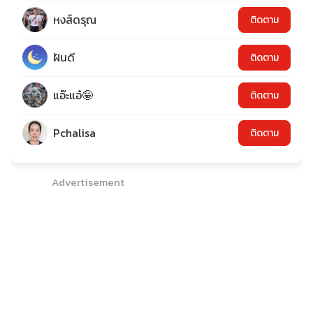
หงส์ดรุณ
ติดตาม
ฝันดี
ติดตาม
แอ๊ะแอ๋🤪
ติดตาม
Pchalisa
ติดตาม
Advertisement