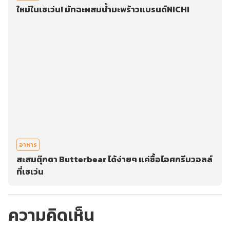
ใหม่ในเซเว่น! มัทฉะผสมน้ำมะพร้าวแบรนด์NICHI
อาหาร
สะสมตุ๊กตา Butterbear ได้ง่ายๆ แค่ซื้อไอศกรีมวอลล์
ที่เซเว่น
ความคิดเห็น