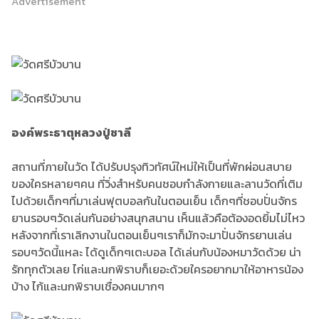
Advertisement
องค์พระธาตุหลวงปู่ชาลี
สถานที่ภายในวัด ได้ปรับปรุงทิวทัศน์ใหม่ให้เป็นที่พักผ่อนสบาย
ของใครหลายๆคน ที่วิ่งสำหรับคนชอบกำลังกายและลานวัดที่เติม
ไปด้วยเด็กๆที่มาเล่นฟุตบอลกันในตอนเย็น เด็กๆที่ชอบปั่นจักร
ยานรอบๆวัดเล่นกันอย่างสนุกสนาน เห็นแล้วคือต้องอดยิ้มไม่ไหว
หลังจากที่เราเลิกงานในตอนเย็นๆเราก็มักจะมาปั่นจักรยานเล่น
รอบๆวัดนี้แหละ ได้ดูเด็กๆเตะบอล ได้เล่นกับน้องหมาวัดด้วย น่า
รักทุกตัวเลย ไก่และนกพิราบก็เยอะด้วยใครอยากมาให้อาหารน้อง
บ้าง ไก้และนกพิราบเชื่องคนมากๆ