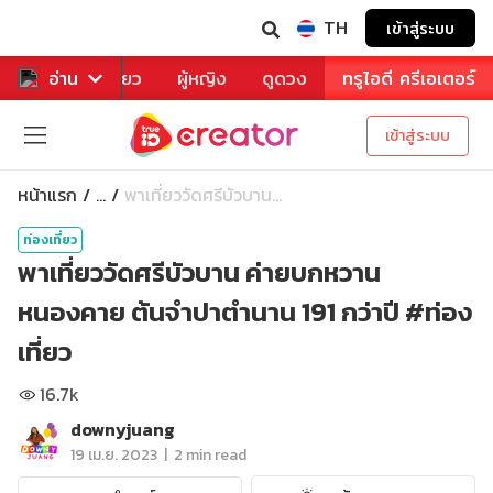
TH
เข้าสู่ระบบ
าหาร
อ่าน
ท่องเที่ยว
ผู้หญิง
ดูดวง
ทรูไอดี ครีเอเตอร์
เข้าสู่ระบบ
หน้าแรก
พาเที่ยววัดศรีบัวบาน...
...
ท่องเที่ยว
พาเที่ยววัดศรีบัวบาน ค่ายบกหวาน
หนองคาย ต้นจำปาตำนาน 191 กว่าปี #ท่อง
เที่ยว
16.7k
downyjuang
|
19 เม.ย. 2023
2 min read