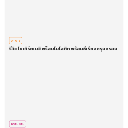
อาหาร
รีวิว โยเกิร์ตเมจิ พร็อบไบโอติก พร้อมซีเรียลกรุบกรอบ
ความงาม