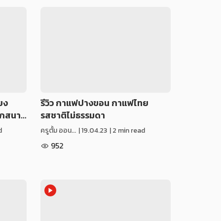
ียง
รีวิว กาแฟปางขอน กาแฟไทย
จากสนา…
รสชาติไม่ธรรมดา
d
ครูตั้ม ออน...
|
19.04.23
| 2 min read
952