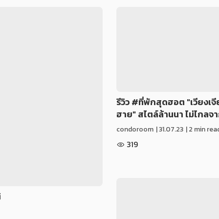
รีวิว #ที่พักสุดฮอต "เวียงเจ
ฮาย" สไตล์ล้านนา ไม่ไกล
ืืcondoroom
|
31.07.23
| 2 min rea
319
i