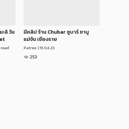
ะลิ วัน
มีคลิป ร้าน Chubar ชูบาร์ ชาบู
het
แม่จัน เชียงราย
n read
Patree
|
19.04.23
253