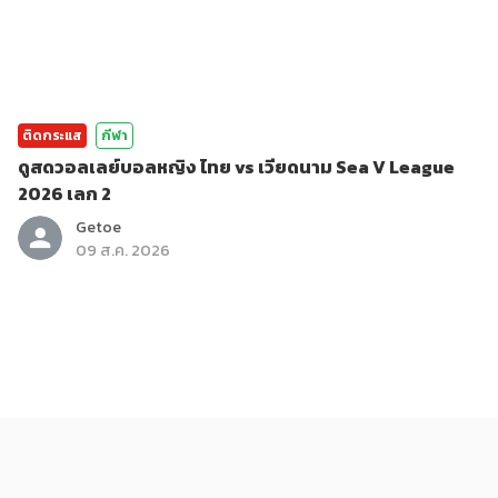
ติดกระแส
กีฬา
ดูสดวอลเลย์บอลหญิง ไทย vs เวียดนาม Sea V League
2026 เลก 2
Getoe
09 ส.ค. 2026