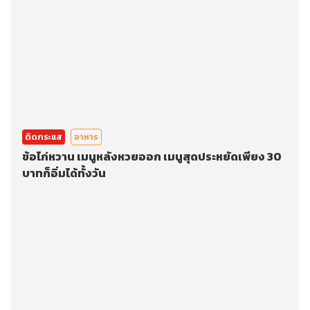
ติดกระแส
อาหาร
ข้อไก่หวาน เมนูหลังหวยออก เมนูสุดประหยัดเพียง 30
บาทก็อิ่มได้ทั้งวัน