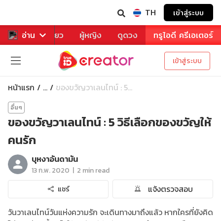
TH
เข้าสู่ระบบ
าหาร
อ่าน
ท่องเที่ยว
ผู้หญิง
ดูดวง
ทรูไอดี ครีเอเตอร์
เข้าสู่ระบบ
หน้าแรก
ของขวัญวาเลนไทน์ : 5...
...
อื่นๆ
ของขวัญวาเลนไทน์ : 5 วิธีเลือกของขวัญให้
คนรัก
บุหงาอันดามัน
|
13 ก.พ. 2020
2 min read
แจ้งตรวจสอบ
แชร์
วันวาเลนไทน์วันแห่งความรัก จะเดินทางมาถึงแล้ว หากใครที่ยังคิด