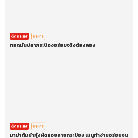
ติดกระแส
อาหาร
ทอดมันปลากระป๋องอร่อยจริงต้องลอง
ติดกระแส
อาหาร
มาม่าต้มยำกุ้งผัดหอยลายกระป๋อง เมนูทำง่ายอร่อยจน