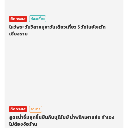
ติดกระแส
ท่องเที่ยว
ไหว้พระ วันวิสาขบูชาวันเดียวเที่ยว 5 วัดในจังหวัด
เชียงราย
ติดกระแส
อาหาร
สูตรน้ำจิ้มลูกชิ้นยืนกินบุรีรัมย์ น้ำพริกเผาแซ่บ ทำเอง
ไม่ต้องง้อร้าน