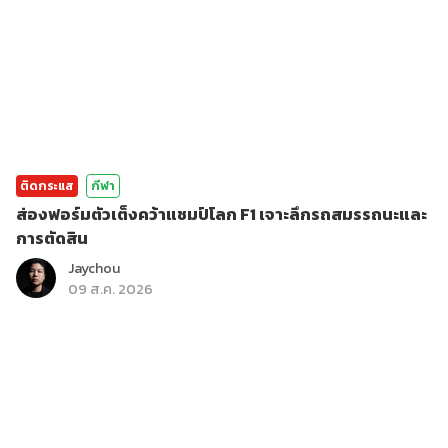
ติดกระแส
กีฬา
ส่องฟอร์มตัวเต็งคว้าแชมป์โลก F1 เจาะลึกรถสมรรถนะและ
การตัดสิน
Jaychou
09 ส.ค. 2026