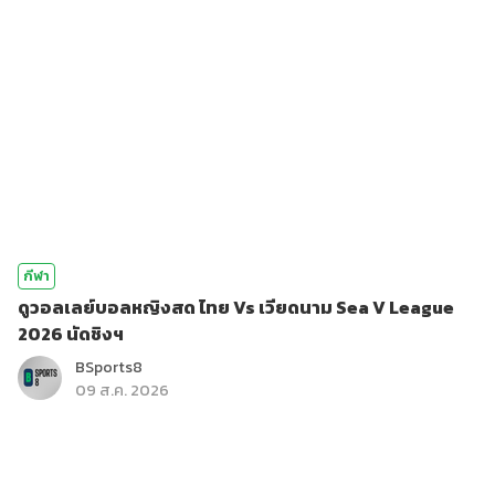
กีฬา
ดูวอลเลย์บอลหญิงสด ไทย Vs เวียดนาม Sea V League
2026 นัดชิงฯ
BSports8
09 ส.ค. 2026