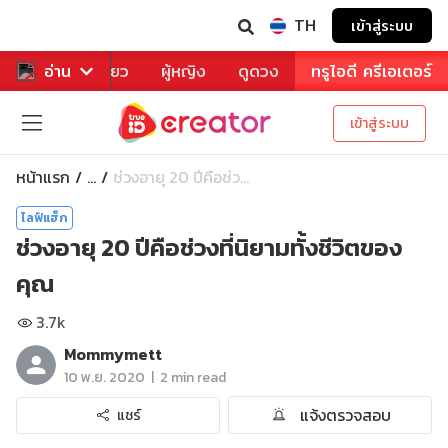
TH
เข้าสู่ระบบ
าหาร
อ่าน
ท่องเที่ยว
ผู้หญิง
ดูดวง
ทรูไอดี ครีเอเตอร์
เข้าสู่ระบบ
หน้าแรก
ช่วงอายุ 20 ปีคือช่ว...
...
ไลฟ์แฮ็ก
ช่วงอายุ 20 ปีคือช่วงที่นิยามทั้งชีวิตของ
คุณ
3.7k
Mommymett
|
10 พ.ย. 2020
2 min read
แจ้งตรวจสอบ
แชร์