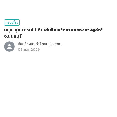
ท่องเที่ยว
หนุ่ม-สุทน ชวนไปเดินเล่นชิล ๆ "ตลาดคลองบางคูลัด"
จ.นนทบุรี
เก็บเรื่องมาเล่า โดยหนุ่ม-สุทน
08 ส.ค. 2026