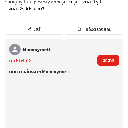
ขอบคุณรูปจาก pixabay.com
รูปปก
รูปประกอบ1
รูป
ประกอบ2
รูปประกอบ3
แจ้งตรวจสอบ
แชร์
Mommymett
ดูโปรไฟล์
ติดตาม
บทความอื่นๆจาก Mommymett