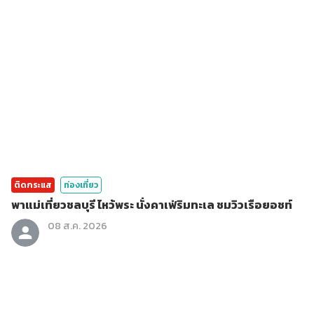
ติดกระแส
ท่องเที่ยว
พาแม่เที่ยวชลบุรี ไหว้พระ นั่งคาเฟ่ริมทะเล ชมวิวเรือยอชท์
08 ส.ค. 2026