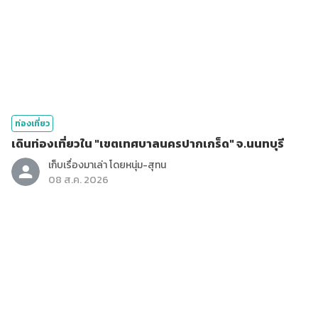
ท่องเที่ยว
เดินท่องเที่ยวใน "เขตเทศบาลนครปากเกร็ด" จ.นนทบุรี
เก็บเรื่องมาเล่า โดยหนุ่ม-สุทน
08 ส.ค. 2026