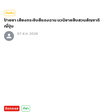
บันเทิง
ป้ายยา เสียงกระซิบสีแดงฉาน นวนิยายสืบสวนสัญชาติ
ญี่ปุ่น
07 ส.ค. 2026
ติดกระแส
กีฬา