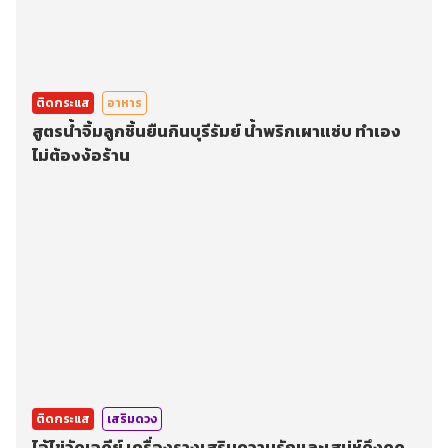
ติดกระแส
อาหาร
สูตรน้ำจิ้มลูกชิ้นยืนกินบุรีรัมย์ น้ำพริกเผาแซ่บ ทำเอง
ไม่ต้องง้อร้าน
ติดกระแส
เสริมดวง
ไอ้ไข่วัดเจดีย์ เครื่องรางเสริมความรักและเสน่ห์ดึงดูด