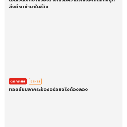
สิ่งดี ๆ เข้ามาในชีวิต
ติดกระแส
อาหาร
ทอดมันปลากระป๋องอร่อยจริงต้องลอง