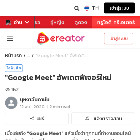
TH
เข้าสู่ระบบ
าหาร
อ่าน
ท่องเที่ยว
ผู้หญิง
ดูดวง
ทรูไอดี ครีเอเตอร์
เข้าสู่ระบบ
หน้าแรก
"Google Meet" อัพเดต...
...
ไลฟ์แฮ็ก
"Google Meet" อัพเดตฟีเจอร์ใหม่
162
บุหงาอันดามัน
|
12 พ.ค. 2020
2 min read
แจ้งตรวจสอบ
แชร์
เมื่อเอ่ยถึง
"
Google Meet
" แล้วเชื่อว่าทุกคนที่ทำงานออนไลน์