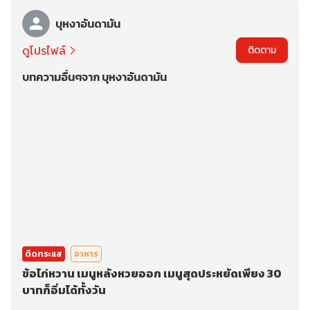
บุหงาอันดามัน
ดูโปรไฟล์
ติดตาม
บทความอื่นๆจาก บุหงาอันดามัน
ติดกระแส
อาหาร
ข้อไก่หวาน เมนูหลังหวยออก เมนูสุดประหยัดเพียง 30
บาทก็อิ่มได้ทั้งวัน