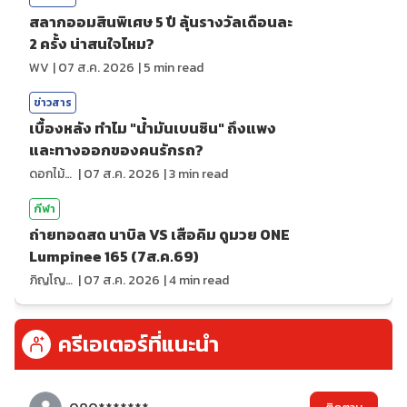
สลากออมสินพิเศษ 5 ปี ลุ้นรางวัลเดือนละ
2 ครั้ง น่าสนใจไหม?
WV
|
07 ส.ค. 2026
|
5
min read
ข่าวสาร
เบื้องหลัง ทำไม "น้ำมันเบนซิน" ถึงแพง
และทางออกของคนรักรถ?
ดอกไม้กับสายน้ำ
|
07 ส.ค. 2026
|
3
min read
กีฬา
ถ่ายทอดสด นาบิล VS เสือคิม ดูมวย ONE
Lumpinee 165 (7ส.ค.69)
ภิญโญ ส่องแสง
|
07 ส.ค. 2026
|
4
min read
ครีเอเตอร์ที่แนะนำ