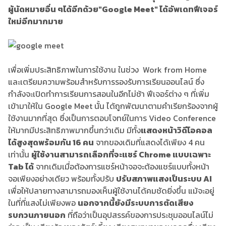
ผู้นัดหมายอื่น ๆ
ได้อีกด้วย
"Google Meet" ได้อัพเดทฟีเจอร์
ใหม่อีกมากมาย
เพื่อเพิ่มประสิทธิภาพในการใช้งาน ในช่วง Work from Home
และเตรียมความพร้อมสำหรับการรองรับการเรียนออนไลน์ ซึ่ง
กำลังจะเปิดทำการเรียนการสอนในอีกไม่ช้า ฟีเจอร์ต่าง ๆ ที่เพิ่ม
เข้ามาให้ใน Google Meet นั้น ได้ถูกพัฒนาตามคำเรียกร้องจากผู้
ใช้งานมากที่สุด ซึ่งเป็นการตอบโจทย์ในการ Video Conference
ให้มากมีประสิทธิภาพมากขึ้นกว่าเดิม มีทั้ง
แสดงหน้าวิดีโอคอล
ได้สูงสุดพร้อมกัน
16
คน
จากของเดิมที่แสดงได้เพียง 4 คน
เท่านั้น
ผู้ใช้งานสามารถเลือกที่จะแชร์
Chrome
แบบเฉพาะ
Tab
ได้
จากเดิมเมื่อต้องการแชร์หน้าจอจะต้องแชร์แบบทั้งหน้า
จอเพียงอย่างเดียว พร้อมทั้งปรับ
ปรับสภาพแสงเป็นระบบ
AI
เพื่อให้ปลายทางสามารถมองเห็นผู้ใช้งานได้คมชัดยิ่งขึ้น แม้จะอยู่
ในที่ที่แสงไม่เพียงพอ
นอกจากนี้ยังมีระบบการตัดเสียง
รบกวนภายนอก
ที่ถือว่าเป็นอุปสรรค์ของการประชุมออนไลน์ไม่