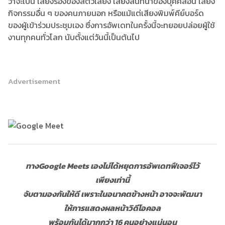
ว่าจะเป็น เสียงร้องของสัตว์เลี้ยง เสียงสนทนาของบุคคลอื่น เสียง
กิจกรรมอื่น ๆ ของคนภายนอก หรือแม้แต่เสียงพิมพ์คีย์บอร์ด
ของผู้เข้าร่วมประชุมเอง ซึ่งการอัพเดทในครั้งนี้จะทยอยปล่อยผู้ใช้
งานทุกคนทั่วโลก นับตั้งแต่วันนี้เป็นต้นไป
Advertisement
ทาง
Google Meets
เองไม่ได้หยุดการอัพเดทฟีเจอร์ไว้
เพียงเท่านี้
จับตามองกันให้ดี เพราะในอนาคตข้างหน้า อาจจะพัฒนา
ให้การแสดงผลหน้าวิดีโอคอล
พร้อมกันได้
มากกว่า
16
คนอย่างแน่นอน