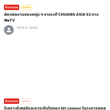
ติดกระแส
บันเทิง
ส่องผลงานของหนุ่ม ๆ จากเวที CHUANG ASIA S2 ทาง
WeTV
08 ส.ค. 2026
ติดกระแส
ดารา
วิเคราะห์เสน่ห์และการเติบโตของ kit connor ในวงการฮอล