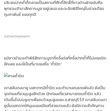
บริเวณปากถ้ำก็กลายเป็นสถานที่ศักดิ์สิทธิ์ที่ชาวบ้านฝ่ายนับถือ
พุทธจะเข้ามาสักการะบูชาอยู่เสมอ และจะจัดพิธีใหญ่ในช่วงเดือน
กุมภาพันธ์ ของทุกปี
Advertisement
แม้ชาวบ้านจะทำพิธีสักการะบูชากี่ครั้งต่อกี่ครั้งปากถ้ำก็ไม่เคยเปิด
อีกเลย และนี่เป็นที่มาของชื่อ “ถ้ำปิด”
เขาสลินดงบายู นอกจากมีถ้ำปิด และตำนานคนธรรพ์แล้ว ยังเป็น
จุดท่องเที่ยวมุมสูงอีกด้วย นักท่องเที่ยวสามารถชมถ้ำปิด แล้ว
เดินขึ้นไปบนภูเขาเพื่อชมวิวมุมสูงของ อ.สายบุรี ได้ เขาสลินดงบา
ยูนั้นนอกจากให้มุมมองเมืองที่สวยงามแล้ว ยังมีความสำคัญทาง