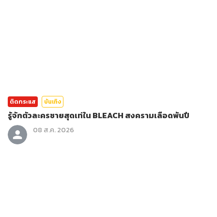
ติดกระแส
บันเทิง
รู้จักตัวละครชายสุดเท่ใน BLEACH สงครามเลือดพันปี
08 ส.ค. 2026