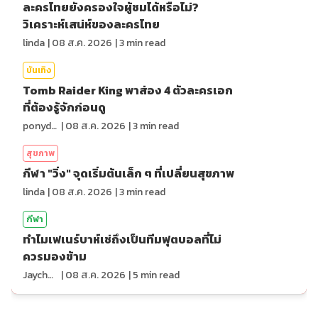
ละครไทยยังครองใจผู้ชมได้หรือไม่?
วิเคราะห์เสน่ห์ของละครไทย
linda
|
08 ส.ค. 2026
|
3
min read
บันเทิง
Tomb Raider King พาส่อง 4 ตัวละครเอก
ที่ต้องรู้จักก่อนดู
ponydiary
|
08 ส.ค. 2026
|
3
min read
สุขภาพ
กีฬา "วิ่ง" จุดเริ่มต้นเล็ก ๆ ที่เปลี่ยนสุขภาพ
linda
|
08 ส.ค. 2026
|
3
min read
กีฬา
ทำไมเฟเนร์บาห์เช่ถึงเป็นทีมฟุตบอลที่ไม่
ควรมองข้าม
Jaychou
|
08 ส.ค. 2026
|
5
min read