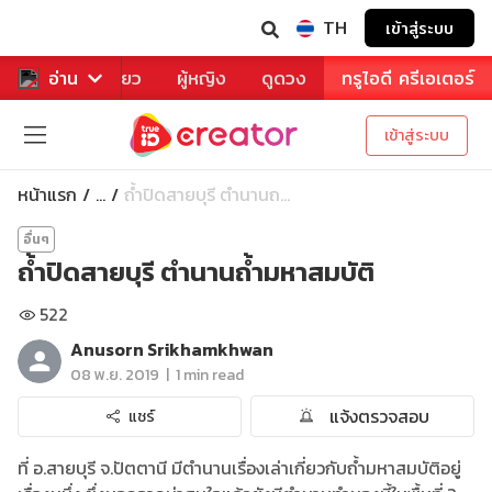
TH
เข้าสู่ระบบ
าหาร
อ่าน
ท่องเที่ยว
ผู้หญิง
ดูดวง
ทรูไอดี ครีเอเตอร์
เข้าสู่ระบบ
หน้าแรก
ถ้ำปิดสายบุรี ตำนานถ...
...
อื่นๆ
ถ้ำปิดสายบุรี ตำนานถ้ำมหาสมบัติ
522
Anusorn Srikhamkhwan
|
08 พ.ย. 2019
1 min read
แจ้งตรวจสอบ
แชร์
ที่ อ.สายบุรี จ.ปัตตานี มีตำนานเรื่องเล่าเกี่ยวกับถ้ำมหาสมบัติอยู่