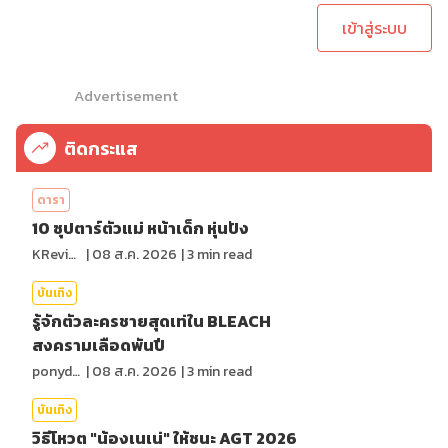
เข้าสู่ระบบ
Advertisement
ติดกระแส
ดารา
10 ซุปตาร์ตัวแม่ หน้าเด็ก หุ่นปัง
KReview
|
08 ส.ค. 2026
|
3
min read
บันเทิง
รู้จักตัวละครชายสุดเท่ใน BLEACH
สงครามเลือดพันปี
ponydiary
|
08 ส.ค. 2026
|
3
min read
บันเทิง
วิธีโหวต "น้องเนเน่" ให้ชนะ AGT 2026