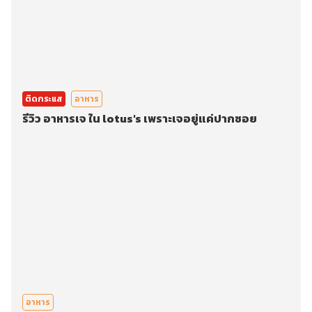
ติดกระแส
อาหาร
รีวิว อาหารเจ ใน lotus's เพราะเจอยู่แค่ปากซอย
อาหาร