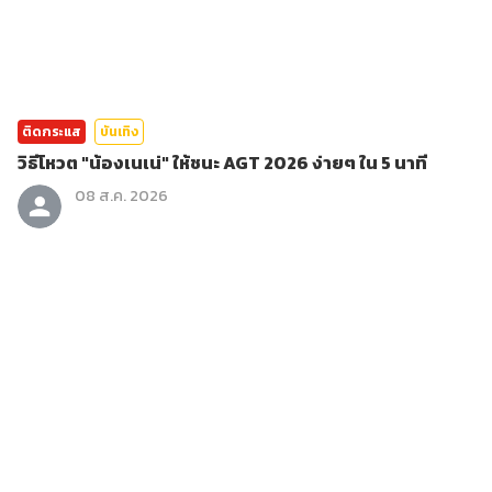
ติดกระแส
บันเทิง
วิธีโหวต "น้องเนเน่" ให้ชนะ AGT 2026 ง่ายๆ ใน 5 นาที
08 ส.ค. 2026