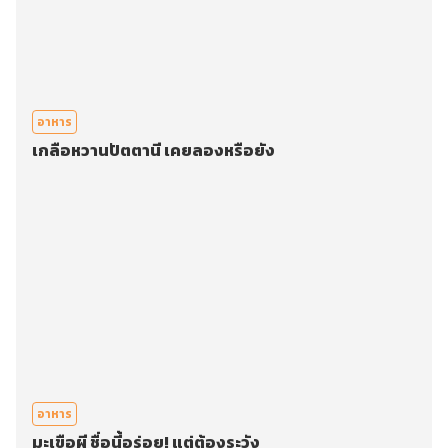
อาหาร
เกลือหวานปัตตานี เคยลองหรือยัง
อาหาร
มะเขือผี ชื่อนี้อร่อย! แต่ต้องระวัง