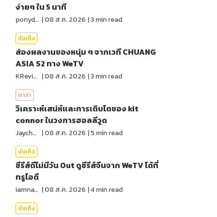
ง่ายๆ ใน 5 นาที
ponydiary
|
08 ส.ค. 2026
|
3
min read
บันเทิง
ส่องผลงานของหนุ่ม ๆ จากเวที CHUANG
ASIA S2 ทาง WeTV
KReview
|
08 ส.ค. 2026
|
3
min read
ดารา
วิเคราะห์เสน่ห์และการเติบโตของ kit
connor ในวงการฮอลลีวูด
Jaychou
|
08 ส.ค. 2026
|
5
min read
บันเทิง
ซีรีส์ดีไม่มีวัน Out ดูซีรีส์จีนจาก WeTV ได้ที่
ทรูไอดี
iamnan23
|
08 ส.ค. 2026
|
4
min read
บันเทิง