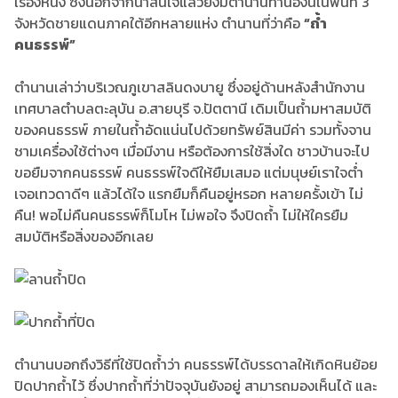
เรื่องหนึ่ง ซึ่งนอกจากน่าสนใจแล้วยังมีตำนานทำนองนี้ในพื้นที่ 3
จังหวัดชายแดนภาคใต้อีกหลายแห่ง ตำนานที่ว่าคือ
“ถ้ำ
คนธรรพ์”
ตำนานเล่าว่าบริเวณภูเขาสลินดงบายู ซึ่งอยู่ด้านหลังสำนักงาน
เทศบาลตำบลตะลุบัน อ.สายบุรี จ.ปัตตานี เดิมเป็นถ้ำมหาสมบัติ
ของคนธรรพ์ ภายในถ้ำอัดแน่นไปด้วยทรัพย์สินมีค่า รวมทั้งจาน
ชามเครื่องใช้ต่างๆ เมื่อมีงาน หรือต้องการใช้สิ่งใด ชาวบ้านจะไป
ขอยืมจากคนธรรพ์ คนธรรพ์ใจดีให้ยืมเสมอ แต่มนุษย์เราใจต่ำ
เจอเทวดาดีๆ แล้วได้ใจ แรกยืมก็คืนอยู่หรอก หลายครั้งเข้า ไม่
คืน! พอไม่คืนคนธรรพ์ก็โมโห ไม่พอใจ จึงปิดถ้ำ ไม่ให้ใครยืม
สมบัติหรือสิ่งของอีกเลย
ตำนานบอกถึงวิธีที่ใช้ปิดถ้ำว่า คนธรรพ์ได้บรรดาลให้เกิดหินย้อย
ปิดปากถ้ำไว้ ซึ่งปากถ้ำที่ว่าปัจจุบันยังอยู่ สามารถมองเห็นได้ และ