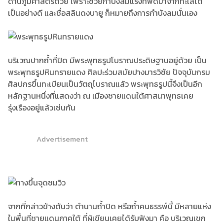
ด้านภูมิศาสตร์ด้วย เพราะช่วยกำบังลมแรงที่พัดมาจากทะเลได้
เป็นอย่างดี และชื่อสลินดงบายู ก็หมายถึงการกำบังลมนั่นเอง
บริเวณปากถ้ำที่ปิด มีพระพุทธรูปโบราณประดิษฐานอยู่ด้วย เป็น
พระพุทธรูปหินทรายแดง ศิลปะร่วมสมัยปางมารวิชัย ปัจจุบันกรม
ศิลปกรขึ้นทะเบียนเป็นวัตถุโบราณแล้ว พระพุทธรูปนี้จึงเป็นอีก
หลักฐานหนึ่งที่แสดงว่า ณ เมืองชายแดนใต้ศาสนาพุทธเคย
รุ่งเรืองอยู่แล้วเช่นกัน
Advertisement
จากที่กล่าวข้างต้นว่า ตำนานถ้ำปิด หรือถ้ำคนธรรพ์นี้ มีหลายแห่ง
ในพื้นที่ชายแดนภาคใต้ ที่ผู้เขียนเคยได้รับฟังมา คือ บริเวณเขกู