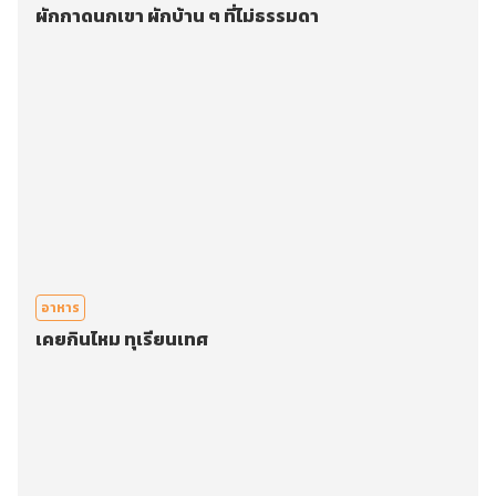
ผักกาดนกเขา ผักบ้าน ๆ ที่ไม่ธรรมดา
อาหาร
เคยกินไหม ทุเรียนเทศ