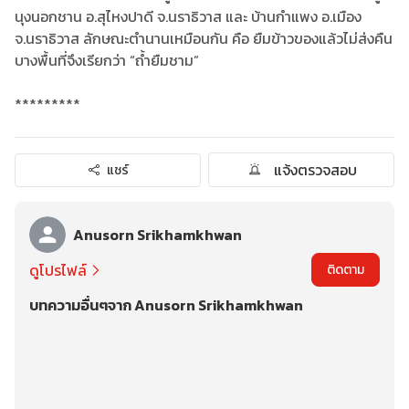
นุงนอกชาน อ.สุไหงปาดี จ.นราธิวาส และ บ้านกำแพง อ.เมือง
จ.นราธิวาส ลักษณะตำนานเหมือนกัน คือ ยืมข้าวของแล้วไม่ส่งคืน
บางพื้นที่จึงเรียกว่า “ถ้ำยืมชาม”
*********
แจ้งตรวจสอบ
แชร์
Anusorn Srikhamkhwan
ดูโปรไฟล์
ติดตาม
บทความอื่นๆจาก Anusorn Srikhamkhwan