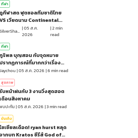
กีฬา
ดูกีฬาสด ฟุตซอลทีมชาติไทย
VS เวียดนาม Continental
Futsal2026
|
05 ส.ค.
|
2
min
SilverShark
2026
read
กีฬา
ภูริพล บุญสอน กับจุดหมาย
ปรากฏการณ์ที่มากกว่าเรื่อง
ของสถิติ
Jaychou
|
05 ส.ค. 2026
|
6
min read
สุขภาพ
รับหน้าฝนกับ 3 งานวิ่งสุดฮอต
เดือนสิงหาคม
พบปะกัน
|
05 ส.ค. 2026
|
3
min read
บันเทิง
โซเชียลเดือด! ryan hurst หลุด
จากบท Kratos ซีรีส์ God of