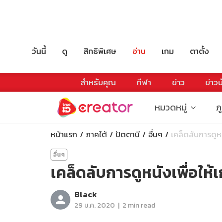
วันนี้
ดู
สิทธิพิเศษ
อ่าน
เกม
ตาตั้ง
สำหรับคุณ
กีฬา
ข่าว
ข่าวบ
หมวดหมู่
ภ
หน้าแรก
ภาคใต้
ปัตตานี
อื่นๆ
เคล็ดลับการดูหนั
อื่นๆ
เคล็ดลับการดูหนังเพื่อให
Black
|
29 ม.ค. 2020
2 min read