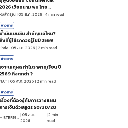
2026 เวียดนาม พบ ไทย
ถ่ายทอดสดกีฬา
หงส์ดรุณ
|
05 ส.ค. 2026
|
4
min read
ข่าวสาร
น้ำมันเบนซิน สำคัญแค่ไหน?
สิ่งที่ผู้ใช้รถควรรู้ในปี 2569
linda
|
05 ส.ค. 2026
|
2
min read
ข่าวสาร
เจาะเหตุผล ทำไมราคาทุเรียน ปี
2569 ถึงตกต่ำ ?
NAT
|
05 ส.ค. 2026
|
2
min read
ข่าวสาร
เรื่องที่ต้องรู้กับการวางแผน
การเงินด้วยสูตร 50/30/20
|
05 ส.ค.
|
2
min
MISTER1997
2026
read