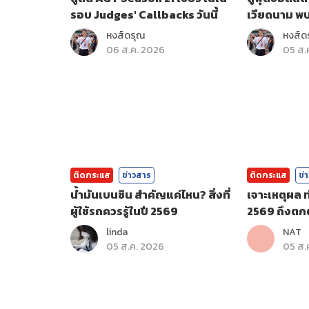
รอบ Judges' Callbacks วันนี้
เวียดนาม พ
กีฬา
หงส์ดรุณ
หงส์ด
06 ส.ค. 2026
05 ส.
ติดกระแส
ข่าวสาร
ติดกระแส
ข่
น้ำมันเบนซิน สำคัญแค่ไหน? สิ่งที่
เจาะเหตุผล ท
ผู้ใช้รถควรรู้ในปี 2569
2569 ถึงตกต
linda
NAT
05 ส.ค. 2026
05 ส.