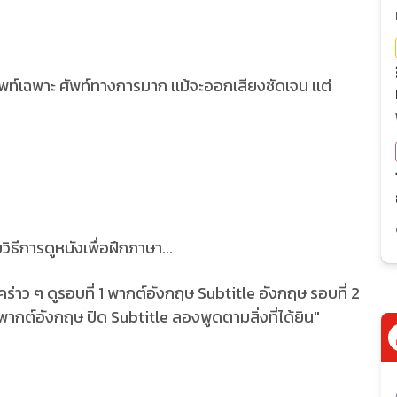
พท์เฉพาะ ศัพท์ทางการมาก เเม้จะออกเสียงชัดเจน เเต่
บวิธีการดูหนังเพื่อฝึกภาษา...
คร่าว ๆ ดูรอบที่ 1 พากต์อังกฤษ Subtitle อังกฤษ รอบที่ 2
 พากต์อังกฤษ ปิด Subtitle ลองพูดตามสิ่งที่ได้ยิน"