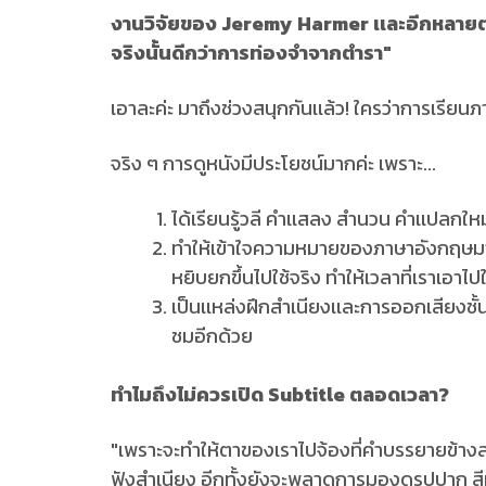
งานวิจัยของ Jeremy Harmer เเละอีกหลายต่อ
จริงนั้นดีกว่าการท่องจำจากตำรา"
เอาละค่ะ มาถึงช่วงสนุกกันเเล้ว! ใครว่าการเรี
จริง ๆ การดูหนังมีประโยชน์มากค่ะ เพราะ...
ได้เรียนรู้วลี คำเเสลง สำนวน คำเเปลกใหม
ทำให้เข้าใจความหมายของภาษาอังกฤษมาก
หยิบยกขึ้นไปใช้จริง ทำให้เวลาที่เราเอาไป
เป็นเเหล่งฝึกสำเนียงเเละการออกเสียงชั้น
ชมอีกด้วย
ทำไมถึงไม่ควรเปิด Subtitle ตลอดเวลา?
"เพราะจะทำให้ตาของเราไปจ้องที่คำบรรยายข้างล่
ฟังสำเนียง อีกทั้งยังจะพลาดการมองดูรูปปาก สีหน