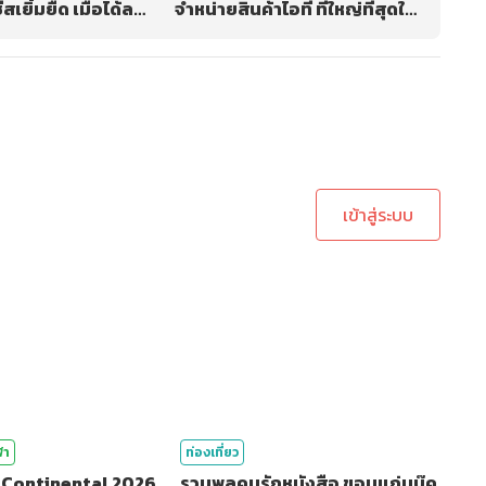
สเยิ้มยืด เมื่อได้ลอง
จำหน่ายสินค้าไอที ที่ใหญ่ที่สุดใน
ิดใจ
จังหวัดยะลา
ะบบเพื่อทำการคอมเม้นต์
เข้าสู่ระบบ
ฬา
ท่องเที่ยว
 Continental 2026
รวมพลคนรักหนังสือ ขอนแก่นบุ๊ค