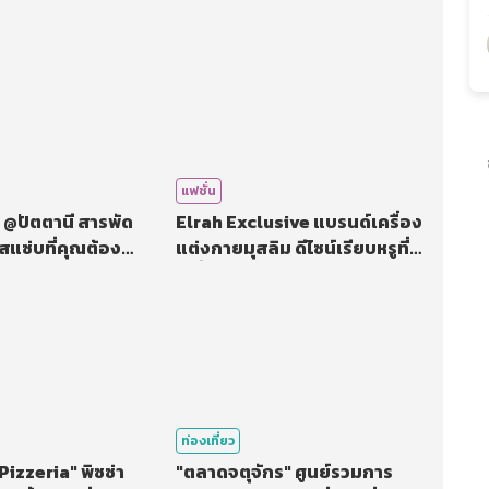
แฟชั่น
 @ปัตตานี สารพัด
Elrah Exclusive แบรนด์เครื่อง
สแซ่บที่คุณต้อง
แต่งกายมุสลิม ดีไซน์เรียบหรูที่
ไม่ซ้ำใคร
ท่องเที่ยว
 Pizzeria" พิซซ่า
"ตลาดจตุจักร" ศูนย์รวมการ