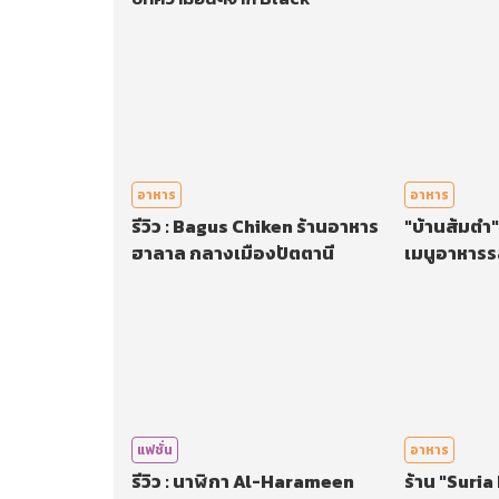
อาหาร
อาหาร
รีวิว : Bagus Chiken ร้านอาหาร
"บ้านส้มตำ"
ฮาลาล กลางเมืองปัตตานี
เมนูอาหารร
ลอง!
แฟชั่น
อาหาร
รีวิว : นาฬิกา Al-Harameen
ร้าน "Suria