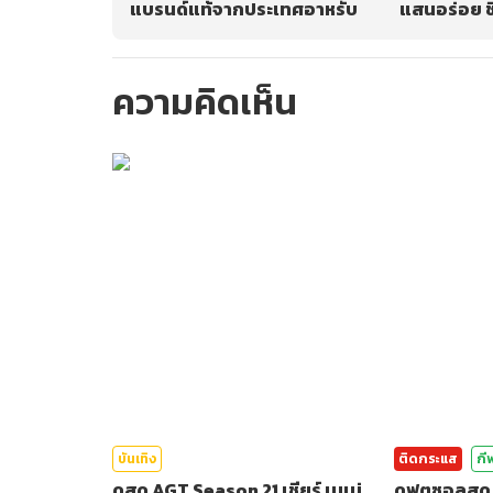
แบรนด์แท้จากประเทศอาหรับ
แสนอร่อย ชี
แล้วคุณจะต
ความคิดเห็น
กรุณาเข้าสู่ร
บันเทิง
ติดกระแส
กี
ดูสด AGT Season 21 เชียร์ เนเน่
ดูฟุตซอลสด