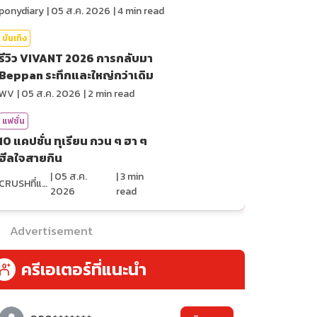
War
ponydiary
|
05 ส.ค. 2026
|
4
min read
บันเทิง
รีวิว VIVANT 2026 การกลับมา
Beppan ระทึกและใหญ่กว่าเดิม
WV
|
05 ส.ค. 2026
|
2
min read
แฟชั่น
10 แคปชั่น ทุเรียน กวน ๆ ฮา ๆ
ฮีลใจสายกิน
|
05 ส.ค.
|
3
min
CRUSHที่แปลว่าแอบชอบ
2026
read
Advertisement
ครีเอเตอร์ที่แนะนำ