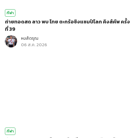
กีฬา
ถ่ายทอดสด ลาว พบ ไทย ตะกร้อชิงแชมป์โลก คิงส์คัพ ครั้ง
ที่ 39
หงส์ดรุณ
06 ส.ค. 2026
กีฬา