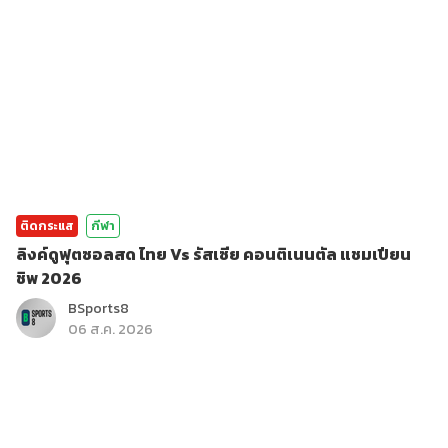
ติดกระแส
กีฬา
ลิงค์ดูฟุตซอลสด ไทย Vs รัสเซีย คอนติเนนตัล แชมเปียน
ชิพ 2026
BSports8
06 ส.ค. 2026