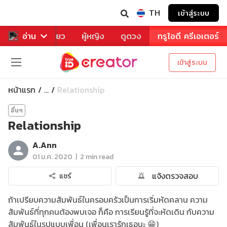
TH
เข้าสู่ระบบ
าหาร
อ่าน
ท่องเที่ยว
ผู้หญิง
ดูดวง
ทรูไอดี ครีเอเตอร์
เข้าสู่ระบบ
หน้าแรก
Relationship
...
อื่นๆ
Relationship
A.Ann
|
01 ม.ค. 2020
2 min read
แจ้งตรวจสอบ
แชร์
ถ้าเปรียบความสัมพันธ์ในครอบครัวเป็นการเริ่มหัดคลาน ความ
สัมพันธ์ที่ทุกคนต้องพบเจอ ก็คือ การเรียนรู้ที่จะหัดเดิน กับความ
สัมพันธ์ในรูปแบบเพื่อน (เพื่อนเรารักเธอนะ 😁)