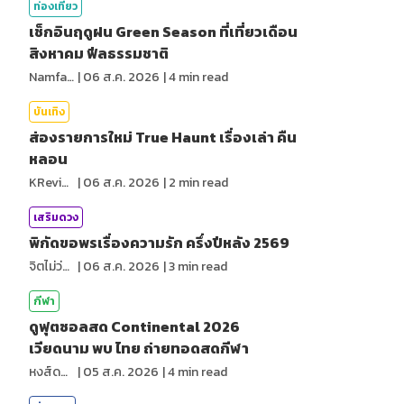
ท่องเที่ยว
เช็กอินฤดูฝน Green Season ที่เที่ยวเดือน
สิงหาคม ฟีลธรรมชาติ
NamfahPhupha
|
06 ส.ค. 2026
|
4
min read
บันเทิง
ส่องรายการใหม่ True Haunt เรื่องเล่า คืน
หลอน
KReview
|
06 ส.ค. 2026
|
2
min read
เสริมดวง
พิกัดขอพรเรื่องความรัก ครึ่งปีหลัง 2569
จิตไม่ว่าง
|
06 ส.ค. 2026
|
3
min read
กีฬา
ดูฟุตซอลสด Continental 2026
เวียดนาม พบ ไทย ถ่ายทอดสดกีฬา
หงส์ดรุณ
|
05 ส.ค. 2026
|
4
min read