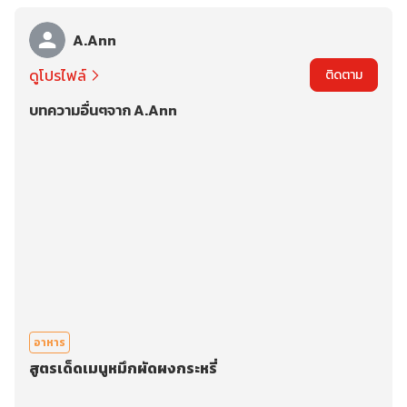
A.Ann
ดูโปรไฟล์
ติดตาม
บทความอื่นๆจาก A.Ann
อาหาร
สูตรเด็ดเมนูหมึกผัดผงกระหรี่