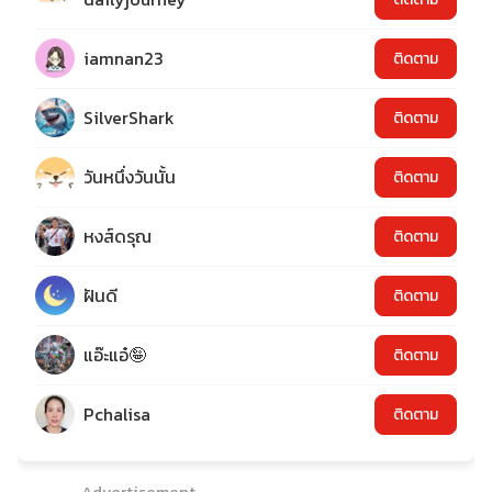
iamnan23
ติดตาม
SilverShark
ติดตาม
วันหนึ่งวันนั้น
ติดตาม
หงส์ดรุณ
ติดตาม
ฝันดี
ติดตาม
แอ๊ะแอ๋🤪
ติดตาม
Pchalisa
ติดตาม
Advertisement