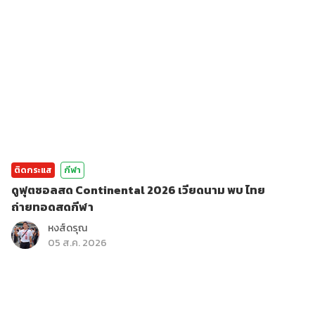
ติดกระแส
กีฬา
ดูฟุตซอลสด Continental 2026 เวียดนาม พบ ไทย
ถ่ายทอดสดกีฬา
หงส์ดรุณ
05 ส.ค. 2026