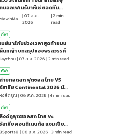
ตบอลเฟเนร์บาห์เช่ ยอดทีม
แห่งตุรกี
|
07 ส.ค.
|
2
min
MawinMatravel
2026
read
กีฬา
เนย์มาร์กับช่วงเวลาสุดท้ายบน
ผืนหญ้า บทสรุปของพรสวรรค์
Jaychou
|
07 ส.ค. 2026
|
2
min read
กีฬา
ถ่ายทอดสด ฟุตซอล ไทย VS
รัสเซีย Continental 2026 นัด
สุดท้าย
หงส์ดรุณ
|
06 ส.ค. 2026
|
4
min read
กีฬา
ลิงค์ดูฟุตซอลสด ไทย Vs
รัสเซีย คอนติเนนตัล แชมเปียน
ชิพ 2026
BSports8
|
06 ส.ค. 2026
|
3
min read