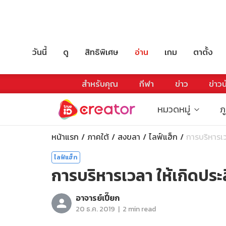
วันนี้
ดู
สิทธิพิเศษ
อ่าน
เกม
ตาตั้ง
สำหรับคุณ
กีฬา
ข่าว
ข่าวบ
หมวดหมู่
ภ
หน้าแรก
ภาคใต้
สงขลา
ไลฟ์แฮ็ก
การบริหารเวล
ไลฟ์แฮ็ก
การบริหารเวลา ให้เกิดประ
อาจารย์เปี๊ยก
|
20 ธ.ค. 2019
2 min read