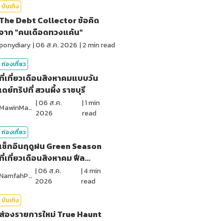
บันเทิง
The Debt Collector ข้อคิด
จาก "คนเดือดทวงแค้น"
ponydiary
|
06 ส.ค. 2026
|
2
min read
ท่องเที่ยว
ที่เที่ยวเดือนสิงหาคมแบบวัน
เดย์ทริปที่ สวนผึ้ง ราชบุรี
|
06 ส.ค.
|
1
min
MawinMatravel
2026
read
ท่องเที่ยว
เช็กอินฤดูฝน Green Season
ที่เที่ยวเดือนสิงหาคม ฟีล
ธรรมชาติ
|
06 ส.ค.
|
4
min
NamfahPhupha
2026
read
บันเทิง
ส่องรายการใหม่ True Haunt