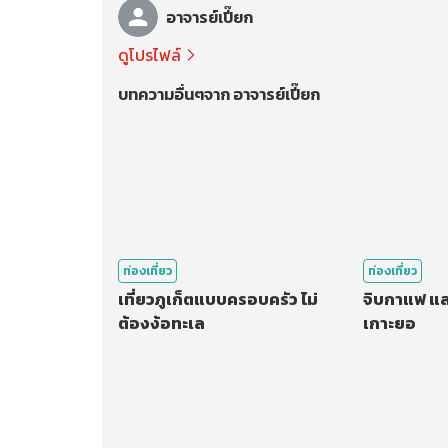
อาจารย์เปี๊ยก
ดูโปรไฟล์
บทความอื่นๆจาก อาจารย์เปี๊ยก
ท่องเที่ยว
ท่องเที่ยว
เที่ยวภูเก็ตแบบครอบครัว ไม่
จิบกาแฟ แลว
ต้องง้อทะเล
เกาะยอ