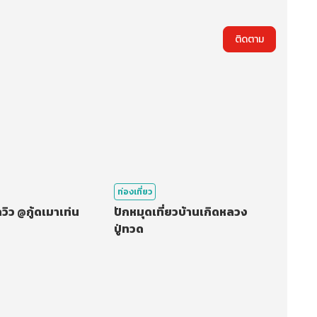
ติดตาม
ท่องเที่ยว
ิว @กู้ดเมาเท่น
ปักหมุดเที่ยวบ้านเกิดหลวง
ปู่ทวด