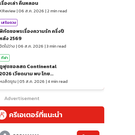
เรื่องเล่า คืนหลอน
KReview
|
06 ส.ค. 2026
|
2
min read
เสริมดวง
พิกัดขอพรเรื่องความรัก ครึ่งปี
หลัง 2569
จิตไม่ว่าง
|
06 ส.ค. 2026
|
3
min read
กีฬา
ดูฟุตซอลสด Continental
2026 เวียดนาม พบ ไทย
ถ่ายทอดสดกีฬา
หงส์ดรุณ
|
05 ส.ค. 2026
|
4
min read
Advertisement
ครีเอเตอร์ที่แนะนำ