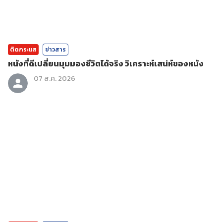
ติดกระแส
ข่าวสาร
หนังที่ดีเปลี่ยนมุมมองชีวิตได้จริง วิเคราะห์เสน่ห์ของหนัง
07 ส.ค. 2026