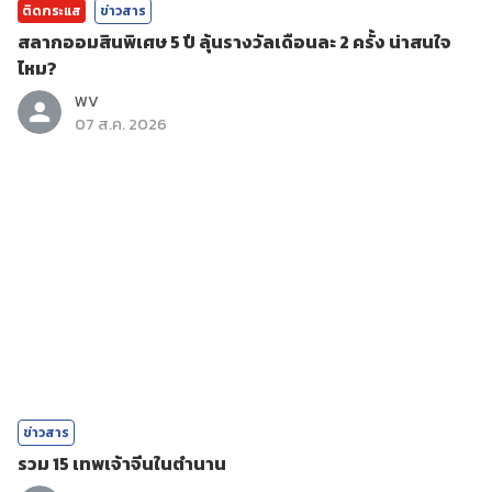
ติดกระแส
ข่าวสาร
สลากออมสินพิเศษ 5 ปี ลุ้นรางวัลเดือนละ 2 ครั้ง น่าสนใจ
ไหม?
WV
07 ส.ค. 2026
ข่าวสาร
รวม 15 เทพเจ้าจีนในตำนาน