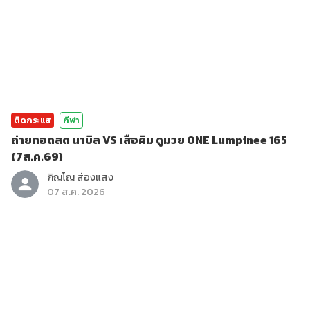
ติดกระแส
กีฬา
ถ่ายทอดสด นาบิล VS เสือคิม ดูมวย ONE Lumpinee 165
(7ส.ค.69)
ภิญโญ ส่องแสง
07 ส.ค. 2026