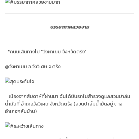
บรรยากาศสวยงาม
*ถนนเส้นทางไป "วังผาเฆม จังหวัดตรัง"
@วังผาเฆม อ.วังวิเศษ จ.ตรัง
เนื่องจากสัปดาห์ที่ผ่านมา ฉันได้ขับรถไปสำรวจดูแลสวนปาล์ม
น้ำมันที่ อำเภอวังวิเศษ จังหวัดตรัง (สวนปาล์มน้ำมันอยู่ ต่าง
อำเภอกลับบ้าน)