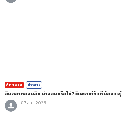
ติดกระแส
ข่าวสาร
สินสลากออมสิน น่าออมหรือไม่? วิเคราะห์ข้อดี ข้อควรรู้
07 ส.ค. 2026