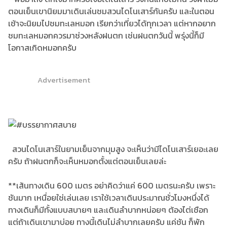
ตอนเย็นเขานิยมมาเดินเล่นชมสวนไดโนเสาร์กันครับ และในตอน
เช้าจะนิยมไปชมทะเลหมอก เรียกว่าเที่ยวได้ทุกเวลา แต่หากอยาก
ชมทะเลหมอกควรมาช่วงหลังฝนตก เช่นฝนตกวันนี้ พรุ่งนี้ก็มี
โอกาสเกิดหมอกครับ
Advertisement
สวนไดโนเสาร์ในยามเย็นจากมุมสูง จะเห็นว่ามีไดโนเสาร์เยอะเลย
ครับ ถ้าฝนตกก็จะเห็นหมอกตั้งแต่ตอนเย็นเลยล่ะ
**เส้นทางเดิน 600 เมตร อย่าคิดว่าแค่ 600 เมตรนะครับ เพราะ
ชันมาก เหนื่อยใช่เล่นเลย เราใช้เวลาเดินประมาณชั่วโมงหนึ่งได้
ทางเดินก็มีทั้งแบบสบายๆ และเดินลำบากหน่อยๆ ต้องไต่เชือก
แต่ถ้าเดินเขามาบ่อย ทางนี้เดินไม่ลำบากเลยครับ แค่ชัน ก็พัก