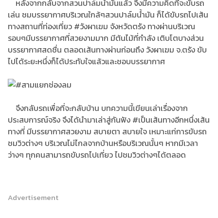
หลังจากกลับจากสวนปาล์มน้ำมันแล้ว จึงมีความคิดที่จะขับรถ
เล่น ชมบรรยากาศบริเวณใกล้ๆสวนปาล์มน้ำมัน ก็ได้ขับรถไปเส้น
ทางสถานที่ท่องเที่ยว #วังผาเฆม จังหวัดตรัง ทางผ่านบริเวณ
รอบๆมีบรรยากาศที่สวยงามมาก มีต้นไม้ที่กำลัง เติบโตบางส่วน
บรรยากาศสดชื่น ตลอดเส้นทางผ่านก่อนถึง วังผาเฆม จ.ตรัง ขับ
ไปได้ระยะหนึ่งก็ได้ประทับใจแล้วและชอบบรรยากาศ
จึงกลับรถเพื่อที่จะกลับบ้าน บทความนี้เขียนเล่าเรื่องจาก
ประสบการณ์จริง จึงได้นำมาเล่าสู่กันฟัง #เป็นเส้นทางอีกหนึ่งเส้น
ทางที่ มีบรรยากาศสวยงาม สบายตา สบายใจ เหมาะแก่การขับรถ
ชมวิวต่างๆ บริเวณไม่ไกลจากบ้านหรือบริเวณนั้นๆ หากมีเวลา
ว่างๆ ทุกคนสามารถขับรถไปเที่ยว ไปชมวิวต่างๆได้ตลอด
Advertisement