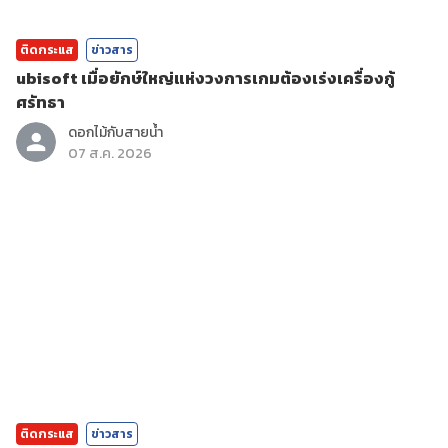
ติดกระแส
ข่าวสาร
ubisoft เมื่อยักษ์ใหญ่แห่งวงการเกมต้องเร่งเครื่องกู้
ศรัทธา
ดอกไม้กับสายน้ำ
07 ส.ค. 2026
ติดกระแส
ข่าวสาร