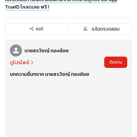
TrueID โหลดเลย ฟรี !
แจ้งตรวจสอบ
แชร์
นายสรวิชญ์ ทองย้อย
ดูโปรไฟล์
ติดตาม
บทความอื่นๆจาก นายสรวิชญ์ ทองย้อย