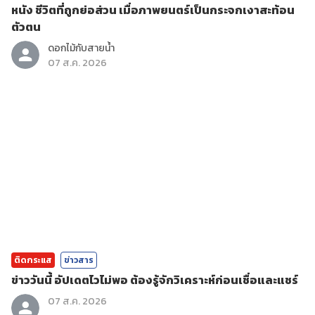
หนัง ชีวิตที่ถูกย่อส่วน เมื่อภาพยนตร์เป็นกระจกเงาสะท้อน
ตัวตน
ดอกไม้กับสายน้ำ
07 ส.ค. 2026
ติดกระแส
ข่าวสาร
ข่าววันนี้ อัปเดตไวไม่พอ ต้องรู้จักวิเคราะห์ก่อนเชื่อและแชร์
07 ส.ค. 2026