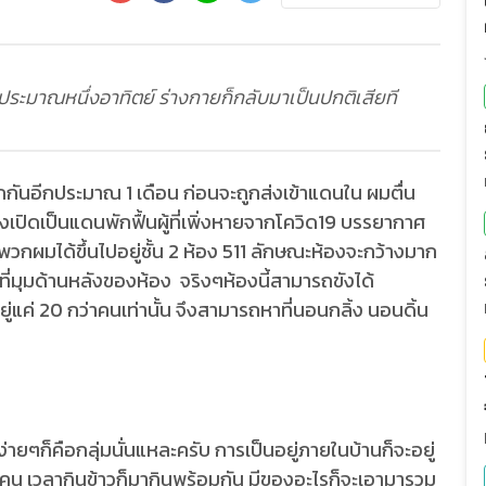
ยู่ประมาณหนึ่งอาทิตย์ ร่างกายก็กลับมาเป็นปกติเสียที
กันอีกประมาณ 1 เดือน ก่อนจะถูกส่งเข้าแดนใน ผมตื่น
 ซึ่งเปิดเป็นแดนพักฟื้นผู้ที่เพิ่งหายจากโควิด19 บรรยากาศ
วกผมได้ขึ้นไปอยู่ชั้น 2 ห้อง 511 ลักษณะห้องจะกว้างมาก
่ที่มุมด้านหลังของห้อง จริงๆห้องนี้สามารถขังได้
แค่ 20 กว่าคนเท่านั้น จึงสามารถหาที่นอนกลิ้ง นอนดิ้น
ง่ายๆก็คือกลุ่มนั่นแหละครับ การเป็นอยู่ภายในบ้านก็จะอยู่
-8 คน เวลากินข้าวก็มากินพร้อมกัน มีของอะไรก็จะเอามารวม