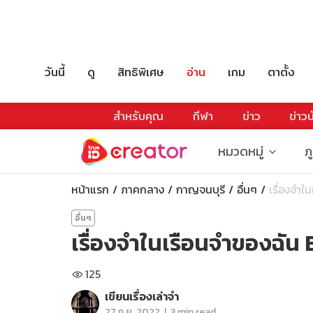
วันนี้
ดู
สิทธิพิเศษ
อ่าน
เกม
ตาตั้ง
สำหรับคุณ
กีฬา
ข่าว
ข่าวบ
หมวดหมู่
ภ
หน้าแรก
ภาคกลาง
กาญจนบุรี
อื่นๆ
เรื่องจำใ
อื่นๆ
เรื่องจำในเรือนจำของฉัน E
125
เขียนเรื่องเล่าจำ
|
27 ก.ย. 2022
3 min read