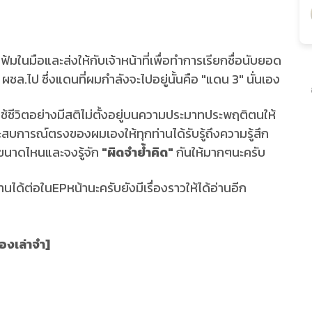
แฟ้มในมือและส่งให้กับเจ้าหน้าที่เพื่อทำการเรียกชื่อนับยอด
 ผชล.ไป ซึ่งแดนที่ผมกำลังจะไปอยู่นั้นคือ "แดน 3" นั่นเอง
ช้ชีวิตอย่างมีสติไม่ตั้งอยู่บนความประมาทประพฤติตนให้
การณ์ตรงของผมเองให้ทุกท่านได้รับรู้ถึงความรู้สึก
นขนาดไหนและจงรู้จัก
"ผิดจำย้ำคิด"
กันให้มากๆนะครับ
ได้ต่อในEPหน้านะครับยังมีเรื่องราวให้ได้อ่านอีก
องเล่าจำ]