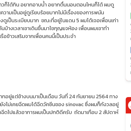
้าวก็ได้กิน อยากอาบน้ำ อยากตื่นนอนตอนไหนก็ได้ ผมดู
วามเป็นอยู่ดูเรียบร้อยมากไม่มีเรื่องของการพนัน
ดูเป็นระเบียบมาก ขณะที่อยู่ในแดน 5 ผมได้เจอเพื่อนเก่า
ุยกันบ้างเวลาเขาเดินขึ้นมาไขกุญแจห้อง เพื่อนผมเขาทำ
รือข้าวเสริมจากเพื่อนคนนี้เป็นประจำ
ากอยู่แต่ข้างบนมาเป็นเดือน วันที่ 24 กันยายน 2564 ทาง
ี่ยังไม่เคยฉีดผมได้ฉีดวัคซีนของ sinovac ซึ่งผมก็กังวลอยู่
ากฉีดไปแล้วอาการผมเป็นปกติดีครับ ถัดมาเกือบ 2 สัปดาห์