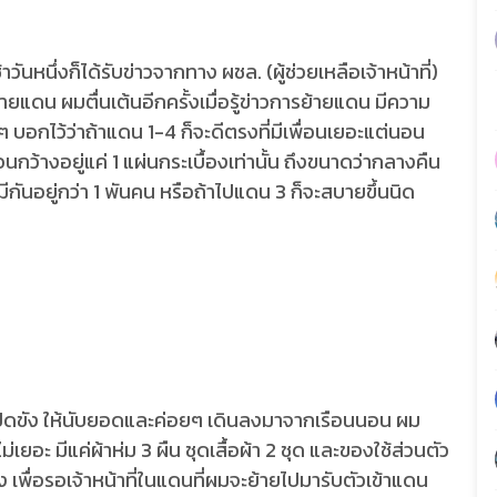
ันหนึ่งก็ได้รับข่าวจากทาง ผชล. (ผู้ช่วยเหลือเจ้าหน้าที่)
ยแดน ผมตื่นเต้นอีกครั้งเมื่อรู้ข่าวการย้ายแดน มีความ
บอกไว้ว่าถ้าแดน 1-4 ก็จะดีตรงที่มีเพื่อนเยอะแต่นอน
้างอยู่แค่ 1 แผ่นกระเบื้องเท่านั้น ถึงขนาดว่ากลางคืน
กันอยู่กว่า 1 พันคน หรือถ้าไปแดน 3 ก็จะสบายขึ้นนิด
าเปิดขัง ให้นับยอดและค่อยๆ เดินลงมาจากเรือนนอน ผม
อะ มีแค่ผ้าห่ม 3 ผืน ชุดเสื้อผ้า 2 ชุด และของใช้ส่วนตัว
ง เพื่อรอเจ้าหน้าที่ในแดนที่ผมจะย้ายไปมารับตัวเข้าแดน