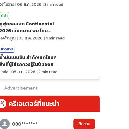
จิตไม่ว่าง
|
06 ส.ค. 2026
|
3
min read
กีฬา
ดูฟุตซอลสด Continental
2026 เวียดนาม พบ ไทย
ถ่ายทอดสดกีฬา
หงส์ดรุณ
|
05 ส.ค. 2026
|
4
min read
ข่าวสาร
น้ำมันเบนซิน สำคัญแค่ไหน?
สิ่งที่ผู้ใช้รถควรรู้ในปี 2569
linda
|
05 ส.ค. 2026
|
2
min read
Advertisement
ครีเอเตอร์ที่แนะนำ
080*******
ติดตาม