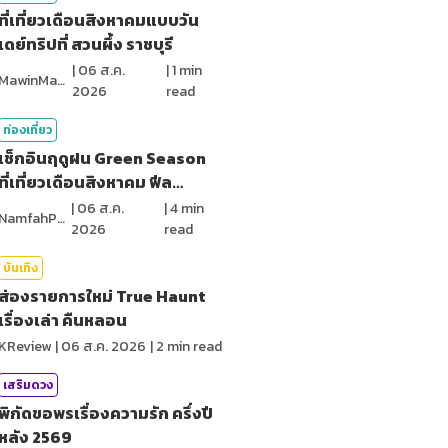
ที่เที่ยวเดือนสิงหาคมแบบวัน
เดย์ทริปที่ สวนผึ้ง ราชบุรี
|
06 ส.ค.
|
1
min
MawinMatravel
2026
read
ท่องเที่ยว
เช็กอินฤดูฝน Green Season
ที่เที่ยวเดือนสิงหาคม ฟีล
ธรรมชาติ
|
06 ส.ค.
|
4
min
NamfahPhupha
2026
read
บันเทิง
ส่องรายการใหม่ True Haunt
เรื่องเล่า คืนหลอน
KReview
|
06 ส.ค. 2026
|
2
min read
เสริมดวง
พิกัดขอพรเรื่องความรัก ครึ่งปี
หลัง 2569