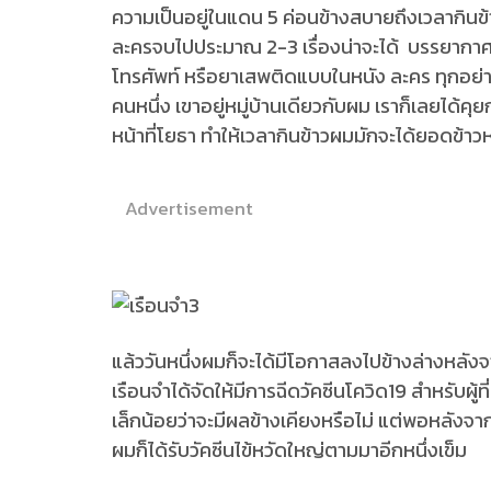
ความเป็นอยู่ในแดน 5 ค่อนข้างสบายถึงเวลากินข
ละครจบไปประมาณ 2-3 เรื่องน่าจะได้ บรรยากาศค
โทรศัพท์ หรือยาเสพติดแบบในหนัง ละคร ทุกอย่าง
คนหนึ่ง เขาอยู่หมู่บ้านเดียวกับผม เราก็เลยได้ค
หน้าที่โยธา ทำให้เวลากินข้าวผมมักจะได้ยอดข้าวห
Advertisement
แล้ววันหนึ่งผมก็จะได้มีโอกาสลงไปข้างล่างหลังจ
เรือนจำได้จัดให้มีการฉีดวัคซีนโควิด19 สำหรับผู้ท
เล็กน้อยว่าจะมีผลข้างเคียงหรือไม่ แต่พอหลังจ
ผมก็ได้รับวัคซีนไข้หวัดใหญ่ตามมาอีกหนึ่งเข็ม