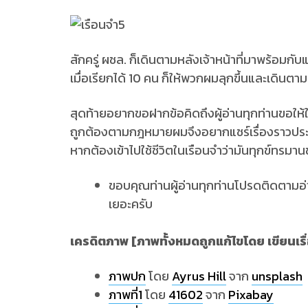
สักครู่ ผชล. ก็เดินตามหลังเจ้าหน้าที่มาพร้อมกับ
เมื่อเรียกได้ 10 คน ก็ให้พวกผมลุกขึ้นและเดินตาม
สุดท้ายอยากขอฝากข้อคิดถึงผู้อ่านทุกท่านขอให้ใ
ถูกต้องตามกฎหมายผมจึงอยากแชร์เรื่องราวประสบ
หากต้องเข้าไปใช้ชีวิตในเรือนจำว่ามันทุกข์ทรมา
ขอบคุณท่านผู้อ่านทุกท่านโปรดติดตามอ่าน
เยอะครับ
เครดิตภาพ [ภาพทั้งหมดถูกแก้ไขโดย เขียนเรื่
ภาพปก
โดย
Ayrus Hill
จาก
unsplash
ภาพที่1
โดย
41602
จาก
Pixabay