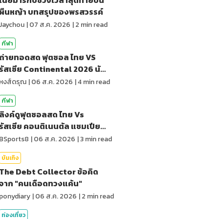
ผืนหญ้า บทสรุปของพรสวรรค์
Jaychou
|
07 ส.ค. 2026
|
2
min read
กีฬา
ถ่ายทอดสด ฟุตซอล ไทย VS
รัสเซีย Continental 2026 นัด
สุดท้าย
หงส์ดรุณ
|
06 ส.ค. 2026
|
4
min read
กีฬา
ลิงค์ดูฟุตซอลสด ไทย Vs
รัสเซีย คอนติเนนตัล แชมเปียน
ชิพ 2026
BSports8
|
06 ส.ค. 2026
|
3
min read
บันเทิง
The Debt Collector ข้อคิด
จาก "คนเดือดทวงแค้น"
ponydiary
|
06 ส.ค. 2026
|
2
min read
ท่องเที่ยว