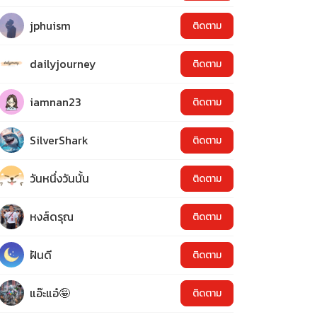
jphuism
ติดตาม
dailyjourney
ติดตาม
iamnan23
ติดตาม
SilverShark
ติดตาม
วันหนึ่งวันนั้น
ติดตาม
หงส์ดรุณ
ติดตาม
ฝันดี
ติดตาม
แอ๊ะแอ๋🤪
ติดตาม