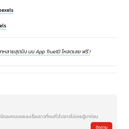
pexels
els
กหลายสุดปัง บน App TrueID โหลดเลย ฟรี !
ของตนเองและเรื่องราวที่คนทั่วไปอาจไม่เคยรู้มาก่อน
ติดตาม