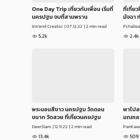
One Day Trip เที่ยวกับเพื่อน เริ่มที่
ที่เที
นครปฐม จบที่สามพราน
มัจฉา ท
Intrend Creator
|
07.12.22
| 2 min read
Pchalisa
5.2k
2.4k
พระนอนสีขาว นครปฐม วัดดอน
พาไปลอ
ขนาก วัดสวย ที่เที่ยวนครปฐม​
มณฑล
DeerSiam
|
12.11.22
| 2 min read
PanKae
13.4k
509