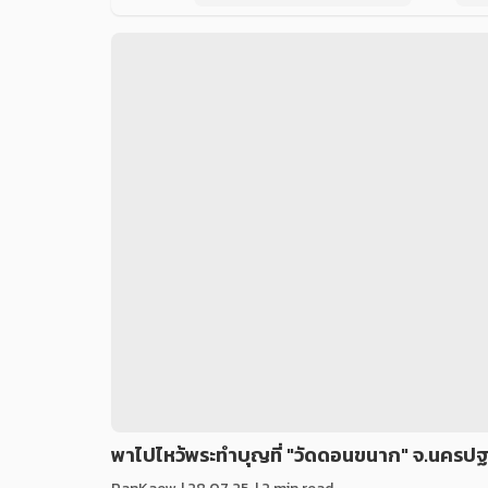
พาไปไหว้พระทำบุญที่ "วัดดอนขนาก" จ.นครป