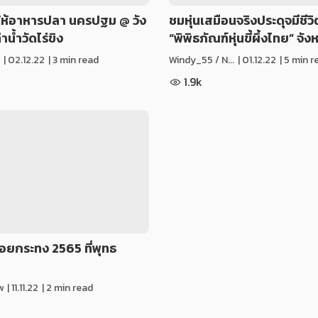
่ยวให้อาหารปลา นครปฐม @ วัง
ชมหุ่นเสมือนจริงประดุจมีชีวิต
่าน้ำวัดไร่ขิง
“พิพิธภัณฑ์หุ่นขี้ผึ้งไทย” จัง
|
02.12.22
| 3 min read
Windy_55 / N...
|
01.12.22
| 5 min r
1.9k
ยกระทง 2565 ที่พุทธ
w
|
11.11.22
| 2 min read