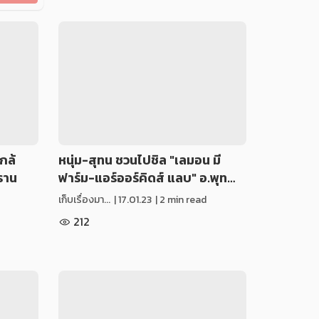
ใกล้
หนุ่ม-สุทน ชวนไปชิล "เลมอน มี
ราน
ฟาร์ม-แอร์ออร์คิดส์ แลบ" อ.พุท…
เก็บเรื่องมา...
|
17.01.23
| 2 min read
212