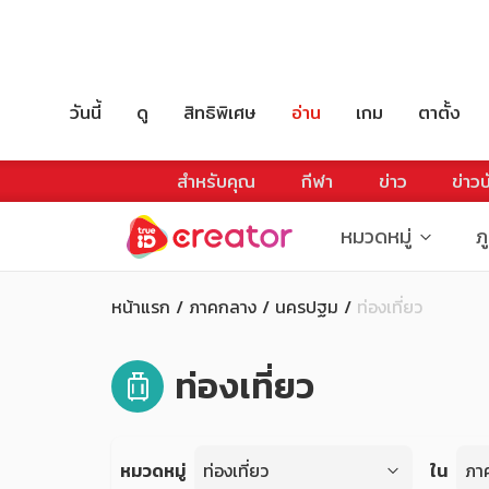
วันนี้
ดู
สิทธิพิเศษ
อ่าน
เกม
ตาตั้ง
สำหรับคุณ
กีฬา
ข่าว
ข่าวบ
หมวดหมู่
ภ
หน้าแรก
ภาคกลาง
นครปฐม
ท่องเที่ยว
ท่องเที่ยว
หมวดหมู่
ท่องเที่ยว
ใน
ภา