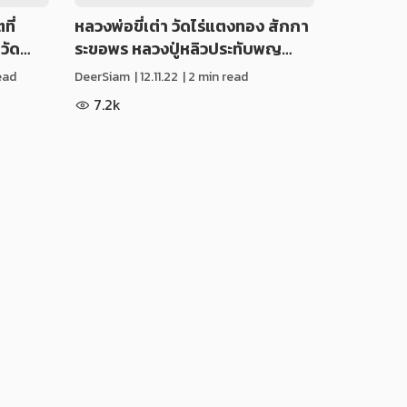
ที่
หลวงพ่อขี่เต่า วัดไร่แตงทอง สักกา
หวัด…
ระขอพร หลวงปู่หลิวประทับพญ…
ead
DeerSiam
|
12.11.22
| 2 min read
7.2k