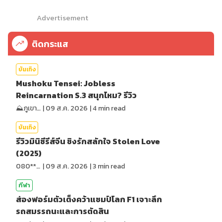
Advertisement
ติดกระแส
บันเทิง
Mushoku Tensei: Jobless
Reincarnation S.3 สนุกไหม? รีวิว
⛰️ภูเขาเล่าไปเรื่อย⛰️
|
09 ส.ค. 2026
|
4
min read
บันเทิง
รีวิวมินิซีรีส์จีน ชิงรักสลักใจ Stolen Love
(2025)
080*******
|
09 ส.ค. 2026
|
3
min read
กีฬา
ส่องฟอร์มตัวเต็งคว้าแชมป์โลก F1 เจาะลึก
รถสมรรถนะและการตัดสิน