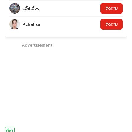
แอ๊ะแอ๋🤪
ติดตาม
Pchalisa
ติดตาม
Advertisement
กีฬา