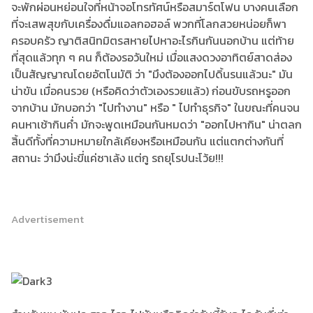
จะพักผ่อนหย่อนใจที่หน้าจอโทรทัศน์หรือสมาร์ตโฟน บางคนเลือก
ที่จะเสพสุขกับเครื่องดื่มแอลกอฮอล์ พวกที่โลกสวยหน่อยก็พา
ครอบครัว ญาติสนิทมิตรสหายไปหาอะไรกินกันนอกบ้าน แต่ท้าย
ที่สุดแล้วทุก ๆ คน ก็ต้องรอวันใหม่ เมื่อแสงดวงอาทิตย์สาดส่อง
เป็นสัญญาณโดยอัตโนมัติ ว่า "มึงต้องออกไปดิ้นรนแล้วนะ" มัน
น่าขัน เมื่อคนรวย (หรือคิดว่าตัวเองรวยแล้ว) ก่อนขับรถหรูออก
จากบ้าน มักบอกว่า "ไปทำงาน" หรือ " ไปทำธุรกิจ" ในขณะที่คนจน
คนหาเช้ากินค่ำ มักจะพูดเหมือนกันหมดว่า "ออกไปหากิน" น่าตลก
สิ้นดีทั้งที่ความหมายใกล้เคียงหรือเหมือนกัน แต่แตกต่างกันที่
สถานะ ว่ามึงน่ะขี่แค่ซาเล้ง แต่กู รถยุโรปนะโว้ย!!!
Advertisement