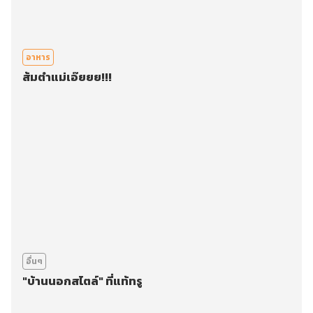
อาหาร
ส้มตำแม่เอ๊ยยย!!!
อื่นๆ
"บ้านนอกสไตล์" ที่แท้ทรู