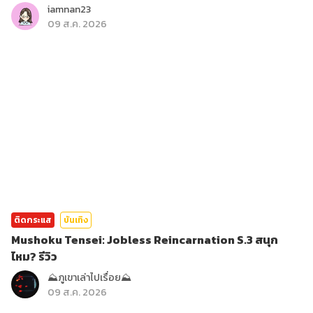
iamnan23
09 ส.ค. 2026
ติดกระแส
บันเทิง
Mushoku Tensei: Jobless Reincarnation S.3 สนุก
ไหม? รีวิว
⛰️ภูเขาเล่าไปเรื่อย⛰️
09 ส.ค. 2026