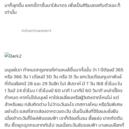
มาก็ลุกขึ้น แหกขี้ตาขึ้นมาใส่บาตร เพื่อเป็นศิริมงคลกับตัวเอง ก็
เท่านั้น
Advertisement
มนุษย์เรา กำหนดกฎเกณฑ์ห่านหงส์ขึ้นมาทั้งนั้น ว่า 1 ปีต้องมี 365
หรือ 366 วัน 1 เดือนมี 30 วัน หรือ 31 วัน ยกเว้นเดือนกุมภาพันธ์
ที่ดันเผือกมี 28 และ 29 วันอีก ใน1 สัปดาห์ มี 7 วัน 168 ชั่วโมง ใน
1 วันมี 24 ชั่วโมง 1 ชั่วโมงมี 60 นาที 1 นาทีมี 60 วินาที เหล่านี้ใคร
กำหนด หากไม่ใช่มนุษย์ หาใช่เอเลี่ยนหรือผู้วิเศษจากไหนไม่ แต่
สำหรับผม กลับคิดต่าง ไม่ว่าจะวันอะไร เทศกาลไหน หรือวันพิเศษ
อย่างไร แสงที่สาดส่องจากดวงตะวัน นั่นเป็นสิ่งที่จีรังและยั่งยืน
เมื่อเช้าตะวันก็โผล่พ้นขอบฟ้า เราก็ต้องดิ้นรน ยื้อแย่ง ปากกัดตีน
ถีบ ยื้ดยุดฉุดกระชากกันไป จนเมื่อตะวันลับขอบฟ้า บางคนเลือกที่