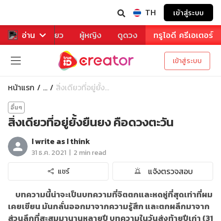
TH
เข้าสู่ระบบ
าหาร
อ่าน
ท่องเที่ยว
ผู้หญิง
ดูดวง
ทรูไอดี ครีเอเตอร์
เข้าสู่ระบบ
หน้าแรก
สิ่งเดียวที่อยู่ยั้ง...
...
อื่นๆ
สิ่งเดียวที่อยู่ยั้งยืนยง คือดวงตะวัน
I write as I think
|
31 ธ.ค. 2021
2 min read
แจ้งตรวจสอบ
แชร์
บทความนี้น่าจะเป็นบทความที่จิตตกและหดหู่ที่สุดเท่าที่ผม
เคยเขียน มันกลั่นออกมาจากความรู้สึก และตกผลึกมาจาก
ส่วนลึกที่สะสมมานานหลายปี บทความในวันส่งท้ายปีเก่า (31