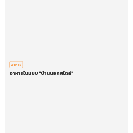
อาหาร
อาหารในแบบ "บ้านนอกสไตล์"