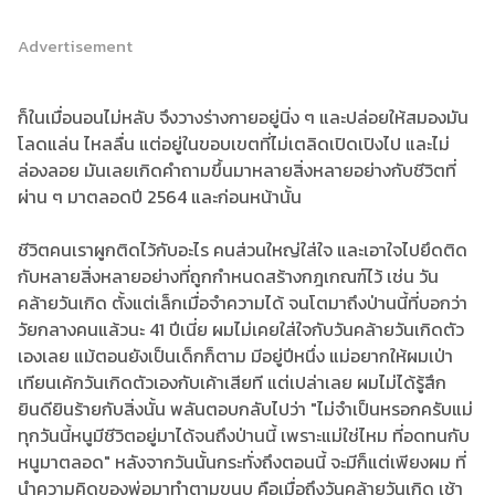
Advertisement
ก็ในเมื่อนอนไม่หลับ จึงวางร่างกายอยู่นิ่ง ๆ และปล่อยให้สมองมัน
โลดแล่น ไหลลื่น แต่อยู่ในขอบเขตที่ไม่เตลิดเปิดเปิงไป และไม่
ล่องลอย มันเลยเกิดคำถามขึ้นมาหลายสิ่งหลายอย่างกับชีวิตที่
ผ่าน ๆ มาตลอดปี 2564 และก่อนหน้านั้น
ชีวิตคนเราผูกติดไว้กับอะไร คนส่วนใหญ่ใส่ใจ และเอาใจไปยึดติด
กับหลายสิ่งหลายอย่างที่ถูกกำหนดสร้างกฎเกณฑ์ไว้ เช่น วัน
คล้ายวันเกิด ตั้งแต่เล็กเมื่อจำความได้ จนโตมาถึงป่านนี้ที่บอกว่า
วัยกลางคนแล้วนะ 41 ปีเนี่ย ผมไม่เคยใส่ใจกับวันคล้ายวันเกิดตัว
เองเลย แม้ตอนยังเป็นเด็กก็ตาม มีอยู่ปีหนึ่ง แม่อยากให้ผมเป่า
เทียนเค้กวันเกิดตัวเองกับเค้าเสียที แต่เปล่าเลย ผมไม่ได้รู้สึก
ยินดียินร้ายกับสิ่งนั้น พลันตอบกลับไปว่า "ไม่จำเป็นหรอกครับแม่
ทุกวันนี้หนูมีชีวิตอยู่มาได้จนถึงป่านนี้ เพราะแม่ใช่ไหม ที่อดทนกับ
หนูมาตลอด" หลังจากวันนั้นกระทั่งถึงตอนนี้ จะมีก็แต่เพียงผม ที่
นำความคิดของพ่อมาทำตามขนบ คือเมื่อถึงวันคล้ายวันเกิด เช้า