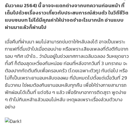
ธันวาคม 2564) นี้ อาจจะแตกต่างจากบทความก่อนหน้า ที่
เต็มไปด้วยเรื่องราวเกี่ยวกับประสบการณ์ส่วนตัว ในวิถีชีวิต
แบบชนบท ไม่ได้มีคุณค่าให้น่าจดจำอะไรมากนัก อ่านแบบ
ผ่านมาแล้วก็ผ่านไป
เมื่อคืนที่ผ่านมา ผมไม่สามารถข่มตาให้หลับลงได้ อาจเป็นเพราะ
กาแฟที่ดื่มเข้าไปเมื่อตอนบ่าย หรือเพราะเสียงเพลงที่ดังตีกันจาก
รอบ ๆทิศ เข้าใจ... ว่ามันอยู่ในช่วงเทศกาลเฉลิมฉลอง วันหยุดยาว
ทั้งที ก็ต้องสุดเหวี่ยงกันหน่อย ก่อนที่หลังจากวันที่ 3 มกราคม จะ
ต้องปากกัดตีนถีบเพื่อครอบครัว (โดยเฉพาะตัวกู) กันต่อไป หรือ
ไม่ก็เป็นเพราะยานอนหลับของผม ที่มันหมดไปตั้งแต่เมื่อวันที่ 29
ธันวาคม ใช่ผมต้องกินยานอนหลับทุกคืน เพื่อให้ร่างกายสามารถ
พักผ่อนได้เต็มที่ แต่จริง ๆ แล้ว เพื่อรักษาอาการติดสุรา พูดง่าย
ๆ ถ้าไม่กินเหล้าแล้วนอนไม่หลับ เหตุผลเพราะเรื่องส่วนตัวบาง
อย่าง