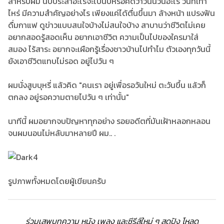
สำหรับผม นับประสาอะไรจะไปนับหรือคิดว่าวันนี้วันอะไร วันที่เท่า
ไหร่ มีความสำคัญอย่างไร เพียงแค่ได้ตื่นขึ้นมา ล้างหน้า แปรงฟัน
ดื่มกาแฟ ดูข่าวแบบสนใจบ้างไม่สนใจบ้าง สาบานว่าชีวิตไม่เคย
อยากสอดรู้สอดเห็น อยากเอาชีวิต ความเป็นไปของใครมาใส่
สมอง ไร้สาระ อยากจะเผือกรู้เรื่องชาวบ้านไปทำไม ตัวเองทุกวันนี้
ยังเอาชีวิตแทบไม่รอด อยู่ไปวัน ๆ
ผมนั่งสูบบุหรี่ แล้วคิด "คนเรา อยู่เพื่อรอวันใหม่ ตะวันขึ้น แล้วก็
ตกลง อยู่รอความตายไปวัน ๆ เท่านั้น"
นาทีนี้ ผมอยากจบปัญหาทุกอย่าง รอยอดีตที่มันเฝ้าหลอกหลอน
จนผมนอนไม่หลับมาหลายปี ผม.. .
รูปภาพทั้งหมดโดยผู้เขียนครับ
ร่วมเสพบทความ หนัง เพลง และซีรีส์ใหม่ ๆ สุดปัง โหลด