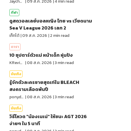
Jaychou
|
09 ส.ค. 2026
|
4
min read
กีฬา
ดูสดวอลเลย์บอลหญิง ไทย vs เวียดนาม
Sea V League 2026 เลก 2
เก็ทโต้
|
09 ส.ค. 2026
|
2
min read
ดารา
10 ซุปตาร์ตัวแม่ หน้าเด็ก หุ่นปัง
KReview
|
08 ส.ค. 2026
|
3
min read
บันเทิง
รู้จักตัวละครชายสุดเท่ใน BLEACH
สงครามเลือดพันปี
ponydiary
|
08 ส.ค. 2026
|
3
min read
บันเทิง
วิธีโหวต "น้องเนเน่" ให้ชนะ AGT 2026
ง่ายๆ ใน 5 นาที