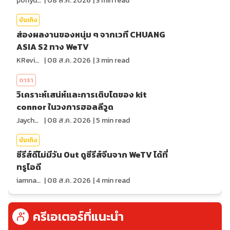
ponydiary
|
08 ส.ค. 2026
|
3
min read
บันเทิง
ส่องผลงานของหนุ่ม ๆ จากเวที CHUANG
ASIA S2 ทาง WeTV
KReview
|
08 ส.ค. 2026
|
3
min read
ดารา
วิเคราะห์เสน่ห์และการเติบโตของ kit
connor ในวงการฮอลลีวูด
Jaychou
|
08 ส.ค. 2026
|
5
min read
บันเทิง
ซีรีส์ดีไม่มีวัน Out ดูซีรีส์จีนจาก WeTV ได้ที่
ทรูไอดี
iamnan23
|
08 ส.ค. 2026
|
4
min read
ครีเอเตอร์ที่แนะนำ