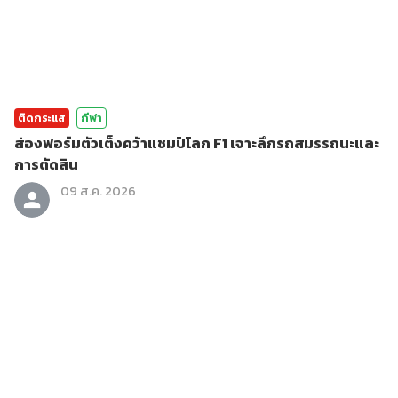
ติดกระแส
กีฬา
ส่องฟอร์มตัวเต็งคว้าแชมป์โลก F1 เจาะลึกรถสมรรถนะและ
การตัดสิน
09 ส.ค. 2026