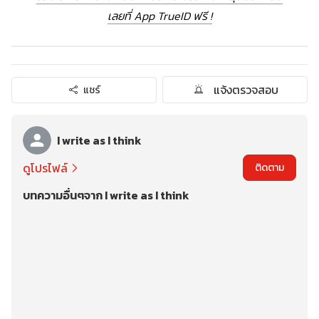
เลยที่ App TrueID ฟรี !
แจ้งตรวจสอบ
แชร์
I write as I think
ดูโปรไฟล์
ติดตาม
บทความอื่นๆจาก I write as I think