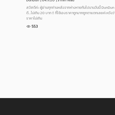
DunDun
|
04.11.20
| 3 min read
สวัสดีค่ะ ผู้อ่านทุกท่านหลังจากห่างหายกันไปนานวันนี้ DunDun 
ดี...ไม่เกิน 20 บาท💄ที่ใช้เองราคาถูกมากถูกตาแตกเลยค่ะหวังว
ราคาไม่เกิน
553