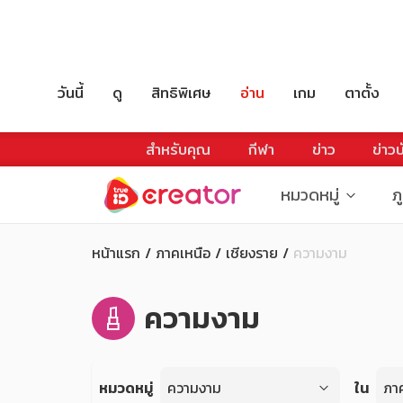
วันนี้
ดู
สิทธิพิเศษ
อ่าน
เกม
ตาตั้ง
สำหรับคุณ
กีฬา
ข่าว
ข่าวบ
หมวดหมู่
ภ
หน้าแรก
ภาคเหนือ
เชียงราย
ความงาม
ความงาม
หมวดหมู่
ความงาม
ใน
ภา