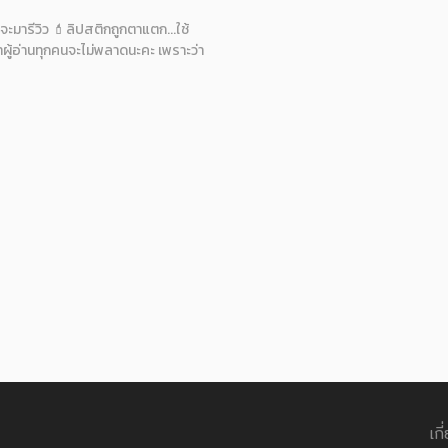
จะมารีวิว 💄ลิปสติกถูกตาแตก...ใช้
่าผู้อ่านทุกคนจะไม่พลาดนะคะ เพราะว่า
เกี