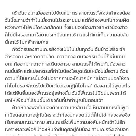
เช้าวันต่อมาเมื่อออกไปบิณฑบาตร สามเณรตั้งใจว่าถ้าเจอน้อง
วันนี้จะถามว่าทำไมเมื่อวานไม่รอเอาขนม แต่ก็ต้องพบกับความผิด
หวังเพราะไม่พบใครเลยสักคน ทั้งแม่ของน้องสาวและตัวน้องสาว
ก็ไม่มีใครออกมาใส่บาตรเหมือนทุกเช้า เณรได้แต่เก็บความสงสัย
นี้เอาไว้ ไม่กล้าถามใคร
กิจวัตรของสามเณรยังคงเป็นไปเช่นทุกวัน ฉันข้าวเสร็จ ซัก
จีวรตาก และกวาดลานวัด กวาดทางเดินจงกรม วันนี้ก็เช่นเคย
ขณะที่ออกมากวาดทางเดินจงกรม สามเณรก็ได้พบกับน้องสาว
คนนั้นอีก แต่แปลกตรงที่ทำไมน้องใส่ชุดเดิมเหมือนเมื่อวาน ด้วย
ความที่เป็นเณรนั้นจึงไม่อยากถามอะไรมากนัก "เมื่อวานบอกให้รอ
ทำไมไม่รอ พี่เณรไปแป๊บเดียวเองกุฏิก็ไม่ไกล" น้องสาวไม่พูดอะไร
ได้แต่ยืนยิ้มมองพี่เณรอยู่อย่างนั้น วันนี้พี่เณรไม่มีขนมเพราะได้
ยกให้เพื่อนที่เรียนชั้นเดียวกันที่มาทำบุญในตอนเช้า
ฝ่ายหลวงพ่อยืนมองด้วยความสงสัย เมื่อเห็นสามเณรยืนพูด
เหมือนสนทนาอยู่กับใคร จะว่าท่องบทสวดมนต์ก็ไม่ใช่ หลวงพ่อจึง
เรียกสามเณรมาถาม สามเณรยิ่งเพิ่มความสงสัยหนักเข้าไปอีก
เพราะหลวงพ่อก็น่าจะเห็นว่ายืนคุยอยู่กับน้อง สามเณรจึงเล่าบอก