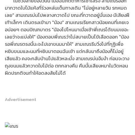
ในช่วงสายของวันนี้ เมื่อฉันภัตตาหารเช้าเสร็จ สามเณรออก
มากวาดใบไม้แห้งที่ร่วงหล่นเต็มทางเดิน "ไม่อยู่หลายวัน รกหมด
เลย" สามเณรบ่นไปพลางกวาดไป ขณะที่กวาดอยู่นั่นเอง มีเสียงฝี
เท้าเล็กๆ เดินตรงเข้ามา "น้อง" สามเณรเรียกสาวน้อยคนที่เคยเจ
อบ่อยๆ ตอนบิณฑบาตร "น้องไปไหนมาเมื่อเช้าพี่เณรได้ขนมเยอะ
เลยว่าจะแบ่งให้" น้องตอบพี่เณรว่าไม่สบายเป็นไข้เลือดออก "น้อง
รอพี่เณรตรงนี้นะจะไปเอาขนมมาให้" สามเณรรีบวิ่งไปที่กุฏิเพื่อ
หยิบขนมและนมที่หยิบมาตอนฉันเช้า แต่กลับมาถึงน้องก็ไม่อยู่
เสียแล้ว คงจะกลับบ้านไปแล้วหละมั้ง สามเณรบ่นงืมงำ ก่อนจะวาง
ถุงขนมแล้วกวาดใบไม้ต่อ ตกกลางคืน คืนนั้นเสียงหมาในวัดหอน
ผิดปรกติจนทำให้อดสงสัยไม่ได้
Advertisement