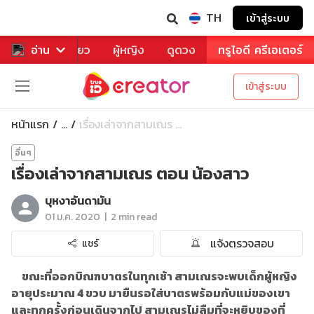
TH
เข้าสู่ระบบ
าหาร
อ่าน
ท่องเที่ยว
ผู้หญิง
ดูดวง
ทรูไอดี ครีเอเตอร์
เข้าสู่ระบบ
หน้าแรก
เรื่องเล่าจากสามเณร ...
...
อื่นๆ
เรื่องเล่าจากสามเณร ตอน น้องสาว
บุหงาอันดามัน
|
01 ม.ค. 2020
2 min read
แจ้งตรวจสอบ
แชร์
ขณะที่ออกบิณฑบาตรในทุกเช้า สามเณรจะพบเด็กผู้หญิง
อายุประมาณ 4 ขวบ มายืนรอใส่บาตรพร้อมกับแม่ของเขา
และทุกครั้งก่อนเดินจากไป สามเณรไม่ลืมที่จะหยิบของที่