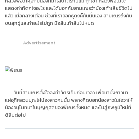
หลวงพ่อว่าคุยกับน้องที่มาใส่บาตรกับแม่ทุกเช้า หลวงพ่อไม่ได้
แสดงท่าทีตกใจอะไร และได้บอกกับสามเณรว่าน้องเค้าเสียชีวิตไป
แล้ว เมื่อกลางเดือน ช่วงที่เราออกธุดงค์กันนั่นเอง สามเณรถึงกับ
ขนลุกซู่และทำอะไรไม่ถูก มือสั่นเท้าสั่นไปหมด
Advertisement
วันนี้สามเณรตั้งใจลงทำวัตรเย็นก่อนเวลา เพื่อมานั่งภาวนา
แผ่อุทิศส่วนบุญให้น้องสาวคนนั้น พลางคิดบอกน้องสาวในใจว่าให้
น้องอนุโมทนาในบุญกุศลของพี่เณรทั้งหมด และไปสู่ภพภูมิใหม่ที่
ดีสืบต่อไป