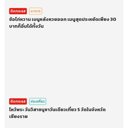
ติดกระแส
อาหาร
ข้อไก่หวาน เมนูหลังหวยออก เมนูสุดประหยัดเพียง 30
บาทก็อิ่มได้ทั้งวัน
ติดกระแส
ท่องเที่ยว
ไหว้พระ วันวิสาขบูชาวันเดียวเที่ยว 5 วัดในจังหวัด
เชียงราย