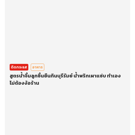
ติดกระแส
อาหาร
สูตรน้ำจิ้มลูกชิ้นยืนกินบุรีรัมย์ น้ำพริกเผาแซ่บ ทำเอง
ไม่ต้องง้อร้าน