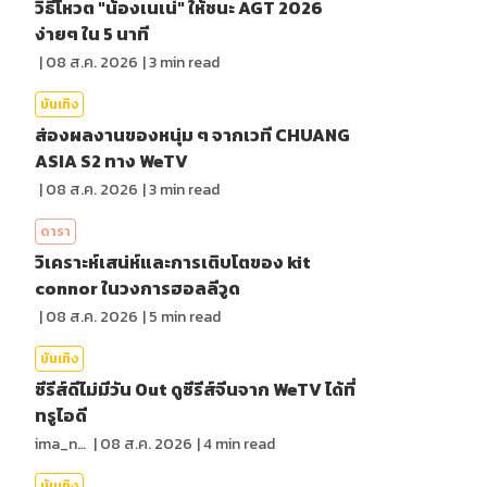
วิธีโหวต "น้องเนเน่" ให้ชนะ AGT 2026
ง่ายๆ ใน 5 นาที
|
08 ส.ค. 2026
|
3
min read
บันเทิง
ส่องผลงานของหนุ่ม ๆ จากเวที CHUANG
ASIA S2 ทาง WeTV
|
08 ส.ค. 2026
|
3
min read
ดารา
วิเคราะห์เสน่ห์และการเติบโตของ kit
connor ในวงการฮอลลีวูด
|
08 ส.ค. 2026
|
5
min read
บันเทิง
ซีรีส์ดีไม่มีวัน Out ดูซีรีส์จีนจาก WeTV ได้ที่
ทรูไอดี
ima_nan
|
08 ส.ค. 2026
|
4
min read
บันเทิง