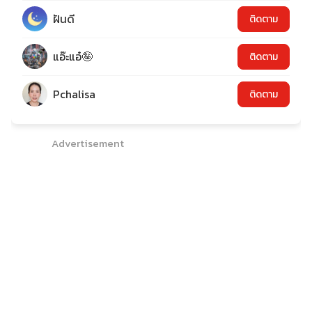
ฝันดี
ติดตาม
แอ๊ะแอ๋🤪
ติดตาม
Pchalisa
ติดตาม
Advertisement