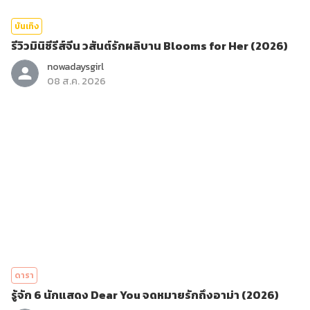
บันเทิง
รีวิวมินิซีรีส์จีน วสันต์รักผลิบาน Blooms for Her (2026)
nowadaysgirl
08 ส.ค. 2026
ดารา
รู้จัก 6 นักแสดง Dear You จดหมายรักถึงอาม่า (2026)