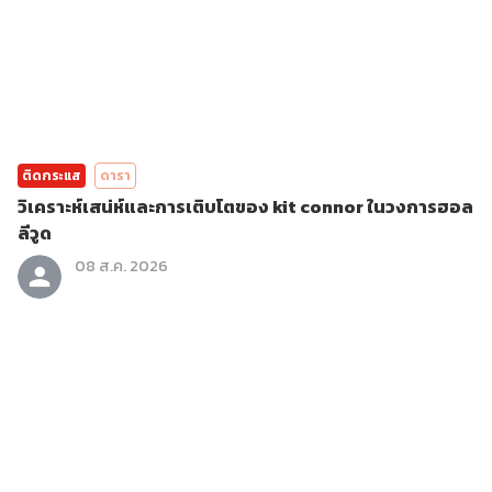
ติดกระแส
ดารา
วิเคราะห์เสน่ห์และการเติบโตของ kit connor ในวงการฮอล
ลีวูด
08 ส.ค. 2026