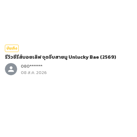
บันเทิง
รีวิวซีรีส์บอยเลิฟ จุดจีบสายมู Unlucky Bae (2569)
080*******
08 ส.ค. 2026