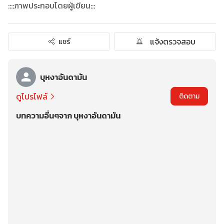
::::ภาพประกอบโดยผู้เขียน:::
แจ้งตรวจสอบ
แชร์
บุหงาอันดามัน
ดูโปรไฟล์
ติดตาม
บทความอื่นๆจาก บุหงาอันดามัน