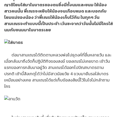
ญาติโยมใส่มาในบาตรของตนซึ่งมีทั้งนมและขนม ให้น้อง
สาวคนนั้น พี่เณรจะหยิบให้น้องจนเกือบหมด และบอกกับ
โยมแม่ของน้อง ว่าพี่เณรให้น้องเก็บไว้กิน ในทุกๆ วัน
สามเณรจะทำแบบนี้เป็นประจำ เว้นซะจากว่าวันนั้นไม่มีใครใส่
นมกับขนมมาในบาตรเลย
ต่อมาสามเณรได้ติดตามหลวงพ่อไปธุดงค์ที่อื่นหลายวัน และ
เมื่อกลับมาถึงวัดก็ปฏิบัติกิจของสงฆ์ ของเณรไม่เคยขาด เช้าวัน
แรกของการกลับมาอยู่วัด สามเณรได้ออกไปบิณฑบาตรตาม
ปรกติ เช้านี้สังเกตุได้ว่าไม่มีสาวน้อยวัย 4 ขวบมายืนรอใส่บาตร
เหมือนอย่างเคย สามเณรได้แต่เก็บข้อสงสัยนี้ไว้ในใจไม่กล้าถาม
ใคร