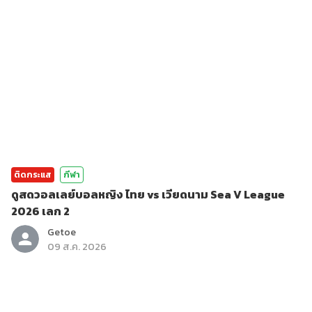
ติดกระแส
กีฬา
ดูสดวอลเลย์บอลหญิง ไทย vs เวียดนาม Sea V League
2026 เลก 2
Getoe
09 ส.ค. 2026