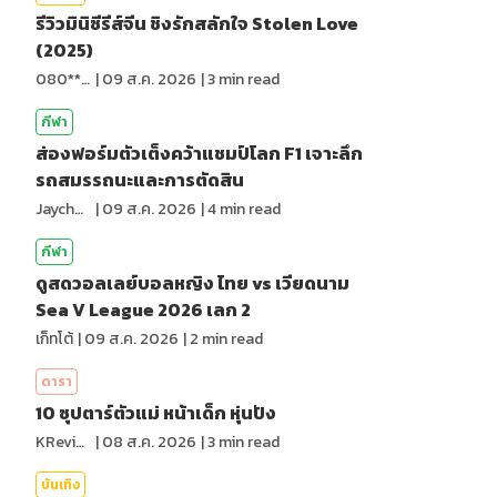
รีวิวมินิซีรีส์จีน ชิงรักสลักใจ Stolen Love
(2025)
080*******
|
09 ส.ค. 2026
|
3
min read
กีฬา
ส่องฟอร์มตัวเต็งคว้าแชมป์โลก F1 เจาะลึก
รถสมรรถนะและการตัดสิน
Jaychou
|
09 ส.ค. 2026
|
4
min read
กีฬา
ดูสดวอลเลย์บอลหญิง ไทย vs เวียดนาม
Sea V League 2026 เลก 2
เก็ทโต้
|
09 ส.ค. 2026
|
2
min read
ดารา
10 ซุปตาร์ตัวแม่ หน้าเด็ก หุ่นปัง
KReview
|
08 ส.ค. 2026
|
3
min read
บันเทิง