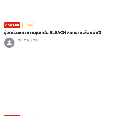
ติดกระแส
บันเทิง
รู้จักตัวละครชายสุดเท่ใน BLEACH สงครามเลือดพันปี
08 ส.ค. 2026