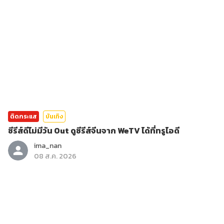
ติดกระแส
บันเทิง
ซีรีส์ดีไม่มีวัน Out ดูซีรีส์จีนจาก WeTV ได้ที่ทรูไอดี
ima_nan
08 ส.ค. 2026