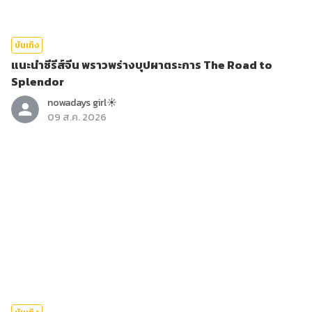
บันเทิง
แนะนำซีรีส์จีน พราวพร่างบุปผาตระการ The Road to
Splendor
nowadays girl☀︎︎
09 ส.ค. 2026