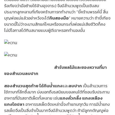
รังเกียจว่ามือซ้ายใช้ล้างอุจจาระ) จึงมีสำนวนพูดเป็นเชิงสบ
ประมาทลูกหลานที่เกียจคร้านการททำงานว่า “ขี้คร้านพรรค์นี้ สิ้น
บุญพ่อแม่แล้วอย่าหวังจะได้
กินสองมือ
” หมายความว่า ถ้าขี้เกียจ
ขนาดนี้ไม่ว่าจะนานสักแค่ไหนหรือจนกระทั่งพ่อแม่เสียชีวิตก็คง
ไม่มีโอกาสได้กินสบายแบบผู้ดีเขาหรอกทำนองนั้น
สำรับผลไม้และของหวานที่มา
ของสำนวนลบปาก
สองสำนวนสุดท้าย ได้กินน้ำแกง
และ
ลบปาก
เป็นสำนวนการ
ใช้ภาษาที่ลึกซึ้งมาก บ่งบอกถึงรสนิยมของคนใต้ที่ชอบรับประทาน
อาหารที่มีรสชาติเผ็ดทั้งหลาย เช่น
แกงคั่วกลิ้ง แกงเหลือง
แกงไตปลา
อาหารรสเผ็ดจัดเหล่านี้จะทำแทบทุกวัน การมีน้ำแกง
รสเผ็ดจึงเป็นสิ่งจำเป็นมากจึงมีสำนวนพูดว่า ถ้ามีลูกกตัญญูพ่อ