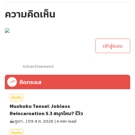
ความคิดเห็น
กรุณาเข้าสู่ระบบเพื่อ
ทำการคอมเม้นต์
เข้าสู่ระบบ
Advertisement
ติดกระแส
บันเทิง
Mushoku Tensei: Jobless
Reincarnation S.3 สนุกไหม? รีวิว
⛰️ภูเขาเล่าไปเรื่อย⛰️
|
09 ส.ค. 2026
|
4
min read
บันเทิง