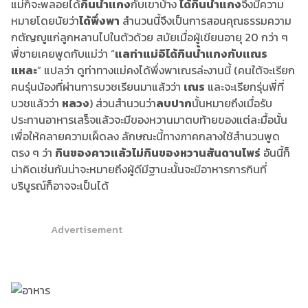
แม่ก็จะพลอยได้
กินน้ำแกง
กับเขาบ้าง
ได้กินน้ำแกง
จึงมีความ
หมายโดยนัยว่า
ได้พึ่งพา
สำนวนนี้จึงเป็นการสอนคุณธรรมความ
กตัญญูแก่ลูกหลานไปในตัวด้วย สมัยเมื่อผู้เขียนอายุ 20 กว่า ๆ
พี่ชายเคยพูดกับแม่ว่า “
แลท่าแม่อิได้กินน้ำแกงกับแณร
แหละ
” แปลว่า ดูท่าทางแม่คงได้พึ่งพาเณรล่ะงานนี้ (คนใต้จะเรียก
คนรุ่นน้องที่ผ่านการบวชเรียนมาแล้วว่า
เณร
และจะเรียกรุ่นพี่ที่
บวชแล้วว่า
หลวง
) ส่วนสำนวนว่า
ลบปาก
นั้นหมายถึงเมื่อรับ
ประทานอาหารเสร็จแล้วจะมีของหวานมาตบท้ายของแต่ละมื้อนั้น
เพื่อให้คลายความเผ็ดลง ลักษณะนี้ทางภาคกลางใช้สำนวนพูด
ตรง ๆ ว่า
กินของคาวแล้วไม่กินของหวานสันดานไพร่
อันนี้ก็
น่าคิดเช่นกันน่าจะหมายถึงผู้ดีมีฐานะนั้นจะมีอาหารการกินที่
บริบูรณ์ก็อาจจะเป็นได้
Advertisement