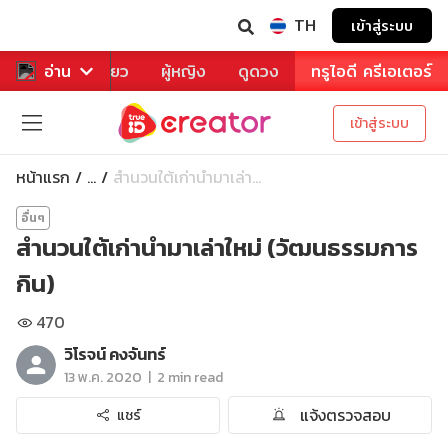
TH
เข้าสู่ระบบ
าหาร
อ่าน
ท่องเที่ยว
ผู้หญิง
ดูดวง
ทรูไอดี ครีเอเตอร์
เข้าสู่ระบบ
หน้าแรก
สำนวนใต้เก่านำมาเล่า...
...
อื่นๆ
สำนวนใต้เก่านำมาเล่าใหม่ (วัฒนธรรมการ
กิน)
470
วิโรจน์ คงจันทร์
|
13 พ.ค. 2020
2 min read
แจ้งตรวจสอบ
แชร์