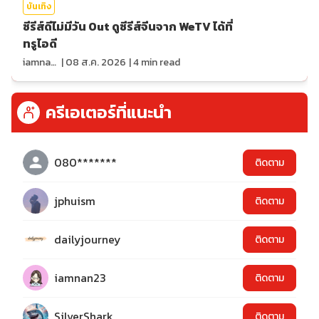
บันเทิง
ซีรีส์ดีไม่มีวัน Out ดูซีรีส์จีนจาก WeTV ได้ที่
ทรูไอดี
iamnan23
|
08 ส.ค. 2026
|
4
min read
ครีเอเตอร์ที่แนะนำ
080*******
ติดตาม
jphuism
ติดตาม
dailyjourney
ติดตาม
iamnan23
ติดตาม
SilverShark
ติดตาม