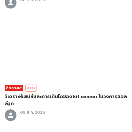
ติดกระแส
ดารา
วิเคราะห์เสน่ห์และการเติบโตของ kit connor ในวงการฮอล
ลีวูด
08 ส.ค. 2026