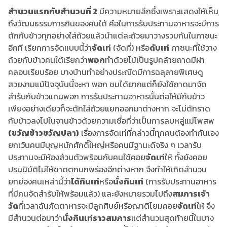
สำนวนแรกกับสำนวนที่ 2
มีความหมายลึกซึ้งเพราะแสดงให้เห็น
ถึงวัฒนธรรมการกินของคนใต้ คือในการรับประทานอาหารจะมีการ
ตักกับข้าวทุกอย่างใส่ถ้วยแล้วนำแต่ละถ้วยมาวางรวมกันในภาชนะ
อีกที เรียกการจัดแบบนี้ว่า
จัดเท่
(จัดที่) หรือ
ดับเท่
ภาชนะที่ใช้วาง
ถ้วยกับข้าวคนใต้เรียกว่า
พอก
ทำด้วยไม้เป็นรูปคล้ายถาดมีฝา
คลอบเรียบร้อย บางบ้านทำอย่างประณีตมีการฉลุลายพิเศษดู
สวยงามแม้ปัจจุบันนี้จะหา พอก ชมได้ยากแต่ก็ยังใช้ถาดมาจัด
สำรับกับข้าวแทนพอก การรับประทานอาหารนั้นต่อให้มีกับข้าว
เพียงอย่างเดียวก็จะตักใส่ถ้วยแยกออกมาต่างหาก จะไม่ตักราด
กับข้าวลงไปในจานข้าวด้วยความเชื่อที่ว่าเป็นการลบหลู่แม่โพสพ
(ขวัญข้าวขวัญปลา)
เรื่องการจัดเท่ที่กล่าวนี้ทุกคนต้องทำกันเอง
ยกเว้นคนมีบุญหนักศักดิ์ใหญ่หรือคนมีฐานะดีจริง ๆ เวลารับ
ประทานจะมีห้องส่วนตัวพร้อมกับคนใช้คอย
จัดเท่
ให้ ทั้งยังคอย
ปรนนิบัติไม่ให้ขาดตกบกพร่องอีกต่างหาก จึงทำให้เกิดสำนวน
ยกย่องคนเหล่านี้ว่า
ได้กินเท่
หรือ
นั่งกินเท่
(การรับประทานอาหาร
ที่มีคนจัดสำรับให้พร้อมแล้ว) และยังหมายรวมไปถึง
สมภารเจ้า
วัด
ที่เวลาฉันภัตตาหารจะมีลูกศิษย์หรือญาติโยมคอย
จัดเท่
ให้ จึง
มีสำนวนต่อมาว่า
นั่งกินเท่ราวสมภาร
แต่สำนวนสุดท้ายนี้ในบาง