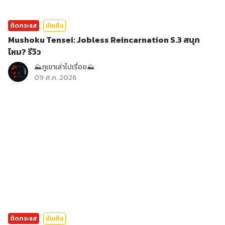
ติดกระแส
บันเทิง
Mushoku Tensei: Jobless Reincarnation S.3 สนุก
ไหม? รีวิว
⛰️ภูเขาเล่าไปเรื่อย⛰️
09 ส.ค. 2026
ติดกระแส
บันเทิง