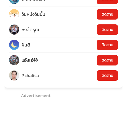
วันหนึ่งวันนั้น
ติดตาม
หงส์ดรุณ
ติดตาม
ฝันดี
ติดตาม
แอ๊ะแอ๋🤪
ติดตาม
Pchalisa
ติดตาม
Advertisement