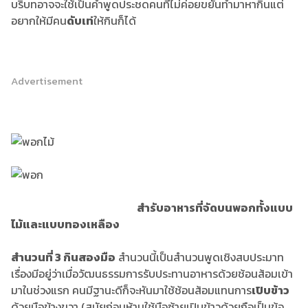
บริบทอาจจะใช้เป็นคำพูดประชดคนที่ไม่ค่อยขยันทำมาหากินแต่
อยากให้มีคน
ดับเท่
ให้กินก็ได้
Advertisement
สำรับอาหารที่จัดบนพอกทั้งแบบ
ไม้และแบบทองเหลือง
สำนวนที่
3 กินสองมือ
สำนวนนี้เป็นสำนวนพูดเชิงสบประมาท
เรื่องมีอยู่ว่าเมื่อวัฒนธรรมการรับประทานอาหารด้วยช้อนส้อมเข้า
มาในช่วงแรก คนมีฐานะดีก็จะหันมาใช้ช้อนส้อมแทนการ
เปิบข้าว
ด้วยมือข้างขวา (สมัยก่อนห้ามใช้มือซ้ายเปิบข้าวด้วยถือเป็นข้อ