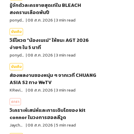
รู้จักตัวละครชายสุดเท่ใน BLEACH
สงครามเลือดพันปี
ponydiary
|
08 ส.ค. 2026
|
3
min read
บันเทิง
วิธีโหวต "น้องเนเน่" ให้ชนะ AGT 2026
ง่ายๆ ใน 5 นาที
ponydiary
|
08 ส.ค. 2026
|
3
min read
บันเทิง
ส่องผลงานของหนุ่ม ๆ จากเวที CHUANG
ASIA S2 ทาง WeTV
KReview
|
08 ส.ค. 2026
|
3
min read
ดารา
วิเคราะห์เสน่ห์และการเติบโตของ kit
connor ในวงการฮอลลีวูด
Jaychou
|
08 ส.ค. 2026
|
5
min read