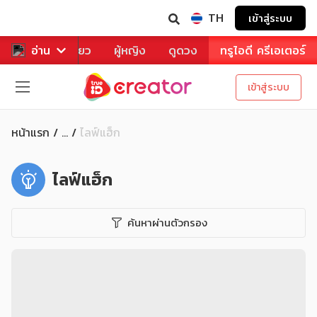
TH
เข้าสู่ระบบ
าหาร
อ่าน
ท่องเที่ยว
ผู้หญิง
ดูดวง
ทรูไอดี ครีเอเตอร์
เข้าสู่ระบบ
หน้าแรก
ไลฟ์แฮ็ก
...
ไลฟ์แฮ็ก
ค้นหาผ่านตัวกรอง