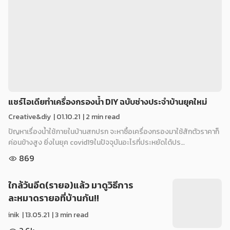
แชร์ไอเดียทำเครื่องกรองน้ำ DIY ฉบับช่างประจำบ้านยุคใหม่
Creative&diy
|
01.10.21
| 2 min read
ปัญหาเรื่องน้ำใช้ภายในบ้านสกปรก จะหาซื้อเครื่องกรองมาใช้สักตัวราคาก็
ค่อนข้างสูง ยิ่งในยุค covid19ในปัจจุบันอะไรที่ประหยัดได้ปร…
869
ใกล้วันอีด(รายอ)แล้ว มาดูวิธีการ
ละหมาดรายอที่บ้านกัน!!
inik
|
13.05.21
| 3 min read