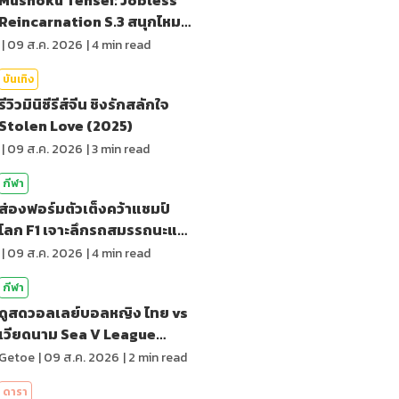
Reincarnation S.3 สนุกไหม?
รีวิว
|
09 ส.ค. 2026
|
4
min read
บันเทิง
รีวิวมินิซีรีส์จีน ชิงรักสลักใจ
Stolen Love (2025)
|
09 ส.ค. 2026
|
3
min read
กีฬา
ส่องฟอร์มตัวเต็งคว้าแชมป์
โลก F1 เจาะลึกรถสมรรถนะและ
การตัดสิน
|
09 ส.ค. 2026
|
4
min read
กีฬา
ดูสดวอลเลย์บอลหญิง ไทย vs
เวียดนาม Sea V League
2026 เลก 2
Getoe
|
09 ส.ค. 2026
|
2
min read
ดารา