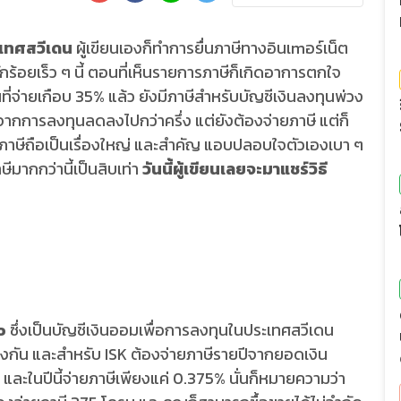
ระเทศสวีเดน
ผู้เขียนเองก็ทำการยื่นภาษีทางอินเmอร์เน็ต
กร้อยเร็ว ๆ นี้ ตอนที่เห็นรายการภาษีก็เกิดอาการตกใจ
จ่ายเกือบ 35% แล้ว ยังมีภาษีสำหรับบัญชีเงินลงทุนพ่วง
รจากการลงทุนลดลงไปกว่าครึ่ง แต่ยังต้องจ่ายภาษี แต่ก็
รื่องภาษีถือเป็นเรื่องใหญ่ และสำคัญ แอบปลอบใจตัวเองเบา ๆ
ษีมากกว่านี้เป็นสิบเท่า
วันนี้ผู้เขียนเลยจะมาแชร์วิธี
o
ซึ่งเป็นบัญชีเงินออมเพื่อการลงทุนในประเทศสวีเดน
างกัน และสำหรับ ISK ต้องจ่ายภาษีรายปีจากยอดเงิน
ปี และในปีนี้จ่ายภาษีเพียงแค่ 0.375% นั่นก็หมายความว่า