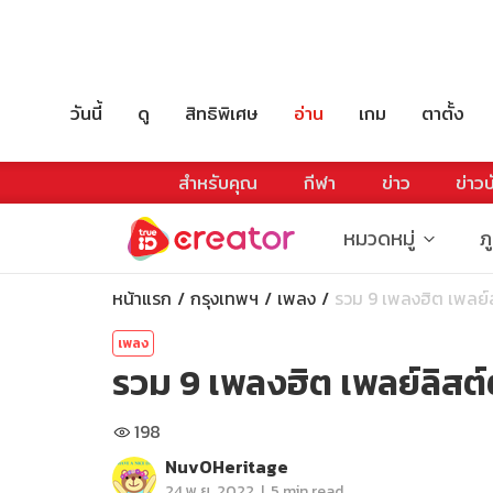
วันนี้
ดู
สิทธิพิเศษ
อ่าน
เกม
ตาตั้ง
สำหรับคุณ
กีฬา
ข่าว
ข่าวบ
หมวดหมู่
ภ
หน้าแรก
กรุงเทพฯ
เพลง
รวม 9 เพลงฮิต เพลย์ล
เพลง
รวม 9 เพลงฮิต เพลย์ลิสต
198
NuvOHeritage
|
24 พ.ย. 2022
5 min read