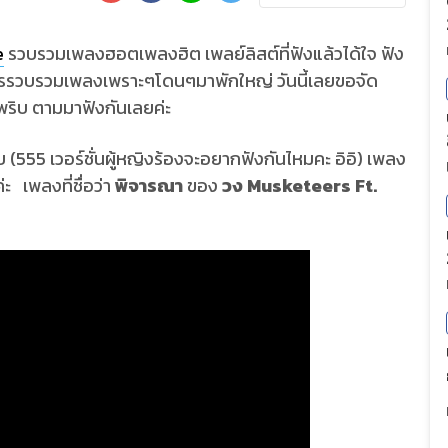
e
รวบรวมเพลงฮอตเพลงฮิต เพลย์ลิสต์ที่ฟังแล้วได้ใจ ฟัง
ารรวบรวมเพลงเพราะๆโดนๆมาพักใหญ่ วันนี้เลยขอจัด
พริบ ตามมาฟังกันเลยค่ะ
55 เวอร์ชั่นผู้หญิงร้องจะอยากฟังกันไหมคะ อิอิ) เพลง
ะ เพลงที่ชื่อว่า
พิจารณา
ของ
วง Musketeers Ft.