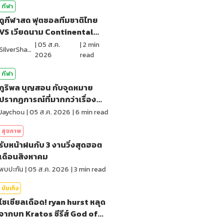
กีฬา
ดูกีฬาสด ฟุตซอลทีมชาติไทย
VS เวียดนาม Continental
Futsal2026
|
05 ส.ค.
|
2
min
SilverShark
2026
read
กีฬา
ภูริพล บุญสอน กับจุดหมาย
ปรากฏการณ์ที่มากกว่าเรื่อง
ของสถิติ
Jaychou
|
05 ส.ค. 2026
|
6
min read
สุขภาพ
รับหน้าฝนกับ 3 งานวิ่งสุดฮอต
เดือนสิงหาคม
พบปะกัน
|
05 ส.ค. 2026
|
3
min read
บันเทิง
โซเชียลเดือด! ryan hurst หลุด
จากบท Kratos ซีรีส์ God of