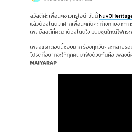
สวัสดีค่ะ เพื่อนๆชาวทรูไอดี วันนี้
NuvOHeritag
แล้วต้องโดนมาฝากเพื่อนๆกันค่ะ ห่างหายจากก
เพลย์ลิสต์ที่คิดว่าต้องโดนใจ แบบชุดใหญ่ไฟกระ
เพลงแรกตอนนี้ชอบมาก ร้องทุกวันๆละหลายรอบ (5
โปรดที่อยากจะให้ทุกคนมาฟังด้วยกันคือ เพลงนี้ค่
MAIYARAP