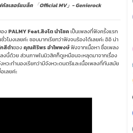
ิฟคัลเลอร์แบล็ค
「
Official MV」- Genierock
ของ
PALMY Feat.สิงโต นำโชค
เป็นเพลงที่ฟังครั้งแรก
ชั่วโมงเลยค่ะ ชอบมากเรียกว่าฟังจนร้องได้เลยค่ะ อิอิ น่า
ักสีดำ
ของ
คุณศิริพร อำไพพงษ์
ฟังจากเนื้อหา ชื่อเพลง
พลงนี้ด้วย ส่วนภาพในมิวสิคก็ดูเหมือนจะหลุดมาจากเรื่อง
หวะทำนองเรียกว่ามีจังหวะดนตรีและเนื้อเพลงที่ทันสมัย
่อเลยค่ะ