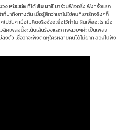
งวง
PiXXiE
ที่ได้
ส้ม มารี
มาร่วมฟีเจอริ่ง ฟังครั้งแรก
่มาถึงทางตัน เมื่อรู้สึกว่าเราไม่ใช่คนที่เขารักจริงๆก็
ันๆ เมื่อไม่คิดจริงจังจะยื้อไว้ทำไม ฝืนเพื่ออะไร เมื่อ
ิวสิคเพลงนี้จะเน้นเส้นร้องและภาพสวยๆค่ะ เป็นเพลง
ม่ลงตัว เชื่อว่าจะฟังติดหูใครหลายคนได้ไม่ยาก ลองไปฟัง