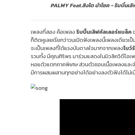
PALMY Feat.สิงโต นำโชค - ริบบิ้นเล
เพลงที่สอง คือเพลง
ริบบิ้นเลิฟคัลเลอร์แบล็ค
ก็ติดหูเลยเรียกว่าวนเปิดฟังเพลงนี้เพลงเดียวเป็น
จะเป็นเพลงที่ได้แรงบันดาลใจมากจากเพลง
โบว์ร
รวมทั้ง มีคุณศิริพร มาร่วมแสดงในมิวสิควิดีโอเ
หอแต๋วแตกภาคพิเศษ ส่วนตัวชอบเนื้อเพลงและจัง
มีการผสมผสานทุกอย่างได้อย่างลงตัวฟังได้ไม่เบื