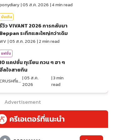
War
ponydiary
|
05 ส.ค. 2026
|
4
min read
บันเทิง
รีวิว VIVANT 2026 การกลับมา
Beppan ระทึกและใหญ่กว่าเดิม
WV
|
05 ส.ค. 2026
|
2
min read
แฟชั่น
10 แคปชั่น ทุเรียน กวน ๆ ฮา ๆ
ฮีลใจสายกิน
|
05 ส.ค.
|
3
min
CRUSHที่แปลว่าแอบชอบ
2026
read
Advertisement
ครีเอเตอร์ที่แนะนำ