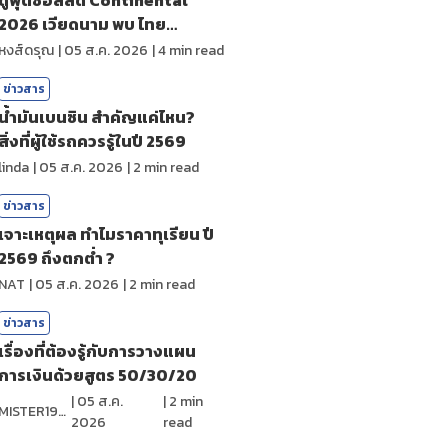
2026 เวียดนาม พบ ไทย
ถ่ายทอดสดกีฬา
หงส์ดรุณ
|
05 ส.ค. 2026
|
4
min read
ข่าวสาร
น้ำมันเบนซิน สำคัญแค่ไหน?
สิ่งที่ผู้ใช้รถควรรู้ในปี 2569
linda
|
05 ส.ค. 2026
|
2
min read
ข่าวสาร
เจาะเหตุผล ทำไมราคาทุเรียน ปี
2569 ถึงตกต่ำ ?
NAT
|
05 ส.ค. 2026
|
2
min read
ข่าวสาร
เรื่องที่ต้องรู้กับการวางแผน
การเงินด้วยสูตร 50/30/20
|
05 ส.ค.
|
2
min
MISTER1997
2026
read